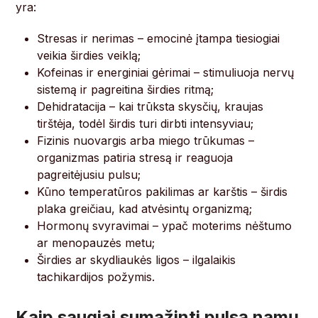
yra:
Stresas ir nerimas – emocinė įtampa tiesiogiai
veikia širdies veiklą;
Kofeinas ir energiniai gėrimai – stimuliuoja nervų
sistemą ir pagreitina širdies ritmą;
Dehidratacija – kai trūksta skysčių, kraujas
tirštėja, todėl širdis turi dirbti intensyviau;
Fizinis nuovargis arba miego trūkumas –
organizmas patiria stresą ir reaguoja
pagreitėjusiu pulsu;
Kūno temperatūros pakilimas ar karštis – širdis
plaka greičiau, kad atvėsintų organizmą;
Hormonų svyravimai – ypač moterims nėštumo
ar menopauzės metu;
Širdies ar skydliaukės ligos – ilgalaikis
tachikardijos požymis.
Kaip saugiai sumažinti pulsą namų