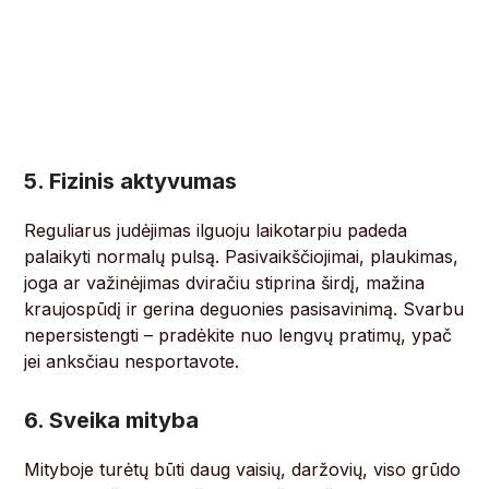
5. Fizinis aktyvumas
Reguliarus judėjimas ilguoju laikotarpiu padeda
palaikyti normalų pulsą. Pasivaikščiojimai, plaukimas,
joga ar važinėjimas dviračiu stiprina širdį, mažina
kraujospūdį ir gerina deguonies pasisavinimą. Svarbu
nepersistengti – pradėkite nuo lengvų pratimų, ypač
jei anksčiau nesportavote.
6. Sveika mityba
Mityboje turėtų būti daug vaisių, daržovių, viso grūdo