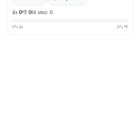
👍
0
👎
0
Iš viso: 0
0% 👍
0% 👎