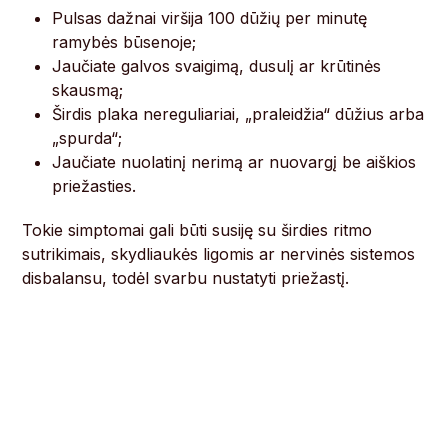
Pulsas dažnai viršija 100 dūžių per minutę
ramybės būsenoje;
Jaučiate galvos svaigimą, dusulį ar krūtinės
skausmą;
Širdis plaka nereguliariai, „praleidžia“ dūžius arba
„spurda“;
Jaučiate nuolatinį nerimą ar nuovargį be aiškios
priežasties.
Tokie simptomai gali būti susiję su širdies ritmo
sutrikimais, skydliaukės ligomis ar nervinės sistemos
disbalansu, todėl svarbu nustatyti priežastį.