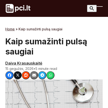
Skip
to
Ope
Clos
content
mobi
mobi
men
men
Home
»
Kaip sumažinti pulsą saugiai
Kaip sumažinti pulsą
saugiai
Daiva Krasauskaitė
15 gegužės, 2026
•
5 minute read