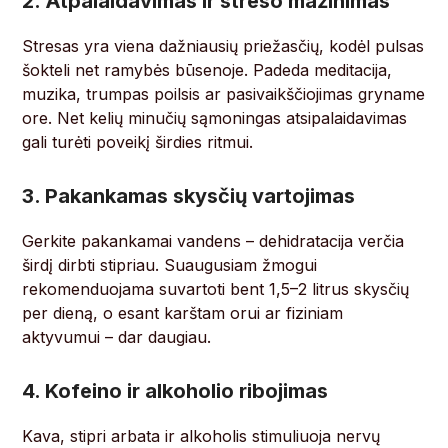
2. Atpalaidavimas ir streso mažinimas
Stresas yra viena dažniausių priežasčių, kodėl pulsas
šokteli net ramybės būsenoje. Padeda meditacija,
muzika, trumpas poilsis ar pasivaikščiojimas gryname
ore. Net kelių minučių sąmoningas atsipalaidavimas
gali turėti poveikį širdies ritmui.
3. Pakankamas skysčių vartojimas
Gerkite pakankamai vandens – dehidratacija verčia
širdį dirbti stipriau. Suaugusiam žmogui
rekomenduojama suvartoti bent 1,5–2 litrus skysčių
per dieną, o esant karštam orui ar fiziniam
aktyvumui – dar daugiau.
4. Kofeino ir alkoholio ribojimas
Kava, stipri arbata ir alkoholis stimuliuoja nervų