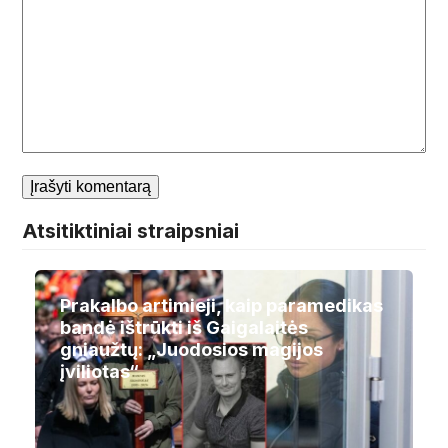
Atsitiktiniai straipsniai
Prakalbo artimieji, kaip paramedikas
bandė ištrūkti iš Gaigalaitės
gniaužtų: „Juodosios magijos
įviliotas“