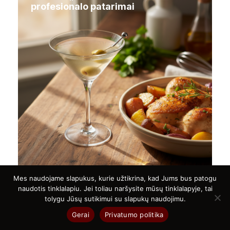
profesionalo patarimai
Mes naudojame slapukus, kurie užtikrina, kad Jums bus patogu
naudotis tinklalapiu. Jei toliau naršysite mūsų tinklalapyje, tai
tolygu Jūsų sutikimui su slapukų naudojimu.
MCV kraujo tyrimas: ką reiškia jūsų
rezultatai?
Gerai
Privatumo politika