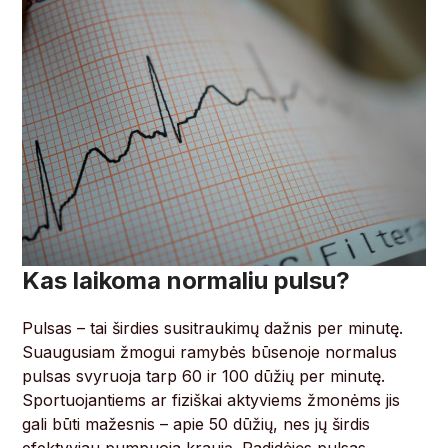
Kas laikoma normaliu pulsu?
Pulsas – tai širdies susitraukimų dažnis per minutę.
Suaugusiam žmogui ramybės būsenoje normalus
pulsas svyruoja tarp 60 ir 100 dūžių per minutę.
Sportuojantiems ar fiziškai aktyviems žmonėms jis
gali būti mažesnis – apie 50 dūžių, nes jų širdis
efektyviau pumpuoja kraują. Padidėjęs pulsas