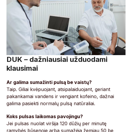
DUK – dažniausiai užduodami
klausimai
Ar galima sumažinti pulsą be vaistų?
Taip. Giliai kvėpuojant, atsipalaiduojant, geriant
pakankamai vandens ir vengiant kofeino, dažnai
galima pasiekti normalų pulsą natūraliai.
Koks pulsas laikomas pavojingu?
Jei pulsas nuolat viršija 120 dūžių per minutę
ramybės būsenoje arba sumažėja žemiau 50 be