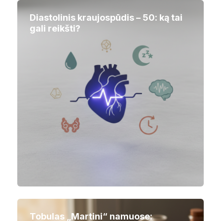
Diastolinis kraujospūdis – 50: ką tai
gali reikšti?
Tobulas „Martini“ namuose: