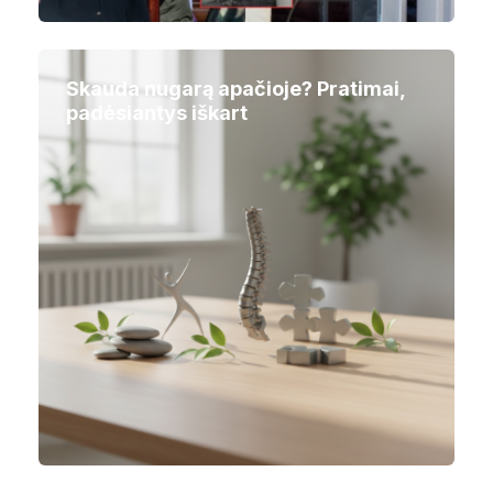
Skauda nugarą apačioje? Pratimai,
padėsiantys iškart