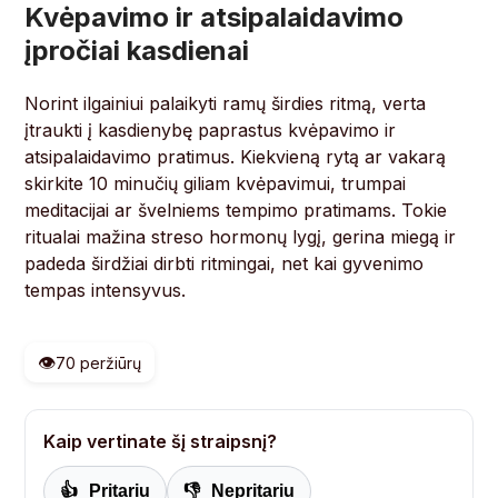
Kvėpavimo ir atsipalaidavimo
įpročiai kasdienai
Norint ilgainiui palaikyti ramų širdies ritmą, verta
įtraukti į kasdienybę paprastus kvėpavimo ir
atsipalaidavimo pratimus. Kiekvieną rytą ar vakarą
skirkite 10 minučių giliam kvėpavimui, trumpai
meditacijai ar švelniems tempimo pratimams. Tokie
ritualai mažina streso hormonų lygį, gerina miegą ir
padeda širdžiai dirbti ritmingai, net kai gyvenimo
tempas intensyvus.
👁️
70 peržiūrų
Kaip vertinate šį straipsnį?
👍
Pritariu
👎
Nepritariu