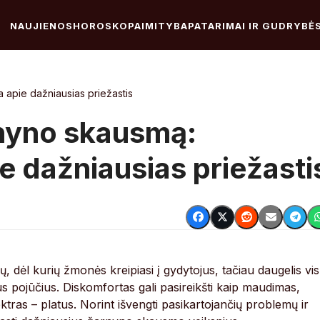
NAUJIENOS
HOROSKOPAI
MITYBA
PATARIMAI IR GUDRYBĖ
a apie dažniausias priežastis
rnyno skausmą:
ie dažniausias priežasti
 dėl kurių žmonės kreipiasi į gydytojus, tačiau daugelis vis
nius pojūčius. Diskomfortas gali pasireikšti kaip maudimas,
tras – platus. Norint išvengti pasikartojančių problemų ir