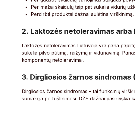
Per mažai skaidulų taip pat sukelia vidurių už
Perdirbti produktai dažnai sulėtina virškinimą.
2. Laktozės netoleravimas arba 
Laktozės netoleravimas Lietuvoje yra gana paplit
sukelia pilvo pūtimą, raižymą ir viduriavimą. Panašia
komponentų netoleravimai.
3. Dirgliosios žarnos sindromas
Dirgliosios žarnos sindromas – tai funkcinių viršk
sumažėja po tuštinimosi. DŽS dažnai pasireiškia k