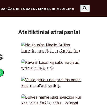
S
DARŽAS IR SODAS
SVEIKATA IR MEDICINA
Atsitiktiniai straipsniai
Naujausias Naglio
s
Šulijos horoskopas:
štai, kas laukia jūsų
Kava ir kasa: ką sako
naujausi tyrimai apie jų
ryšį
Veikia geriau nei
įprastas actas: kaip
nukalkinti virdulį.
Bulvės namie išliks