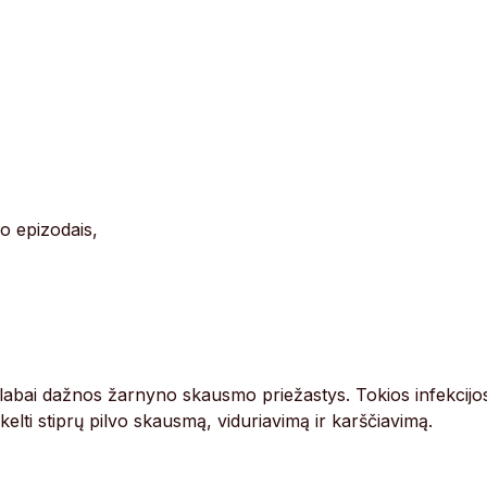
mo epizodais,
ra labai dažnos žarnyno skausmo priežastys. Tokios infekcijo
kelti stiprų pilvo skausmą, viduriavimą ir karščiavimą.