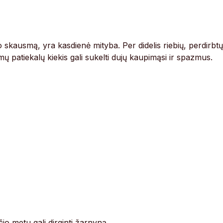
o skausmą, yra kasdienė mityba. Per didelis riebių, perdirbtų
ų patiekalų kiekis gali sukelti dujų kaupimąsi ir spazmus.
o metu gali dirginti žarnyną.