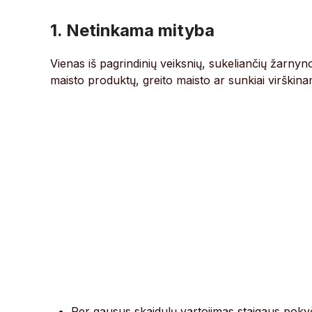
1. Netinkama mityba
Vienas iš pagrindinių veiksnių, sukeliančių žarnyn
maisto produktų, greito maisto ar sunkiai virškinam
Per gausus skaidulų vartojimas staigaus pokyči