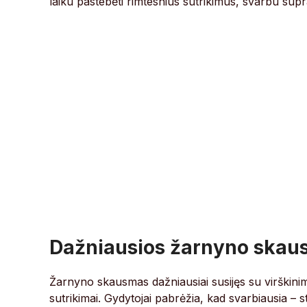
laiku pastebėti rimtesnius sutrikimus, svarbu sup
Dažniausios žarnyno skau
Žarnyno skausmas dažniausiai susijęs su virškinimo 
sutrikimai. Gydytojai pabrėžia, kad svarbiausia –