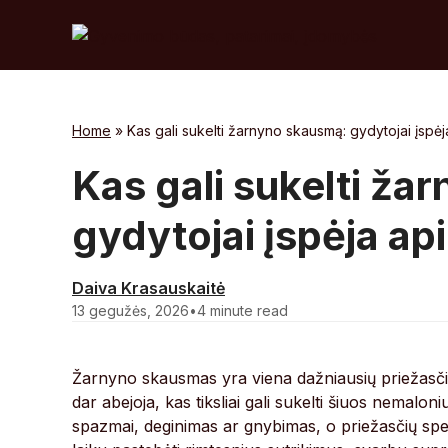
Skip
to
content
Home
»
Kas gali sukelti žarnyno skausmą: gydytojai įspėj
Kas gali sukelti ža
gydytojai įspėja ap
Daiva Krasauskaitė
13 gegužės, 2026
•
4 minute read
Žarnyno skausmas yra viena dažniausių priežasčių,
dar abejoja, kas tiksliai gali sukelti šiuos nemalo
spazmai, deginimas ar gnybimas, o priežasčių spek