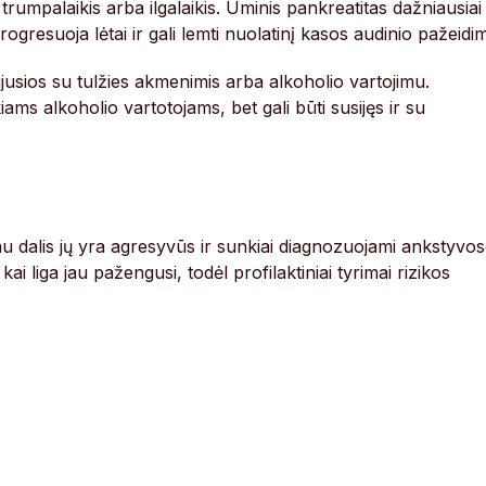
 trumpalaikis arba ilgalaikis. Ūminis pankreatitas dažniausiai
 progresuoja lėtai ir gali lemti nuolatinį kasos audinio pažeidi
jusios su tulžies akmenimis arba alkoholio vartojimu.
kiams alkoholio vartotojams, bet gali būti susijęs ir su
čiau dalis jų yra agresyvūs ir sunkiai diagnozuojami ankstyvo
ai liga jau pažengusi, todėl profilaktiniai tyrimai rizikos