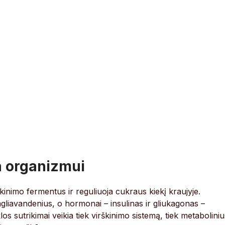
ba organizmui
škinimo fermentus ir reguliuoja cukraus kiekį kraujyje.
ngliavandenius, o hormonai – insulinas ir gliukagonas –
los sutrikimai veikia tiek virškinimo sistemą, tiek metaboliniu