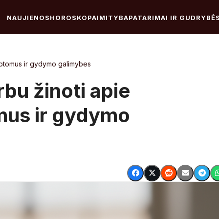
NAUJIENOS
HOROSKOPAI
MITYBA
PATARIMAI IR GUDRYBĖ
imptomus ir gydymo galimybes
rbu žinoti apie
mus ir gydymo