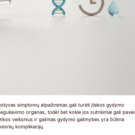
kstyvas simptomų atpažinimas gali turėti įtakos gydymo
uliavimo organas, todėl bet kokie jos sutrikimai gali pavei
zikos veiksnius ir galimas gydymo galimybes yra būtina
nkesnių komplikacijų.