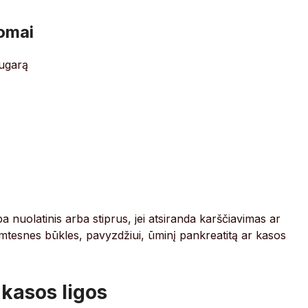
tomai
nugarą
a nuolatinis arba stiprus, jei atsiranda karščiavimas ar
rimtesnes būkles, pavyzdžiui, ūminį pankreatitą ar kasos
 kasos ligos