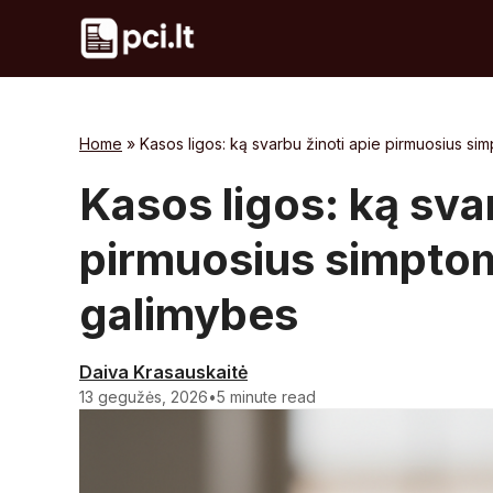
Skip
to
content
Home
»
Kasos ligos: ką svarbu žinoti apie pirmuosius s
Kasos ligos: ką sva
pirmuosius simpto
galimybes
Daiva Krasauskaitė
13 gegužės, 2026
•
5 minute read