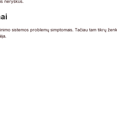
ais neryškūs.
mai
škinimo sistemos problemų simptomais. Tačiau tam tikrų ženk
ėja.