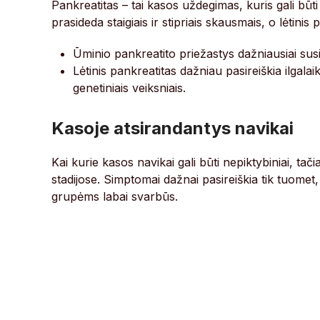
Pankreatitas – tai kasos uždegimas, kuris gali būti
prasideda staigiais ir stipriais skausmais, o lėtinis
Ūminio pankreatito priežastys dažniausiai susi
Lėtinis pankreatitas dažniau pasireiškia ilgalai
genetiniais veiksniais.
Kasoje atsirandantys navikai
Kai kurie kasos navikai gali būti nepiktybiniai, ta
stadijose. Simptomai dažnai pasireiškia tik tuomet, k
grupėms labai svarbūs.