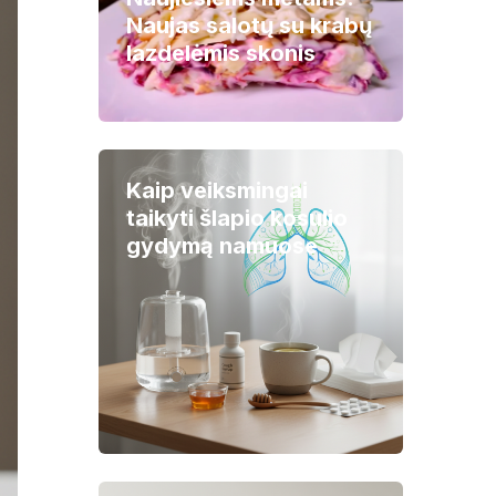
Naujas salotų su krabų
lazdelėmis skonis
Kaip veiksmingai
taikyti šlapio kosulio
gydymą namuose