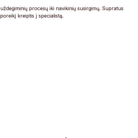
o uždegiminių procesų iki navikinių susirgimų. Supratus
poreikį kreiptis į specialistą.