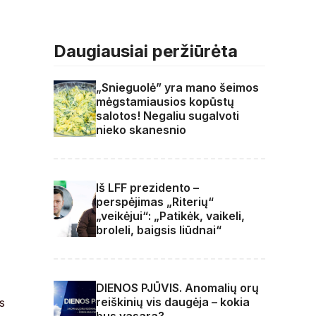
Daugiausiai peržiūrėta
„Snieguolė” yra mano šeimos
mėgstamiausios kopūstų
salotos! Negaliu sugalvoti
nieko skanesnio
Iš LFF prezidento –
perspėjimas „Riterių“
„veikėjui“: „Patikėk, vaikeli,
broleli, baigsis liūdnai“
DIENOS PJŪVIS. Anomalių orų
reiškinių vis daugėja – kokia
s