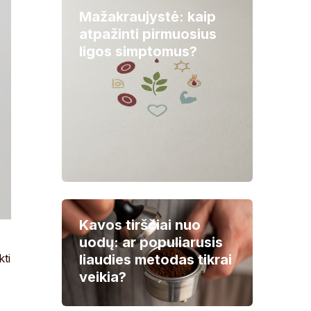
Mažakraujystė: kaip
atpažinti pirmuosius
ligos simptomus?
Kavos tirščiai nuo
uodų: ar populiarusis
liaudies metodas tikrai
kti
veikia?