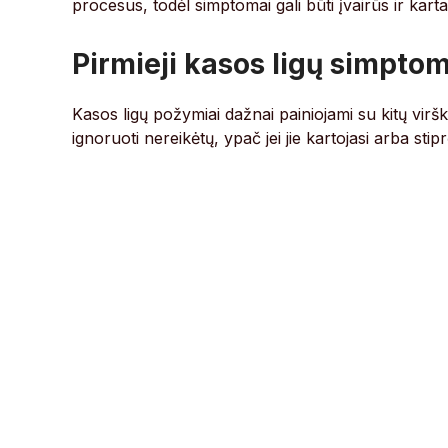
procesus, todėl simptomai gali būti įvairūs ir kart
Pirmieji kasos ligų simpto
Kasos ligų požymiai dažnai painiojami su kitų vir
ignoruoti nereikėtų, ypač jei jie kartojasi arba stipr