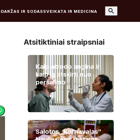
S
DARŽAS IR SODAS
SVEIKATA IR MEDICINA
Atsitiktiniai straipsniai
Kaip atrodo angina ir
kaip ją atskirti nuo
peršalimo
Salotos „Karnavalas“
Naujiesiems metams.