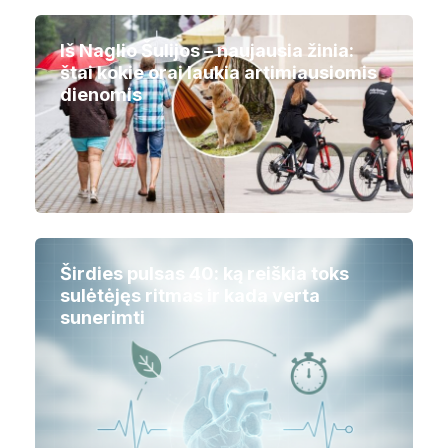
Iš Naglio Šulijos – naujausia žinia:
štai kokie orai laukia artimiausiomis
dienomis
Širdies pulsas 40: ką reiškia toks
sulėtėjęs ritmas ir kada verta
sunerimti