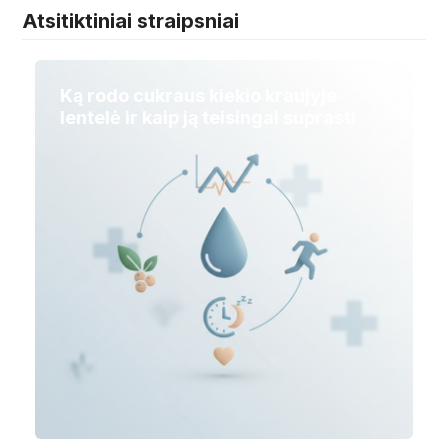
Atsitiktiniai straipsniai
Ką rodo cukraus kiekio kraujyje
lentelė ir kaip ją teisingai suprasti