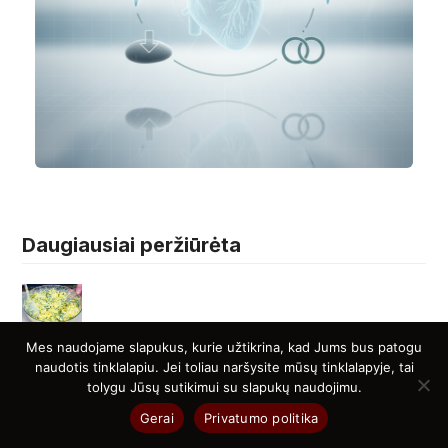
Daugiausiai peržiūrėta
„Snieguolė” yra mano šeimos mėgstamiausios
Mes naudojame slapukus, kurie užtikrina, kad Jums bus patogu
kopūstų salotos! Negaliu sugalvoti nieko skanesnio
naudotis tinklalapiu. Jei toliau naršysite mūsų tinklalapyje, tai
tolygu Jūsų sutikimui su slapukų naudojimu.
Gerai
Privatumo politika