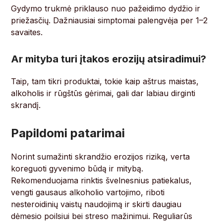
Gydymo trukmė priklauso nuo pažeidimo dydžio ir
priežasčių. Dažniausiai simptomai palengvėja per 1–2
savaites.
Ar mityba turi įtakos erozijų atsiradimui?
Taip, tam tikri produktai, tokie kaip aštrus maistas,
alkoholis ir rūgštūs gėrimai, gali dar labiau dirginti
skrandį.
Papildomi patarimai
Norint sumažinti skrandžio erozijos riziką, verta
koreguoti gyvenimo būdą ir mitybą.
Rekomenduojama rinktis švelnesnius patiekalus,
vengti gausaus alkoholio vartojimo, riboti
nesteroidinių vaistų naudojimą ir skirti daugiau
dėmesio poilsiui bei streso mažinimui. Reguliarūs