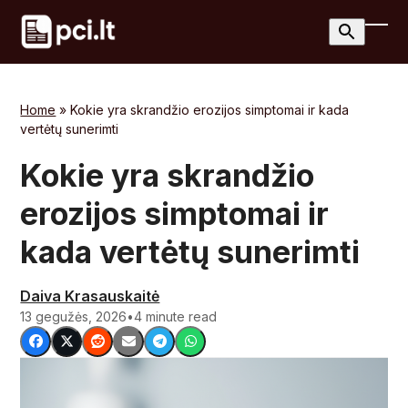
Skip
to
Ope
Clos
content
mobi
mobi
men
men
Home
»
Kokie yra skrandžio erozijos simptomai ir kada
vertėtų sunerimti
Kokie yra skrandžio
erozijos simptomai ir
kada vertėtų sunerimti
Daiva Krasauskaitė
13 gegužės, 2026
•
4 minute read