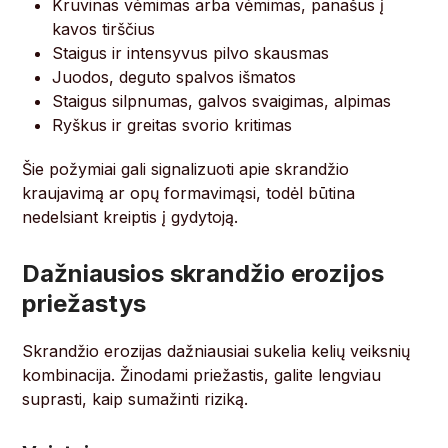
Kruvinas vėmimas arba vėmimas, panašus į
kavos tirščius
Staigus ir intensyvus pilvo skausmas
Juodos, deguto spalvos išmatos
Staigus silpnumas, galvos svaigimas, alpimas
Ryškus ir greitas svorio kritimas
Šie požymiai gali signalizuoti apie skrandžio
kraujavimą ar opų formavimąsi, todėl būtina
nedelsiant kreiptis į gydytoją.
Dažniausios skrandžio erozijos
priežastys
Skrandžio erozijas dažniausiai sukelia kelių veiksnių
kombinacija. Žinodami priežastis, galite lengviau
suprasti, kaip sumažinti riziką.