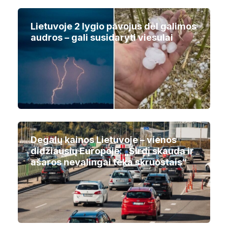
Lietuvoje 2 lygio pavojus dėl galimos
audros – gali susidaryti viesulai
Degalų kainos Lietuvoje – vienos
didžiausių Europoje: „Širdį skauda ir
ašaros nevalingai teka skruostais“