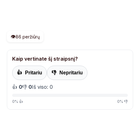
👁️
86 peržiūrų
Kaip vertinate šį straipsnį?
👍
Pritariu
👎
Nepritariu
👍
0
👎
0
Iš viso: 0
0% 👍
0% 👎