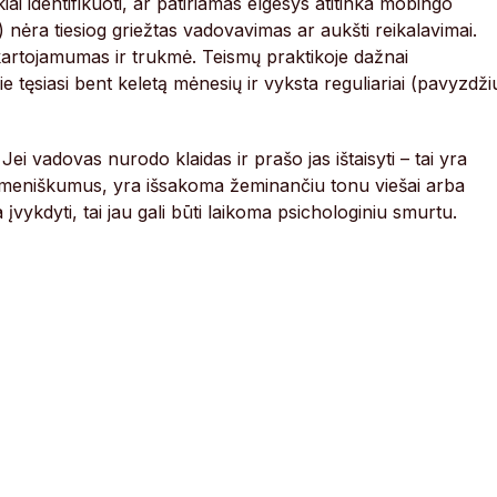
kiai identifikuoti, ar patiriamas elgesys atitinka mobingo
 nėra tiesiog griežtas vadovavimas ar aukšti reikalavimai.
kartojamumas ir trukmė. Teismų praktikoje dažnai
tęsiasi bent keletą mėnesių ir vyksta reguliariai (pavyzdžiu
Jei vadovas nurodo klaidas ir prašo jas ištaisyti – tai yra
 asmeniškumus, yra išsakoma žeminančiu tonu viešai arba
ykdyti, tai jau gali būti laikoma psichologiniu smurtu.