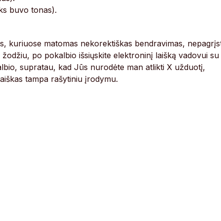
ks buvo tonas).
škus, kuriuose matomas nekorektiškas bendravimas, nepagrįst
 žodžiu, po pokalbio išsiųskite elektroninį laišką vadovui su
lbio, supratau, kad Jūs nurodėte man atlikti X užduotį,
laiškas tampa rašytiniu įrodymu.