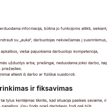
rduodama informacija, būtina jo funkcijoms atlikti, siekiant
rauti su „auka“, darbuotojas nekviečiamas į susirinkimus,
 apkalbos, viešai pajuokiama darbuotojo kompetencija,
ės užduotys arba, priešingai, neduodama jokio darbo, tai
 priežasties.
mai atleisti iš darbo ar fiziškai susidoroti.
 rinkimas ir fiksavimas
tai tylus kentėjimas tikintis, kad situacija pasikeis savaime, ir
 pagalbos, jūsų žodis prieš darbdavio žodį gali būti