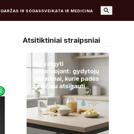
S
DARŽAS IR SODAS
SVEIKATA IR MEDICINA
Atsitiktiniai straipsniai
Ką valgyti
viduriuojant: gydytojų
patarimai, kurie padės
greičiau atsigauti