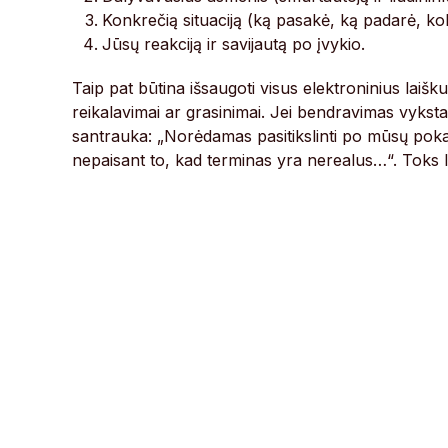
Konkrečią situaciją (ką pasakė, ką padarė, ko
Jūsų reakciją ir savijautą po įvykio.
Taip pat būtina išsaugoti visus elektroninius lai
reikalavimai ar grasinimai. Jei bendravimas vyksta
santrauka: „Norėdamas pasitikslinti po mūsų poka
nepaisant to, kad terminas yra nerealus…“. Toks 