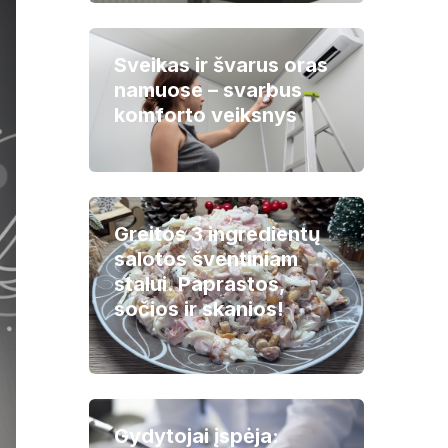
Sveikas ir švarus oras
namuose – svarbus
komforto veiksnys
Greitos 3 ingredientų
salotos šventiniam
stalui. Paprastos,
sočios ir skanios!
Gydytojai įspėja: