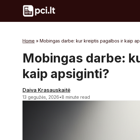
Skip
to
content
Home
»
Mobingas darbe: kur kreiptis pagalbos ir kaip aps
Mobingas darbe: kur
kaip apsiginti?
Daiva Krasauskaitė
13 gegužės, 2026
•
8 minute read