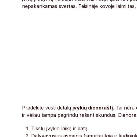
nepakankamas svertas. Teisinėje kovoje laimi tas,
Pradėkite vesti detalų
įvykių dienoraštį
. Tai nėra
ir vėliau tampa pagrindu rašant skundus. Dienoraš
Tikslų įvykio laiką ir datą.
Dalyvavusius asmenis (smurtautoją ir liudinink