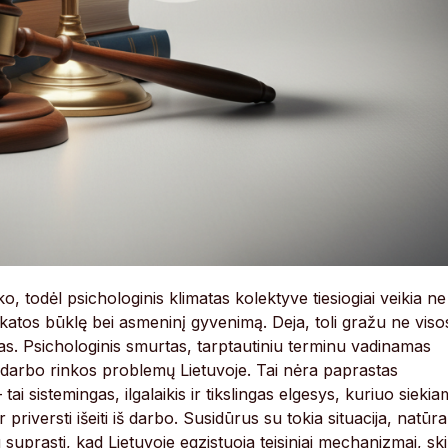
o, todėl psichologinis klimatas kolektyve tiesiogiai veikia ne
ikatos būklę bei asmeninį gyvenimą. Deja, toli gražu ne viso
s. Psichologinis smurtas, tarptautiniu terminu vadinamas
 darbo rinkos problemų Lietuvoje. Tai nėra paprastas
ai sistemingas, ilgalaikis ir tikslingas elgesys, kuriuo sieki
priversti išeiti iš darbo. Susidūrus su tokia situacija, natūra
suprasti, kad Lietuvoje egzistuoja teisiniai mechanizmai, skir