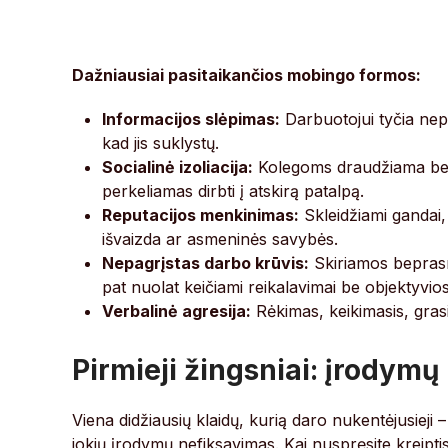
Dažniausiai pasitaikančios mobingo formos:
Informacijos slėpimas:
Darbuotojui tyčia nepe
kad jis suklystų.
Socialinė izoliacija:
Kolegoms draudžiama bend
perkeliamas dirbti į atskirą patalpą.
Reputacijos menkinimas:
Skleidžiami gandai,
išvaizda ar asmeninės savybės.
Nepagrįstas darbo krūvis:
Skiriamos beprasm
pat nuolat keičiami reikalavimai be objektyvios
Verbalinė agresija:
Rėkimas, keikimasis, grasini
Pirmieji žingsniai: įrodymų
Viena didžiausių klaidų, kurią daro nukentėjusieji – 
jokių įrodymų nefiksavimas. Kai nuspręsite kreiptis