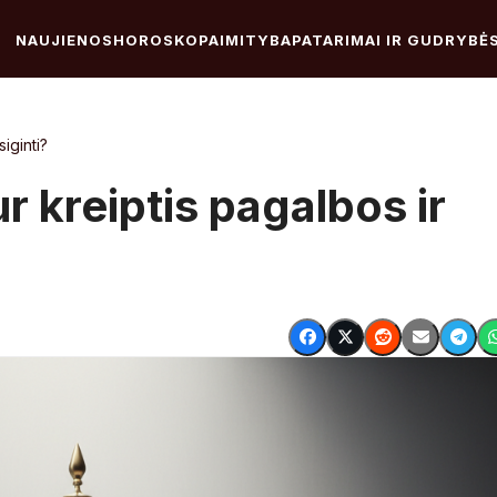
NAUJIENOS
HOROSKOPAI
MITYBA
PATARIMAI IR GUDRYBĖ
iginti?
 kreiptis pagalbos ir