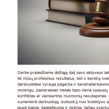
Darbe praleidžiame didžiąją dalį savo aktyvaus laik
tik mūsų profesinius rezultatus, bet ir bendrą sve
darbovietėse vyrauja pagarba ir bendradarbiavima
mobingu, pastaraisiais metais tapo viena opiausių
konfliktas ar vienkartinis nuomonių nesutapimas – t
sumenkinti darbuotoją, izoliuoti jį nuo kolektyvo ar 
jausti baimę, bejėgiškumą ir nežinią, tačiau svarbu 