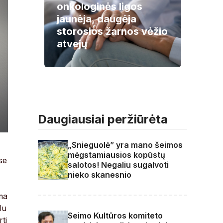
onkologinės ligos
jaunėja, daugėja
storosios žarnos vėžio
atvejų
Parduotuvėje
paliekate gautą čekį?
Daugiausiai peržiūrėta
Turi jums svarbią žinią
„Snieguolė” yra mano šeimos
mėgstamiausios kopūstų
se
salotos! Negaliu sugalvoti
nieko skanesnio
ama
lu
Seimo Kultūros komiteto
ti