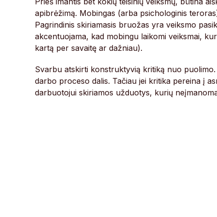
Prieš imantis bet kokių teisinių veiksmų, būtina aiš
apibrėžimą. Mobingas (arba psichologinis teroras)
Pagrindinis skiriamasis bruožas yra veiksmo pasi
akcentuojama, kad mobingu laikomi veiksmai, kurie 
kartą per savaitę ar dažniau).
Svarbu atskirti konstruktyvią kritiką nuo puolimo. 
darbo proceso dalis. Tačiau jei kritika pereina į
darbuotojui skiriamos užduotys, kurių neįmanoma įv