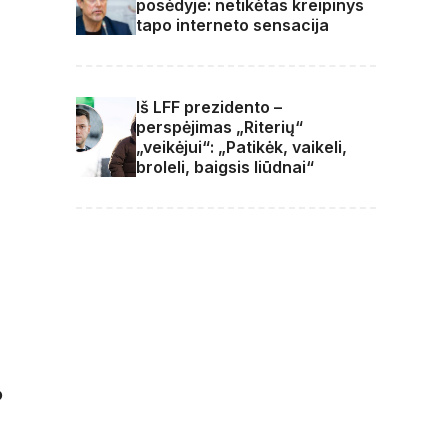
posėdyje: netikėtas kreipinys
tapo interneto sensacija
Iš LFF prezidento –
perspėjimas „Riterių“
„veikėjui“: „Patikėk, vaikeli,
broleli, baigsis liūdnai“
?