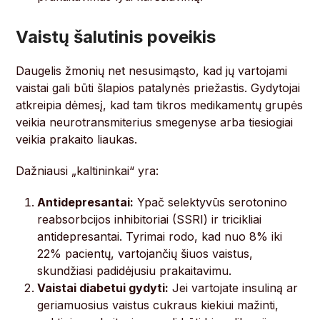
Vaistų šalutinis poveikis
Daugelis žmonių net nesusimąsto, kad jų vartojami
vaistai gali būti šlapios patalynės priežastis. Gydytojai
atkreipia dėmesį, kad tam tikros medikamentų grupės
veikia neurotransmiterius smegenyse arba tiesiogiai
veikia prakaito liaukas.
Dažniausi „kaltininkai“ yra:
Antidepresantai:
Ypač selektyvūs serotonino
reabsorbcijos inhibitoriai (SSRI) ir tricikliai
antidepresantai. Tyrimai rodo, kad nuo 8% iki
22% pacientų, vartojančių šiuos vaistus,
skundžiasi padidėjusiu prakaitavimu.
Vaistai diabetui gydyti:
Jei vartojate insuliną ar
geriamuosius vaistus cukraus kiekiui mažinti,