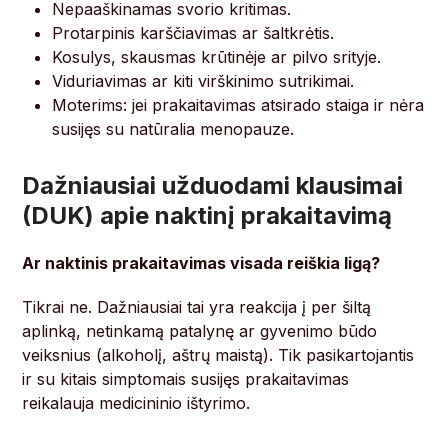
Nepaaškinamas svorio kritimas.
Protarpinis karščiavimas ar šaltkrėtis.
Kosulys, skausmas krūtinėje ar pilvo srityje.
Viduriavimas ar kiti virškinimo sutrikimai.
Moterims: jei prakaitavimas atsirado staiga ir nėra
susijęs su natūralia menopauze.
Dažniausiai užduodami klausimai
(DUK) apie naktinį prakaitavimą
Ar naktinis prakaitavimas visada reiškia ligą?
Tikrai ne. Dažniausiai tai yra reakcija į per šiltą
aplinką, netinkamą patalynę ar gyvenimo būdo
veiksnius (alkoholį, aštrų maistą). Tik pasikartojantis
ir su kitais simptomais susijęs prakaitavimas
reikalauja medicininio ištyrimo.