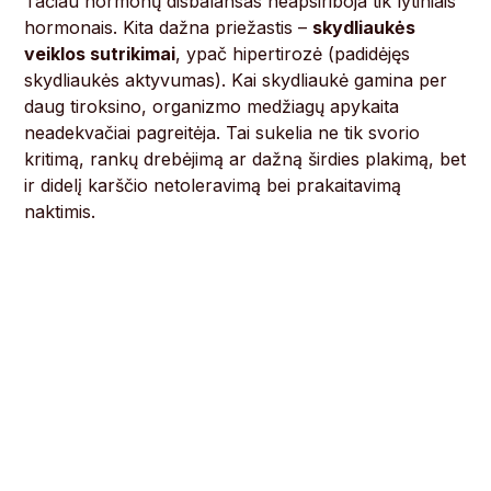
Tačiau hormonų disbalansas neapsiriboja tik lytiniais
hormonais. Kita dažna priežastis –
skydliaukės
veiklos sutrikimai
, ypač hipertirozė (padidėjęs
skydliaukės aktyvumas). Kai skydliaukė gamina per
daug tiroksino, organizmo medžiagų apykaita
neadekvačiai pagreitėja. Tai sukelia ne tik svorio
kritimą, rankų drebėjimą ar dažną širdies plakimą, bet
ir didelį karščio netoleravimą bei prakaitavimą
naktimis.