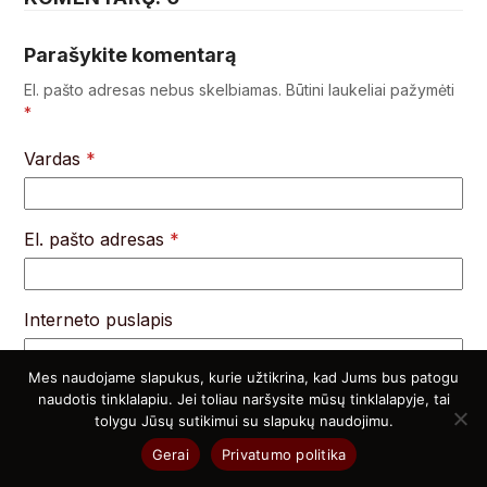
Parašykite komentarą
El. pašto adresas nebus skelbiamas.
Būtini laukeliai pažymėti
*
Vardas
*
El. pašto adresas
*
Interneto puslapis
Mes naudojame slapukus, kurie užtikrina, kad Jums bus patogu
naudotis tinklalapiu. Jei toliau naršysite mūsų tinklalapyje, tai
tolygu Jūsų sutikimui su slapukų naudojimu.
Noriu savo interneto naršyklėje išsaugoti vardą, el.
pašto adresą ir interneto puslapį, kad jų nebereiktų
Gerai
Privatumo politika
įvesti iš naujo, kai kitą kartą vėl norėsiu parašyti