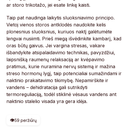
ar storo trikotažo, jei esate linkę kaisti.
Taip pat naudinga laikytis sluoksniavimo principo.
Vietoj vienos storos antklodės naudokite kelis
plonesnius sluoksnius, kuriuos naktį galėtumėte
lengvai nusiimti. Prieš miegą išvėdinkite kambarį, kad
oras būtų gaivus. Jei vargina stresas, vakare
išbandykite atsipalaidavimo technikas, pavyzdžiui,
laipsnišką raumenų relaksaciją ar kvėpavimo
pratimus, kurie nuramina nervų sistemą ir mažina
streso hormonų lygį, taip potencialiai sumažindami ir
naktinio prakaitavimo tikimybę. Nepamirškite ir
vandens – dehidratacija gali sutrikdyti
termoreguliaciją, todėl stiklinė vėsaus vandens ant
naktinio stalelio visada yra gera idėja.
👁️
59 peržiūrų