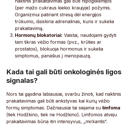
naktinis prakaitavimas gali būti hipoglikemijos
(per mažo cukraus kiekio kraujyje) požymis.
Organizmui patiriant stresą dėl energijos
trūkumo, išsiskiria adrenalinas, kuris ir sukelia
prakaitavimą.
Hormonų blokatoriai:
Vaistai, naudojami gydyti
tam tikras vėžio formas (pvz., krūties ar
prostatos), blokuoja hormonus ir sukelia
simptomus, panašius į menopauzę.
Kada tai gali būti onkologinės ligos
signalas?
Nors tai gąsdina labiausiai, svarbu žinoti, kad naktinis
prakaitavimas gali būti ankstyvas kai kurių vėžio
formų simptomas. Dažniausiai tai siejama su
limfoma
(tiek Hodžkino, tiek ne Hodžkino). Limfomos atveju
prakaitavimas būna itin intensyvus, „mirkantis“.