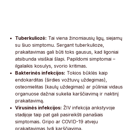
Tuberkuliozė:
Tai viena žinomiausių ligų, siejamų
su šiuo simptomu. Sergant tuberkulioze,
prakaitavimas gali būti toks gausus, kad ligoniai
atsibunda visiškai šlapi. Papildomi simptomai –
ilgalaikis kosulys, svorio kritimas.
Bakterinės infekcijos:
Tokios būklės kaip
endokarditas (širdies vožtuvų uždegimas),
osteomielitas (kaulų uždegimas) ar pūliniai vidaus
organuose dažnai sukelia karščiavimą ir naktinį
prakaitavimą.
Virusinės infekcijos:
ŽIV infekcija ankstyvoje
stadijoje taip pat gali pasireikšti panašiais
simptomais. Gripo ar COVID-19 atveju
prakaitavimas lydi karščiavimą.