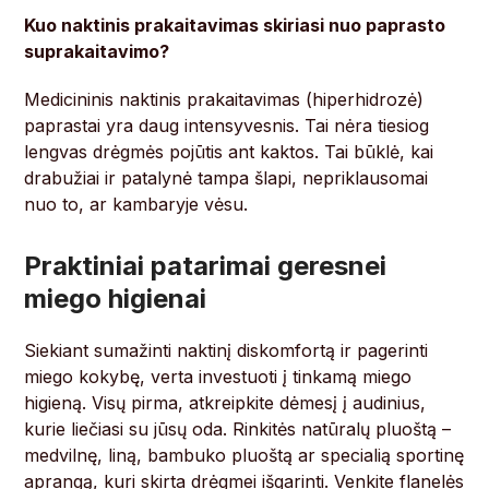
Kuo naktinis prakaitavimas skiriasi nuo paprasto
suprakaitavimo?
Medicininis naktinis prakaitavimas (hiperhidrozė)
paprastai yra daug intensyvesnis. Tai nėra tiesiog
lengvas drėgmės pojūtis ant kaktos. Tai būklė, kai
drabužiai ir patalynė tampa šlapi, nepriklausomai
nuo to, ar kambaryje vėsu.
Praktiniai patarimai geresnei
miego higienai
Siekiant sumažinti naktinį diskomfortą ir pagerinti
miego kokybę, verta investuoti į tinkamą miego
higieną. Visų pirma, atkreipkite dėmesį į audinius,
kurie liečiasi su jūsų oda. Rinkitės natūralų pluoštą –
medvilnę, liną, bambuko pluoštą ar specialią sportinę
aprangą, kuri skirta drėgmei išgarinti. Venkite flanelės