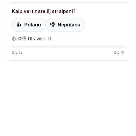
Kaip vertinate šį straipsnį?
👍
Pritariu
👎
Nepritariu
👍
0
👎
0
Iš viso: 0
0% 👍
0% 👎