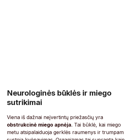
Neurologinės būklės ir miego
sutrikimai
Viena iš dažnai neįvertintų priežasčių yra
obstrukcinė miego apnėja
. Tai būklė, kai miego
metu atsipalaiduoja gerklės raumenys ir trumpam
sustoja kvėpavimas. Organizmas tai supranta kaip