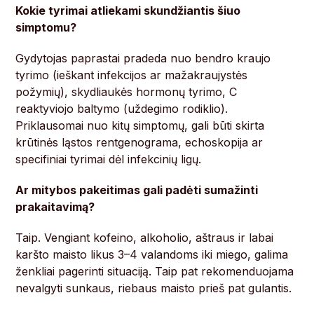
Kokie tyrimai atliekami skundžiantis šiuo
simptomu?
Gydytojas paprastai pradeda nuo bendro kraujo
tyrimo (ieškant infekcijos ar mažakraujystės
požymių), skydliaukės hormonų tyrimo, C
reaktyviojo baltymo (uždegimo rodiklio).
Priklausomai nuo kitų simptomų, gali būti skirta
krūtinės ląstos rentgenograma, echoskopija ar
specifiniai tyrimai dėl infekcinių ligų.
Ar mitybos pakeitimas gali padėti sumažinti
prakaitavimą?
Taip. Vengiant kofeino, alkoholio, aštraus ir labai
karšto maisto likus 3–4 valandoms iki miego, galima
ženkliai pagerinti situaciją. Taip pat rekomenduojama
nevalgyti sunkaus, riebaus maisto prieš pat gulantis.