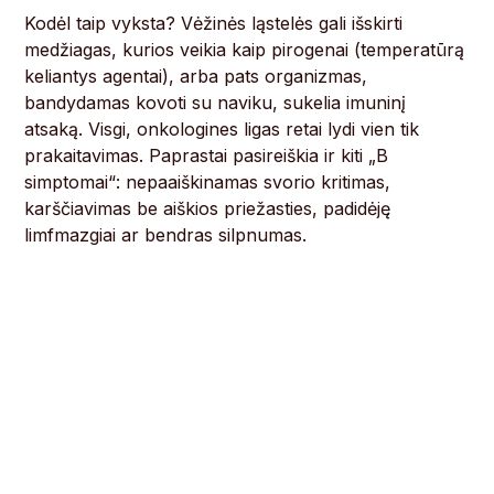
Kodėl taip vyksta? Vėžinės ląstelės gali išskirti
medžiagas, kurios veikia kaip pirogenai (temperatūrą
keliantys agentai), arba pats organizmas,
bandydamas kovoti su naviku, sukelia imuninį
atsaką. Visgi, onkologines ligas retai lydi vien tik
prakaitavimas. Paprastai pasireiškia ir kiti „B
simptomai“: nepaaiškinamas svorio kritimas,
karščiavimas be aiškios priežasties, padidėję
limfmazgiai ar bendras silpnumas.