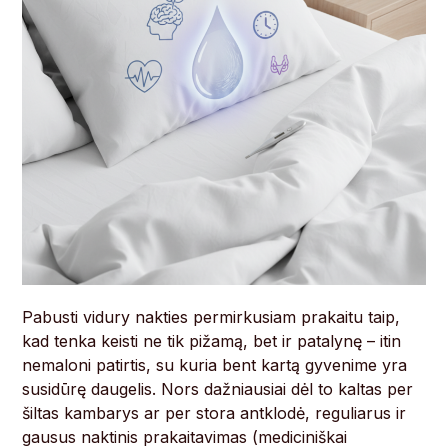
Pabusti vidury nakties permirkusiam prakaitu taip,
kad tenka keisti ne tik pižamą, bet ir patalynę – itin
nemaloni patirtis, su kuria bent kartą gyvenime yra
susidūrę daugelis. Nors dažniausiai dėl to kaltas per
šiltas kambarys ar per stora antklodė, reguliarus ir
gausus naktinis prakaitavimas (mediciniškai