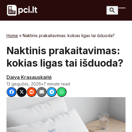
Skip
to
Ope
Clos
content
mobi
mobi
men
men
Home
»
Naktinis prakaitavimas: kokias ligas tai išduoda?
Naktinis prakaitavimas:
kokias ligas tai išduoda?
Daiva Krasauskaitė
13 gegužės, 2026
•
7 minute read