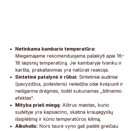
Netinkama kambario temperatūra:
Miegamajame rekomenduojama palaikyti apie 16–
18 laipsnių temperatūrą. Jei kambaryje tvanku ir
karšta, prakaitavimas yra natūrali reakcija.
Sintetinė patalynė ir rūbai:
Sintetiniai audiniai
(pavyzdžiui, poliesteris) neleidžia odai kvėpuoti ir
neišgarina drėgmės, todėl sukuriamas „šiltnamio
efektas“.
Mityba prieš miegą:
Aštrus maistas, kurio
sudėtyje yra kapsaicino, skatina kraujagyslių
išsiplėtimą ir kūno temperatūros kilimą.
Alkoholis:
Nors taurė vyno gali padėti greičiau