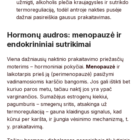
užmigti, alkoholis plečia kraujagysles ir sutrikdo
termoreguliaciją, todėl antroje nakties pusėje
dažnai pasireiškia gausus prakaitavimas.
Hormonų audros: menopauzė ir
endokrininiai sutrikimai
Viena dažniausių naktinio prakaitavimo priežasčių
moterims – hormoniniai pokyčiai.
Menopauzė
ir
laikotarpis prieš ją (perimenopauzė) pasižymi
vadinamosiomis karščio bangomis. Jos gali ištikti bet
kuriuo paros metu, tačiau naktį jos yra ypač
varginančios. Sumažėjus estrogenų kiekiui,
pagumburis – smegenų sritis, atsakinga už
termoreguliaciją – gauna klaidingus signalus, kad
kūnui per karšta, ir įjungia vėsinimo mechanizmą, t.
y. prakaitavimą.