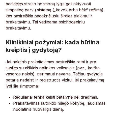
padidėjęs streso hormonų lygis gali aktyvuoti
simpatinę nervų sistemą („kovok arba bėk“ režimą),
kas pasireiškia padažnėjusiu širdies plakimu ir
prakaitavimu. Tai vadinama psichogeniniu
prakaitavimu.
Klinikiniai požymiai: kada būtina
kreiptis į gydytoją?
Jei naktinis prakaitavimas pasireiškia retai ir yra
susijęs su aiškiais aplinkos veiksniais (pvz., karšta
vasaros naktis), nerimauti neverta. Tačiau gydytoja
pataria nedelsti ir registruotis vizitui, jei prakaitavimą
lydi šie simptomai:
Reguliariai tenka keisti patalynę dėl drėgmės.
Prakaitavimas sutrikdo miego kokybę, jaučiamas
nuolatinis nuovargis dieną.