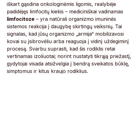
iškart gąsdina onkologinėmis ligomis, realybėje
padidėjęs limfocitų kiekis – mediciniškai vadinamas
limfocitoze
– yra natūrali organizmo imuninės
sistemos reakcija į daugybę skirtingų veiksnių. Tai
signalas, kad jūsų organizmo „armija“ mobilizavosi
kovai su įsibrovėliu arba reaguoja į vidinį uždegiminį
procesą. Svarbu suprasti, kad šis rodiklis retai
vertinamas izoliuotai; norint nustatyti tikrąją priežastį,
gydytojai visada atsižvelgia į bendrą sveikatos būklę,
simptomus ir kitus kraujo rodiklius.