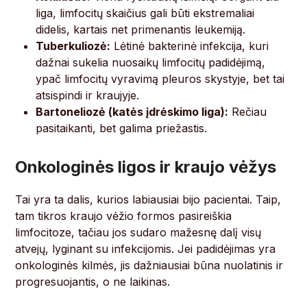
liga, limfocitų skaičius gali būti ekstremaliai
didelis, kartais net primenantis leukemiją.
Tuberkuliozė:
Lėtinė bakterinė infekcija, kuri
dažnai sukelia nuosaikų limfocitų padidėjimą,
ypač limfocitų vyravimą pleuros skystyje, bet tai
atsispindi ir kraujyje.
Bartoneliozė (katės įdrėskimo liga):
Rečiau
pasitaikanti, bet galima priežastis.
Onkologinės ligos ir kraujo vėžys
Tai yra ta dalis, kurios labiausiai bijo pacientai. Taip,
tam tikros kraujo vėžio formos pasireiškia
limfocitoze, tačiau jos sudaro mažesnę dalį visų
atvejų, lyginant su infekcijomis. Jei padidėjimas yra
onkologinės kilmės, jis dažniausiai būna nuolatinis ir
progresuojantis, o ne laikinas.