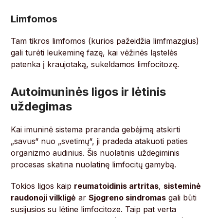
Limfomos
Tam tikros limfomos (kurios pažeidžia limfmazgius)
gali turėti leukeminę fazę, kai vėžinės ląstelės
patenka į kraujotaką, sukeldamos limfocitozę.
Autoimuninės ligos ir lėtinis
uždegimas
Kai imuninė sistema praranda gebėjimą atskirti
„savus“ nuo „svetimų“, ji pradeda atakuoti paties
organizmo audinius. Šis nuolatinis uždegiminis
procesas skatina nuolatinę limfocitų gamybą.
Tokios ligos kaip
reumatoidinis artritas
,
sisteminė
raudonoji vilkligė
ar
Sjogreno sindromas
gali būti
susijusios su lėtine limfocitoze. Taip pat verta