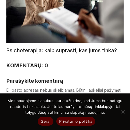
Psichoterapija: kaip suprasti, kas jums tinka?
KOMENTARŲ: 0
Parašykite komentarą
El. pašto adresas nebus skelbiamas.
Būtini laukeliai pažymėti
*
Mes naudojame slapukus, kurie užtikrina, kad Jums bus patogu
naudotis tinklalapiu. Jei toliau naršysite mūsų tinklalapyje, tai
Vardas
*
tolygu Jūsų sutikimui su slapukų naudojimu.
Gerai
Privatumo politika