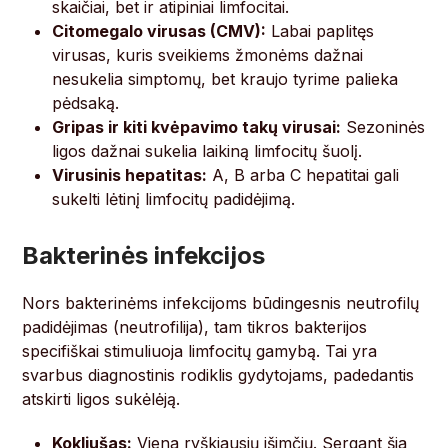
skaičiai, bet ir atipiniai limfocitai.
Citomegalo virusas (CMV):
Labai paplitęs
virusas, kuris sveikiems žmonėms dažnai
nesukelia simptomų, bet kraujo tyrime palieka
pėdsaką.
Gripas ir kiti kvėpavimo takų virusai:
Sezoninės
ligos dažnai sukelia laikiną limfocitų šuolį.
Virusinis hepatitas:
A, B arba C hepatitai gali
sukelti lėtinį limfocitų padidėjimą.
Bakterinės infekcijos
Nors bakterinėms infekcijoms būdingesnis neutrofilų
padidėjimas (neutrofilija), tam tikros bakterijos
specifiškai stimuliuoja limfocitų gamybą. Tai yra
svarbus diagnostinis rodiklis gydytojams, padedantis
atskirti ligos sukėlėją.
Kokliušas:
Viena ryškiausių išimčių. Sergant šia