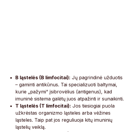
B ląstelės (B limfocitai):
Jų pagrindinė užduotis
– gaminti antikūnus. Tai specializuoti baltymai,
kurie „pažymi“ įsibrovėlius (antigenus), kad
imuninė sistema galėtų juos atpažinti ir sunaikinti.
T ląstelės (T limfocitai):
Jos tiesiogiai puola
užkrėstas organizmo ląsteles arba vėžines
ląsteles. Taip pat jos reguliuoja kitų imuninių
ląstelių veiklą.