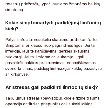
retesnių priežasčių, ypač jauniems žmonėms be kitų
simptomų.
Kokie simptomai lydi padidėjusį limfocitų
kiekį?
Patys limfocitai nesukelia skausmo ar diskomforto.
Simptomai priklauso nuo pagrindinės ligos. Jei tai
infekcija, jausite karščiavimą, gerklės skausmą,
nuovargį. Jei tai limfoma ar leukemija – gali
pasireikšti naktinis prakaitavimas, nepaaiškinamas
svorio kritimas, padidėję limfmazgiai kakle, pažastyse
ar kirkšnyse.
Ar stresas gali padidinti limfocitų kiekį?
Taip, ūmus stresas (pavyzdžiui, didelė fizinė trauma,
operacija ar širdies priepuolis) gali sukelti laikiną