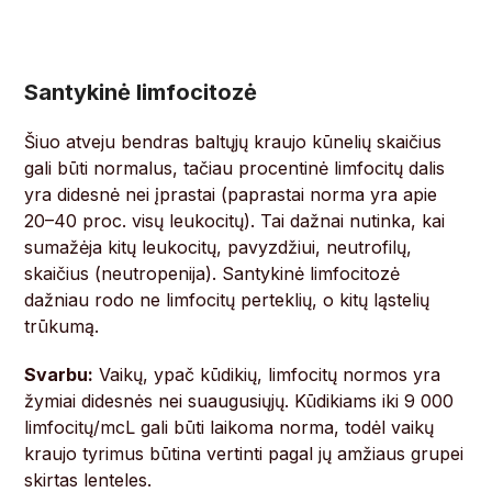
Santykinė limfocitozė
Šiuo atveju bendras baltųjų kraujo kūnelių skaičius
gali būti normalus, tačiau procentinė limfocitų dalis
yra didesnė nei įprastai (paprastai norma yra apie
20–40 proc. visų leukocitų). Tai dažnai nutinka, kai
sumažėja kitų leukocitų, pavyzdžiui, neutrofilų,
skaičius (neutropenija). Santykinė limfocitozė
dažniau rodo ne limfocitų perteklių, o kitų ląstelių
trūkumą.
Svarbu:
Vaikų, ypač kūdikių, limfocitų normos yra
žymiai didesnės nei suaugusiųjų. Kūdikiams iki 9 000
limfocitų/mcL gali būti laikoma norma, todėl vaikų
kraujo tyrimus būtina vertinti pagal jų amžiaus grupei
skirtas lenteles.