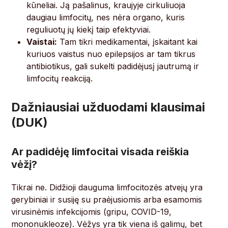
kūneliai. Ją pašalinus, kraujyje cirkuliuoja
daugiau limfocitų, nes nėra organo, kuris
reguliuotų jų kiekį taip efektyviai.
Vaistai:
Tam tikri medikamentai, įskaitant kai
kuriuos vaistus nuo epilepsijos ar tam tikrus
antibiotikus, gali sukelti padidėjusį jautrumą ir
limfocitų reakciją.
Dažniausiai užduodami klausimai
(DUK)
Ar padidėję limfocitai visada reiškia
vėžį?
Tikrai ne. Didžioji dauguma limfocitozės atvejų yra
gerybiniai ir susiję su praėjusiomis arba esamomis
virusinėmis infekcijomis (gripu, COVID-19,
mononukleoze). Vėžys yra tik viena iš galimų, bet