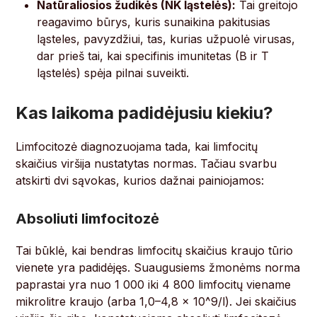
Natūraliosios žudikės (NK ląstelės):
Tai greitojo
reagavimo būrys, kuris sunaikina pakitusias
ląsteles, pavyzdžiui, tas, kurias užpuolė virusas,
dar prieš tai, kai specifinis imunitetas (B ir T
ląstelės) spėja pilnai suveikti.
Kas laikoma padidėjusiu kiekiu?
Limfocitozė diagnozuojama tada, kai limfocitų
skaičius viršija nustatytas normas. Tačiau svarbu
atskirti dvi sąvokas, kurios dažnai painiojamos:
Absoliuti limfocitozė
Tai būklė, kai bendras limfocitų skaičius kraujo tūrio
vienete yra padidėjęs. Suaugusiems žmonėms norma
paprastai yra nuo 1 000 iki 4 800 limfocitų viename
mikrolitre kraujo (arba 1,0–4,8 x 10^9/l). Jei skaičius