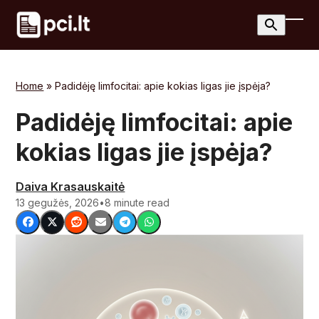
Skip
to
Ope
Clos
content
mobi
mobi
men
men
Home
»
Padidėję limfocitai: apie kokias ligas jie įspėja?
Padidėję limfocitai: apie
kokias ligas jie įspėja?
Daiva Krasauskaitė
13 gegužės, 2026
•
8 minute read