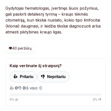
Gydytojas hematologas, įvertinęs šiuos požymius,
gali paskirti detalesnį tyrimą – kraujo tėkmės
citometriją, kuri tiksliai nustato, kokio tipo limfocitai
(klonai) dauginasi, ir leidžia tiksliai diagnozuoti arba
atmesti piktybines kraujo ligas.
👁️
40 peržiūrų
Kaip vertinate šį straipsnį?
👍
Pritariu
👎
Nepritariu
👍
0
👎
0
Iš viso: 0
0% 👍
0% 👎