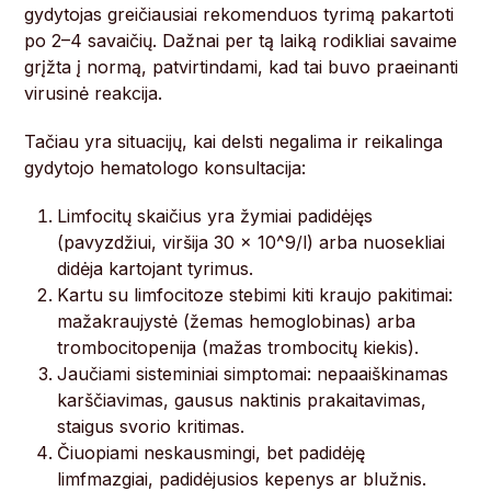
gydytojas greičiausiai rekomenduos tyrimą pakartoti
po 2–4 savaičių. Dažnai per tą laiką rodikliai savaime
grįžta į normą, patvirtindami, kad tai buvo praeinanti
virusinė reakcija.
Tačiau yra situacijų, kai delsti negalima ir reikalinga
gydytojo hematologo konsultacija:
Limfocitų skaičius yra žymiai padidėjęs
(pavyzdžiui, viršija 30 x 10^9/l) arba nuosekliai
didėja kartojant tyrimus.
Kartu su limfocitoze stebimi kiti kraujo pakitimai:
mažakraujystė (žemas hemoglobinas) arba
trombocitopenija (mažas trombocitų kiekis).
Jaučiami sisteminiai simptomai: nepaaiškinamas
karščiavimas, gausus naktinis prakaitavimas,
staigus svorio kritimas.
Čiuopiami neskausmingi, bet padidėję
limfmazgiai, padidėjusios kepenys ar blužnis.