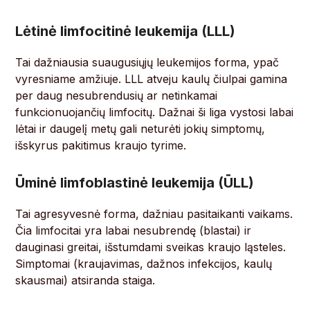
Lėtinė limfocitinė leukemija (LLL)
Tai dažniausia suaugusiųjų leukemijos forma, ypač
vyresniame amžiuje. LLL atveju kaulų čiulpai gamina
per daug nesubrendusių ar netinkamai
funkcionuojančių limfocitų. Dažnai ši liga vystosi labai
lėtai ir daugelį metų gali neturėti jokių simptomų,
išskyrus pakitimus kraujo tyrime.
Ūminė limfoblastinė leukemija (ŪLL)
Tai agresyvesnė forma, dažniau pasitaikanti vaikams.
Čia limfocitai yra labai nesubrendę (blastai) ir
dauginasi greitai, išstumdami sveikas kraujo ląsteles.
Simptomai (kraujavimas, dažnos infekcijos, kaulų
skausmai) atsiranda staiga.