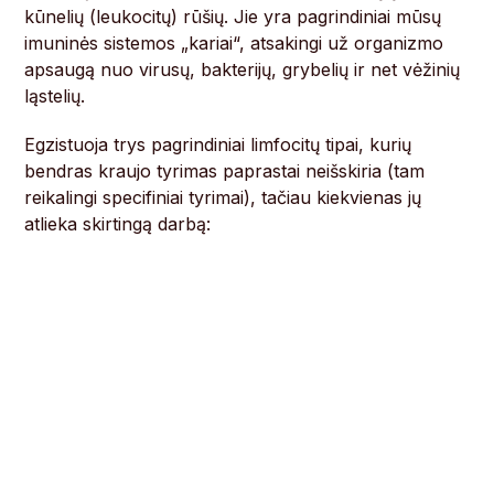
kūnelių (leukocitų) rūšių. Jie yra pagrindiniai mūsų
imuninės sistemos „kariai“, atsakingi už organizmo
apsaugą nuo virusų, bakterijų, grybelių ir net vėžinių
ląstelių.
Egzistuoja trys pagrindiniai limfocitų tipai, kurių
bendras kraujo tyrimas paprastai neišskiria (tam
reikalingi specifiniai tyrimai), tačiau kiekvienas jų
atlieka skirtingą darbą: