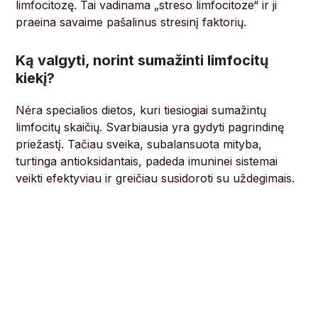
limfocitozę. Tai vadinama „streso limfocitoze“ ir ji
praeina savaime pašalinus stresinį faktorių.
Ką valgyti, norint sumažinti limfocitų
kiekį?
Nėra specialios dietos, kuri tiesiogiai sumažintų
limfocitų skaičių. Svarbiausia yra gydyti pagrindinę
priežastį. Tačiau sveika, subalansuota mityba,
turtinga antioksidantais, padeda imuninei sistemai
veikti efektyviau ir greičiau susidoroti su uždegimais.