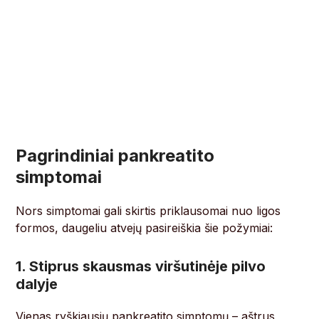
Pagrindiniai pankreatito
simptomai
Nors simptomai gali skirtis priklausomai nuo ligos
formos, daugeliu atvejų pasireiškia šie požymiai:
1. Stiprus skausmas viršutinėje pilvo
dalyje
Vienas ryškiausių pankreatito simptomų – aštrus,