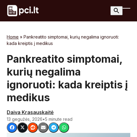
Skip
to
Ope
Clos
content
mobi
mobi
men
men
Home
»
Pankreatito simptomai, kurių negalima ignoruoti:
kada kreiptis į medikus
Pankreatito simptomai,
kurių negalima
ignoruoti: kada kreiptis į
medikus
Daiva Krasauskaitė
13 gegužės, 2026
•
5 minute read