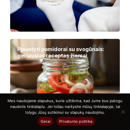
Pjaustyti pomidorai su svogūnais:
geriausias receptas žiemai
Mes naudojame slapukus, kurie užtikrina, kad Jums bus patogu
naudotis tinklalapiu. Jei toliau naršysite mūsų tinklalapyje, tai
tolygu Jūsų sutikimui su slapukų naudojimu.
Gerai
Privatumo politika