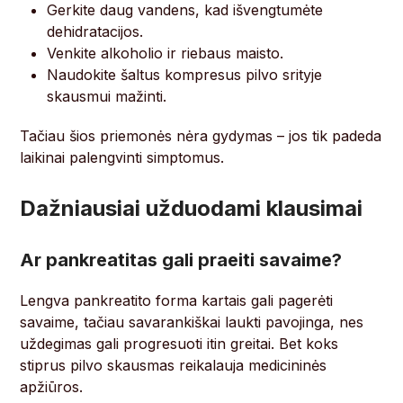
Gerkite daug vandens, kad išvengtumėte
dehidratacijos.
Venkite alkoholio ir riebaus maisto.
Naudokite šaltus kompresus pilvo srityje
skausmui mažinti.
Tačiau šios priemonės nėra gydymas – jos tik padeda
laikinai palengvinti simptomus.
Dažniausiai užduodami klausimai
Ar pankreatitas gali praeiti savaime?
Lengva pankreatito forma kartais gali pagerėti
savaime, tačiau savarankiškai laukti pavojinga, nes
uždegimas gali progresuoti itin greitai. Bet koks
stiprus pilvo skausmas reikalauja medicininės
apžiūros.