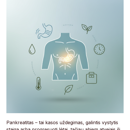
Pankreatitas – tai kasos uždegimas, galintis vystytis
staiga arba progresuoti lėtai, tačiau abiem atvejais ši