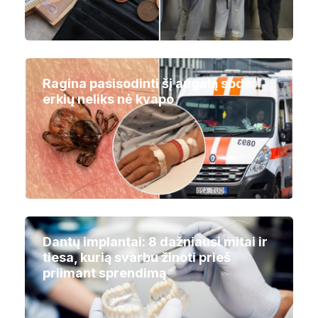
Ragina pasisodinti šį augalą sode:
erkių neliks nė kvapo
Dantų implantai: 8 dažniausi mitai ir
tiesa, kurią svarbu žinoti prieš
priimant sprendimą