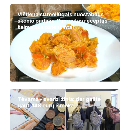
Vištiena su moliūgais nuostabaus
skonio padaže. Paprastas receptas –
šeima bus patenkinta!
Tėvams – svarbi žinia: dar galite
gauti 148 eurų išmoką