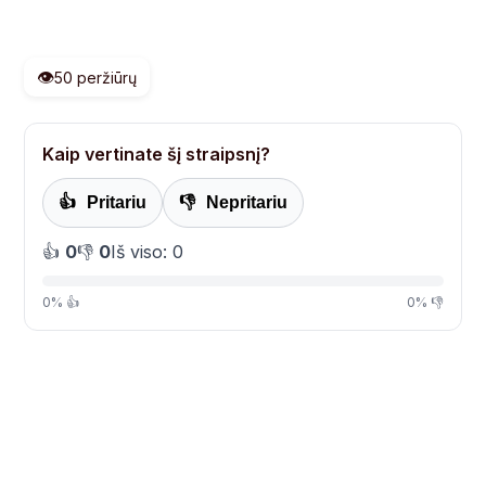
👁️
50 peržiūrų
Kaip vertinate šį straipsnį?
👍
Pritariu
👎
Nepritariu
👍
0
👎
0
Iš viso: 0
0% 👍
0% 👎