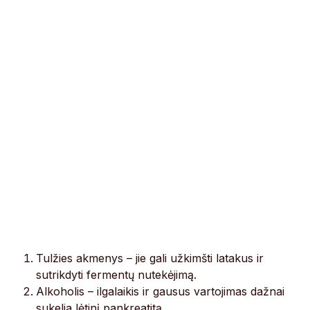
Tulžies akmenys – jie gali užkimšti latakus ir
sutrikdyti fermentų nutekėjimą.
Alkoholis – ilgalaikis ir gausus vartojimas dažnai
sukelia lėtinį pankreatitą.