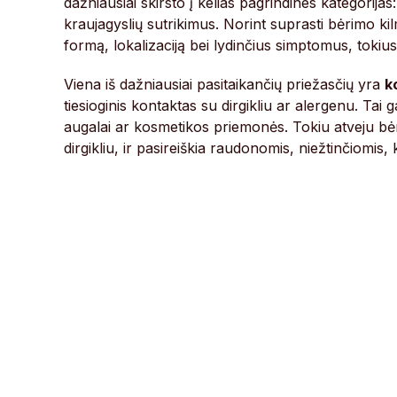
dažniausiai skirsto į kelias pagrindines kategorijas:
kraujagyslių sutrikimus. Norint suprasti bėrimo kil
formą, lokalizaciją bei lydinčius simptomus, tokiu
Viena iš dažniausiai pasitaikančių priežasčių yra
k
tiesioginis kontaktas su dirgikliu ar alergenu. Tai ga
augalai ar kosmetikos priemonės. Tokiu atveju bėrim
dirgikliu, ir pasireiškia raudonomis, niežtinčiomis