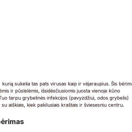
, kurią sukelia tas pats virusas kaip ir vėjaraupius. Šis bėri
mis ir pūslelėmis, išsidėsčiusiomis juosta vienoje kūno
 Tuo tarpu grybelinės infekcijos (pavyzdžiui, odos grybelis)
aiškiais, kiek pakilusiais kraštais ir šviesesniu centru.
 bėrimas