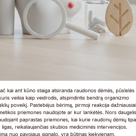
pač kai ant kūno staiga atsiranda raudonos dėmės, pūslelės
uris veikia kaip veidrodis, atspindintis bendrą organizmo
iklių poveikį. Pastebėjus bėrimą, pirmoji reakcija dažniausiai
metikos priemones naudojote ar kur lankėtės. Nors daugeli
audojant paprastas priemones, kai kurie raudonų dėmių tipa
es ligas, reikalaujančias skubios medicininės intervencijos.
inimą nuo pavojaus signalo, yra būtinas kiekvienam,