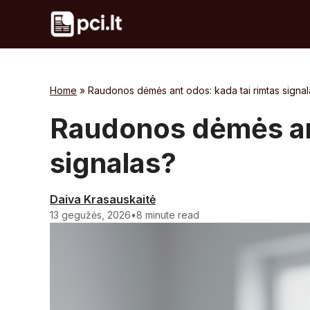
Skip
to
content
Home
»
Raudonos dėmės ant odos: kada tai rimtas signal
Raudonos dėmės ant
signalas?
Daiva Krasauskaitė
13 gegužės, 2026
•
8 minute read