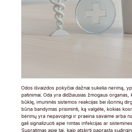
Odos išvaizdos pokyčiai dažnai sukelia nerimą, y
patinimai. Oda yra didžiausias žmogaus organas, k
būklę, imuninės sistemos reakcijas bei išorinių dirg
būna bandymas prisiminti, ką valgėte, kokias kos
bėrimų yra nepavojingi ir praeina savaime arba n
gali signalizuoti apie rimtas infekcijas ar sistemin
Supratimas apie tai, kaip atskirti paprastą sudirg