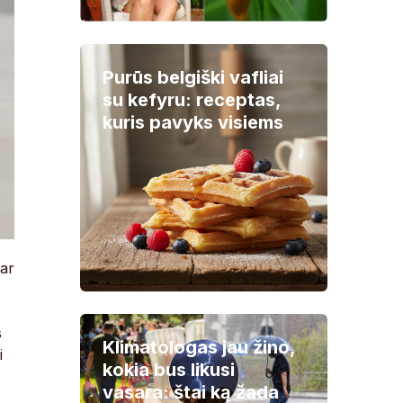
Purūs belgiški vafliai
su kefyru: receptas,
kuris pavyks visiems
 ar
s
Klimatologas jau žino,
i
kokia bus likusi
vasara: štai ką žada