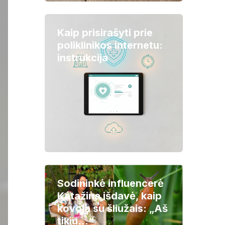
Kaip prisirašyti prie
poliklinikos internetu:
instrukcija
Sodininkė influencerė
Katažina išdavė, kaip
kovoja su šliužais: „Aš
tikiu…“