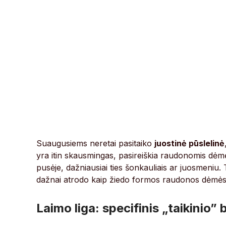
Suaugusiems neretai pasitaiko
juostinė pūslelinė
yra itin skausmingas, pasireiškia raudonomis dėmė
pusėje, dažniausiai ties šonkauliais ar juosmeniu.
dažnai atrodo kaip žiedo formos raudonos dėmės su 
Laimo liga: specifinis „taikinio”