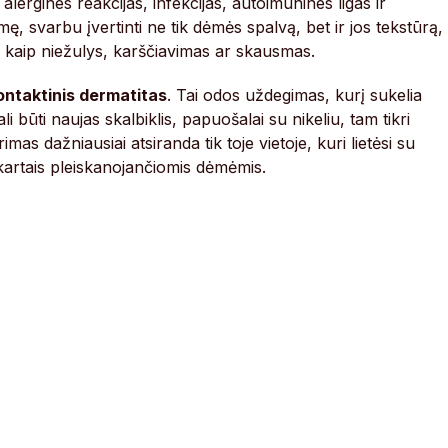
 alergines reakcijas, infekcijas, autoimunines ligas ir
mę, svarbu įvertinti ne tik dėmės spalvą, bet ir jos tekstūrą,
s kaip niežulys, karščiavimas ar skausmas.
ontaktinis dermatitas
. Tai odos uždegimas, kurį sukelia
li būti naujas skalbiklis, papuošalai su nikeliu, tam tikri
as dažniausiai atsiranda tik toje vietoje, kuri lietėsi su
, kartais pleiskanojančiomis dėmėmis.