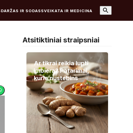
S
DARŽAS IR SODAS
SVEIKATA IR MEDICINA
Atsitiktiniai straipsniai
Ar tikrai reikia lupti
imbierą? Patarimai,
kurie nustebins