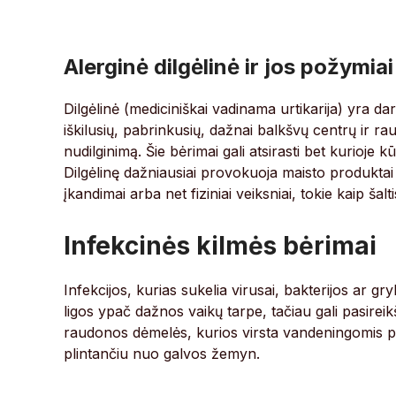
Alerginė dilgėlinė ir jos požymiai
Dilgėlinė (mediciniškai vadinama urtikarija) yra d
iškilusių, pabrinkusių, dažnai balkšvų centrų ir r
nudilginimą. Šie bėrimai gali atsirasti bet kurioje k
Dilgėlinę dažniausiai provokuoja maisto produktai (
įkandimai arba net fiziniai veiksniai, tokie kaip šalti
Infekcinės kilmės bėrimai
Infekcijos, kurias sukelia virusai, bakterijos ar gr
ligos ypač dažnos vaikų tarpe, tačiau gali pasirei
raudonos dėmelės, kurios virsta vandeningomis pūs
plintančiu nuo galvos žemyn.