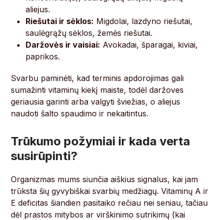
aliejus.
Riešutai ir sėklos:
Migdolai, lazdyno riešutai,
saulėgrąžų sėklos, žemės riešutai.
Daržovės ir vaisiai:
Avokadai, šparagai, kiviai,
paprikos.
Svarbu paminėti, kad terminis apdorojimas gali
sumažinti vitaminų kiekį maiste, todėl daržoves
geriausia garinti arba valgyti šviežias, o aliejus
naudoti šalto spaudimo ir nekaitintus.
Trūkumo požymiai ir kada verta
susirūpinti?
Organizmas mums siunčia aiškius signalus, kai jam
trūksta šių gyvybiškai svarbių medžiagų. Vitaminų A ir
E deficitas šiandien pasitaiko rečiau nei seniau, tačiau
dėl prastos mitybos ar virškinimo sutrikimų (kai