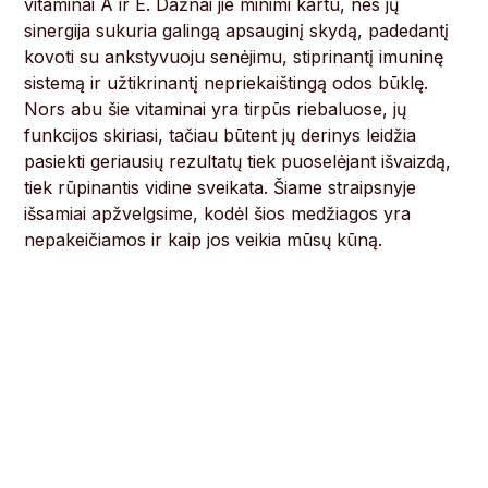
vitaminai A ir E. Dažnai jie minimi kartu, nes jų
sinergija sukuria galingą apsauginį skydą, padedantį
kovoti su ankstyvuoju senėjimu, stiprinantį imuninę
sistemą ir užtikrinantį nepriekaištingą odos būklę.
Nors abu šie vitaminai yra tirpūs riebaluose, jų
funkcijos skiriasi, tačiau būtent jų derinys leidžia
pasiekti geriausių rezultatų tiek puoselėjant išvaizdą,
tiek rūpinantis vidine sveikata. Šiame straipsnyje
išsamiai apžvelgsime, kodėl šios medžiagos yra
nepakeičiamos ir kaip jos veikia mūsų kūną.