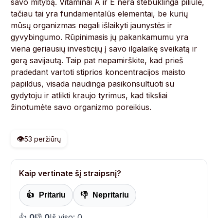
savo mitybą. Vitaminai A ir E nėra stebuklinga piliulė,
tačiau tai yra fundamentalūs elementai, be kurių
mūsų organizmas negali išlaikyti jaunystės ir
gyvybingumo. Rūpinimasis jų pakankamumu yra
viena geriausių investicijų į savo ilgalaikę sveikatą ir
gerą savijautą. Taip pat nepamirškite, kad prieš
pradedant vartoti stiprios koncentracijos maisto
papildus, visada naudinga pasikonsultuoti su
gydytoju ir atlikti kraujo tyrimus, kad tiksliai
žinotumėte savo organizmo poreikius.
👁️
53 peržiūrų
Kaip vertinate šį straipsnį?
👍
Pritariu
👎
Nepritariu
👍
0
👎
0
Iš viso: 0