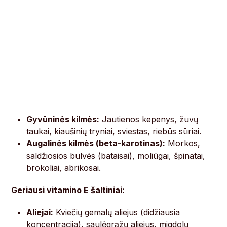
Gyvūninės kilmės:
Jautienos kepenys, žuvų
taukai, kiaušinių tryniai, sviestas, riebūs sūriai.
Augalinės kilmės (beta-karotinas):
Morkos,
saldžiosios bulvės (bataisai), moliūgai, špinatai,
brokoliai, abrikosai.
Geriausi vitamino E šaltiniai:
Aliejai:
Kviečių gemalų aliejus (didžiausia
koncentracija), saulėgrąžų aliejus, migdolų