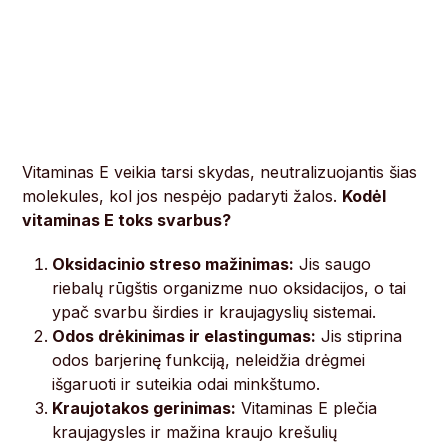
Vitaminas E veikia tarsi skydas, neutralizuojantis šias
molekules, kol jos nespėjo padaryti žalos.
Kodėl
vitaminas E toks svarbus?
Oksidacinio streso mažinimas:
Jis saugo
riebalų rūgštis organizme nuo oksidacijos, o tai
ypač svarbu širdies ir kraujagyslių sistemai.
Odos drėkinimas ir elastingumas:
Jis stiprina
odos barjerinę funkciją, neleidžia drėgmei
išgaruoti ir suteikia odai minkštumo.
Kraujotakos gerinimas:
Vitaminas E plečia
kraujagysles ir mažina kraujo krešulių