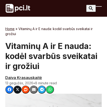
Skip
to
Ope
Clos
content
mobi
mobi
men
men
Home
»
Vitaminų A ir E nauda: kodėl svarbūs sveikatai ir
grožiui
Vitaminų A ir E nauda:
kodėl svarbūs sveikatai
ir grožiui
Daiva Krasauskaitė
13 gegužės, 2026
•
8 minute read