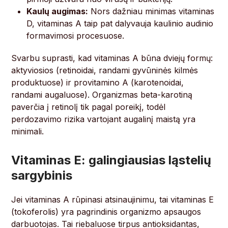
Kaulų augimas:
Nors dažniau minimas vitaminas
D, vitaminas A taip pat dalyvauja kaulinio audinio
formavimosi procesuose.
Svarbu suprasti, kad vitaminas A būna dviejų formų:
aktyviosios (retinoidai, randami gyvūninės kilmės
produktuose) ir provitamino A (karotenoidai,
randami augaluose). Organizmas beta-karotiną
paverčia į retinolį tik pagal poreikį, todėl
perdozavimo rizika vartojant augalinį maistą yra
minimali.
Vitaminas E: galingiausias ląstelių
sargybinis
Jei vitaminas A rūpinasi atsinaujinimu, tai vitaminas E
(tokoferolis) yra pagrindinis organizmo apsaugos
darbuotojas. Tai riebaluose tirpus antioksidantas,