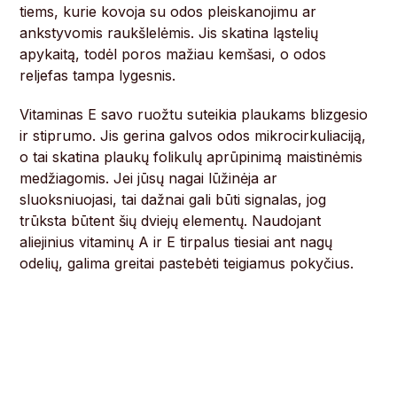
tiems, kurie kovoja su odos pleiskanojimu ar
ankstyvomis raukšlelėmis. Jis skatina ląstelių
apykaitą, todėl poros mažiau kemšasi, o odos
reljefas tampa lygesnis.
Vitaminas E savo ruožtu suteikia plaukams blizgesio
ir stiprumo. Jis gerina galvos odos mikrocirkuliaciją,
o tai skatina plaukų folikulų aprūpinimą maistinėmis
medžiagomis. Jei jūsų nagai lūžinėja ar
sluoksniuojasi, tai dažnai gali būti signalas, jog
trūksta būtent šių dviejų elementų. Naudojant
aliejinius vitaminų A ir E tirpalus tiesiai ant nagų
odelių, galima greitai pastebėti teigiamus pokyčius.