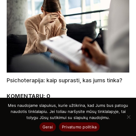
Psichoterapija: kaip suprasti, kas jums tinka?
KOMENTARŲ: 0
Mes naudojame slapukus, kurie užtikrina, kad Jums bus patogu
naudotis tinklalapiu. Jei toliau naršysite mūsų tinklalapyje, tai
Parašykite komentarą
tolygu Jūsų sutikimui su slapukų naudojimu.
El. pašto adresas nebus skelbiamas.
Būtini laukeliai pažymėti
Gerai
Privatumo politika
*