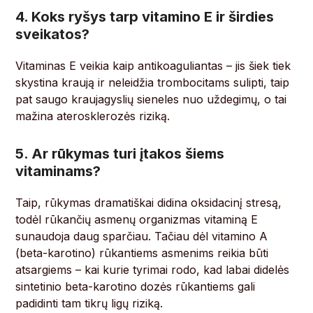
4. Koks ryšys tarp vitamino E ir širdies
sveikatos?
Vitaminas E veikia kaip antikoaguliantas – jis šiek tiek
skystina kraują ir neleidžia trombocitams sulipti, taip
pat saugo kraujagyslių sieneles nuo uždegimų, o tai
mažina aterosklerozės riziką.
5. Ar rūkymas turi įtakos šiems
vitaminams?
Taip, rūkymas dramatiškai didina oksidacinį stresą,
todėl rūkančių asmenų organizmas vitaminą E
sunaudoja daug sparčiau. Tačiau dėl vitamino A
(beta-karotino) rūkantiems asmenims reikia būti
atsargiems – kai kurie tyrimai rodo, kad labai didelės
sintetinio beta-karotino dozės rūkantiems gali
padidinti tam tikrų ligų riziką.