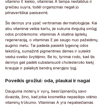
vitamino E kiekio, vitaminas A tampa nestabilus ir
greičiau suyra, todėl organizmas negali jo
pilnavertiškai pasisavinti.
Šis derinys yra ypač vertinamas dermatologijoje. Kai
abu vitaminai veikia kartu, jie sukuria dvigubą smūgį
odos problemoms: vitaminas A skatina ląstelių
regeneraciją, o vitaminas E jas saugo nuo pažeidimų
augimo metu. Tai padeda pasiekti lygesnę odos
tekstūrą, sumažinti pigmentines dėmes ir suteikti
veidui sveiko švytėjimo. Be to, tyrimai rodo, kad šis
derinys gali padėti subalansuoti cholesterolio kiekį
kraujyje ir palaikyti bendrą energijos lygį.
Poveikis grožiui: oda, plaukai ir nagai
Dauguma moterų ir vyrų, besirūpinančių savo
išvaizda, žino, kad jokia kosmetika nepaslėps vidinio
vitaminų trūkumo. Vitaminas A yra nepakeičiamas