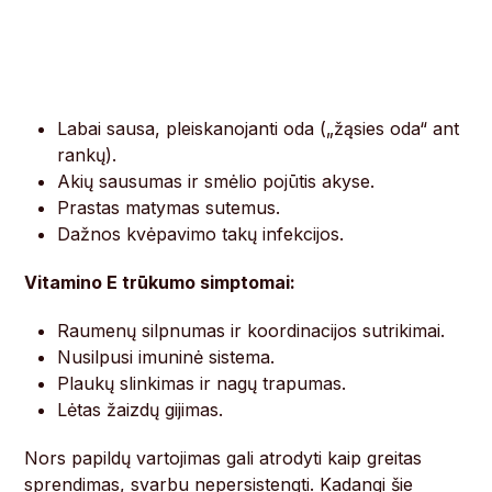
Labai sausa, pleiskanojanti oda („žąsies oda“ ant
rankų).
Akių sausumas ir smėlio pojūtis akyse.
Prastas matymas sutemus.
Dažnos kvėpavimo takų infekcijos.
Vitamino E trūkumo simptomai:
Raumenų silpnumas ir koordinacijos sutrikimai.
Nusilpusi imuninė sistema.
Plaukų slinkimas ir nagų trapumas.
Lėtas žaizdų gijimas.
Nors papildų vartojimas gali atrodyti kaip greitas
sprendimas, svarbu nepersistengti. Kadangi šie