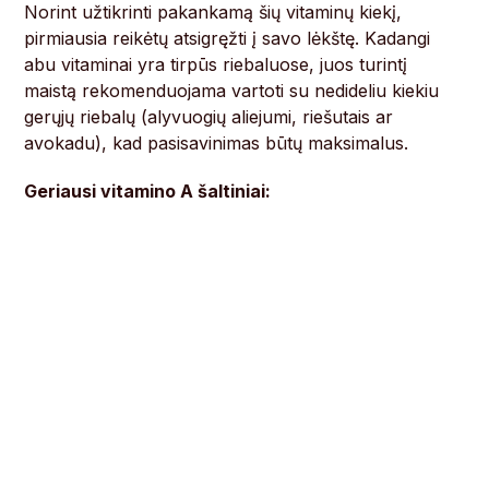
Norint užtikrinti pakankamą šių vitaminų kiekį,
pirmiausia reikėtų atsigręžti į savo lėkštę. Kadangi
abu vitaminai yra tirpūs riebaluose, juos turintį
maistą rekomenduojama vartoti su nedideliu kiekiu
gerųjų riebalų (alyvuogių aliejumi, riešutais ar
avokadu), kad pasisavinimas būtų maksimalus.
Geriausi vitamino A šaltiniai: