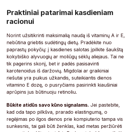
Praktiniai patarimai kasdieniam
racionui
Norint užsitikrinti maksimalią naudą iš vitaminų A ir E,
nebūtina griebtis sudėtingų dietų. Pradėkite nuo
paprastų pokyčių: į kasdienes salotas įpilkite šaukštą
kokybiško alyvuogių ar moliūgų sėklų aliejaus. Tai ne
tik pagerins skonį, bet ir padės pasisavinti
karotenoidus iš daržovių. Migdolai ar graikiniai
riešutai yra puikus užkandis, suteikiantis dienos
vitamino E dozę, o pusryčiams pasirinkti kiaušiniai
aprūpins jus būtinuoju retinoliu.
Būkite atidūs savo kūno signalams.
Jei pastebite,
kad oda tapo pilkšva, prarado elastingumą, o
regėjimas po ilgos dienos prie kompiuterio tampa vis
sunkesnis, tai gali būti ženklas, kad metas peržiūrėti