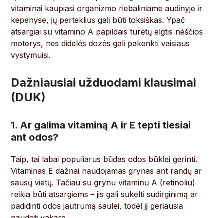
vitaminai kaupiasi organizmo riebaliniame audinyje ir
kepenyse, jų perteklius gali būti toksiškas. Ypač
atsargiai su vitamino A papildais turėtų elgtis nėščios
moterys, nes didelės dozės gali pakenkti vaisiaus
vystymuisi.
Dažniausiai užduodami klausimai
(DUK)
1. Ar galima vitaminą A ir E tepti tiesiai
ant odos?
Taip, tai labai populiarus būdas odos būklei gerinti.
Vitaminas E dažnai naudojamas grynas ant randų ar
sausų vietų. Tačiau su grynu vitaminu A (retinoliu)
reikia būti atsargiems – jis gali sukelti sudirginimą ar
padidinti odos jautrumą saulei, todėl jį geriausia
naudoti vakare.