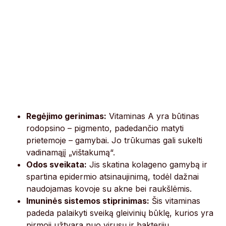
Regėjimo gerinimas:
Vitaminas A yra būtinas
rodopsino – pigmento, padedančio matyti
prietemoje – gamybai. Jo trūkumas gali sukelti
vadinamąjį „vištakumą“.
Odos sveikata:
Jis skatina kolageno gamybą ir
spartina epidermio atsinaujinimą, todėl dažnai
naudojamas kovoje su akne bei raukšlėmis.
Imuninės sistemos stiprinimas:
Šis vitaminas
padeda palaikyti sveiką gleivinių būklę, kurios yra
pirmoji užtvara nuo virusų ir bakterijų.