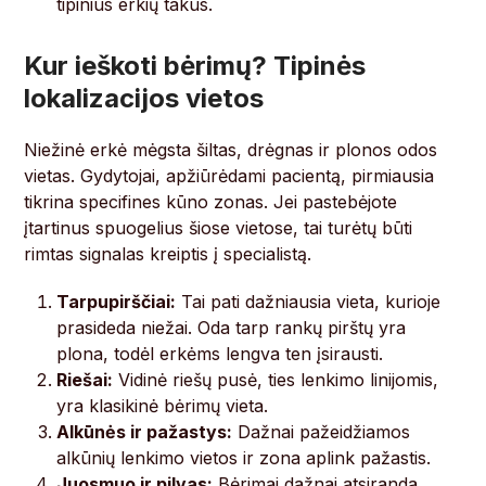
tipinius erkių takus.
Kur ieškoti bėrimų? Tipinės
lokalizacijos vietos
Niežinė erkė mėgsta šiltas, drėgnas ir plonos odos
vietas. Gydytojai, apžiūrėdami pacientą, pirmiausia
tikrina specifines kūno zonas. Jei pastebėjote
įtartinus spuogelius šiose vietose, tai turėtų būti
rimtas signalas kreiptis į specialistą.
Tarpupirščiai:
Tai pati dažniausia vieta, kurioje
prasideda niežai. Oda tarp rankų pirštų yra
plona, todėl erkėms lengva ten įsirausti.
Riešai:
Vidinė riešų pusė, ties lenkimo linijomis,
yra klasikinė bėrimų vieta.
Alkūnės ir pažastys:
Dažnai pažeidžiamos
alkūnių lenkimo vietos ir zona aplink pažastis.
Juosmuo ir pilvas:
Bėrimai dažnai atsiranda