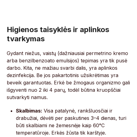
Higienos taisyklės ir aplinkos
tvarkymas
Gydant niežus, vaistų (dažniausiai permetrino kremo
arba benzilbenzoato emulsijos) tepimas yra tik pusė
darbo. Kita, ne mažiau svarbi dalis, yra aplinkos
dezinfekcija. Be jos pakartotinis užsikrėtimas yra
beveik garantuotas. Erkė be žmogaus organizmo gali
išgyventi nuo 2 iki 4 parų, todėl būtina kruopščiai
sutvarkyti namus.
Skalbimas:
Visa patalynė, rankšluosčiai ir
drabužiai, dėvėti per paskutines 3–4 dienas, turi
būti skalbiami ne žemesnėje kaip 60°C
temperatūroje. Erkės žūsta tik karštyje.