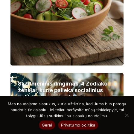
Skaitmeninis dingimas: 4 Zodiako
ženklai, kurie palieka socialinius
tinklus, kai jaučiasi blogai
Mes naudojame slapukus, kurie užtikrina, kad Jums bus patogu
naudotis tinklalapiu. Jei toliau naršysite mūsų tinklalapyje, tai
tolygu Jūsų sutikimui su slapukų naudojimu.
Gerai
Privatumo politika