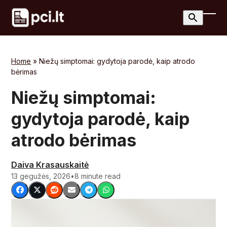
Skip
to
Ope
Clos
content
mobi
mobi
men
men
Home
»
Niežų simptomai: gydytoja parodė, kaip atrodo
bėrimas
Niežų simptomai:
gydytoja parodė, kaip
atrodo bėrimas
Daiva Krasauskaitė
13 gegužės, 2026
•
8 minute read