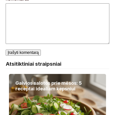
Atsitiktiniai straipsniai
Gaivios salotos prie mėsos: 5
receptai idealiam kepsniui