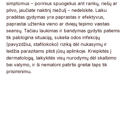
simptomus – porinius spuogelius ant rankų, riešų ar
pilvo, jaučiate naktinį niežulį – nedelskite. Laiku
pradėtas gydymas yra paprastas ir efektyvus,
paprastai užtenka vieno ar dviejų tepimo vaistais
seansų. Tačiau laukimas ir bandymas gydytis patiems
tik pablogina situaciją, sukelia odos infekcijų
(pavyzdžiui, stafilokoko) riziką dėl nukasymų ir
leidžia parazitams plisti jūsų aplinkoje. Kreipkitės į
dermatologą, laikykitės visų nurodymų dėl skalbimo
bei valymo, ir ši nemaloni patirtis greitai taps tik
prisiminimu.