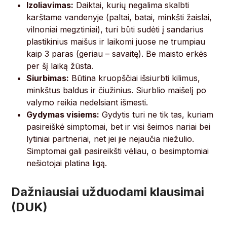
Izoliavimas:
Daiktai, kurių negalima skalbti
karštame vandenyje (paltai, batai, minkšti žaislai,
vilnoniai megztiniai), turi būti sudėti į sandarius
plastikinius maišus ir laikomi juose ne trumpiau
kaip 3 paras (geriau – savaitę). Be maisto erkės
per šį laiką žūsta.
Siurbimas:
Būtina kruopščiai išsiurbti kilimus,
minkštus baldus ir čiužinius. Siurblio maišelį po
valymo reikia nedelsiant išmesti.
Gydymas visiems:
Gydytis turi ne tik tas, kuriam
pasireiškė simptomai, bet ir visi šeimos nariai bei
lytiniai partneriai, net jei jie nejaučia niežulio.
Simptomai gali pasireikšti vėliau, o besimptomiai
nešiotojai platina ligą.
Dažniausiai užduodami klausimai
(DUK)