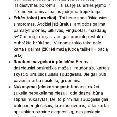
išsidėstymas poromis. Tai susiję su erkės įėjimo ir
išėjimo vietomis arba jos judėjimo trajektorija.
Erkės takai (urveliai):
Tai bene specifiškiausias
simptomas. Atidžiai įsižiūrėjus, ant odos galima
pamatyti plonas, pilkšvas, vingiuotas, maždaug
5–10 mm ilgio linijas. Jos gali priminti pieštuku
nubrėžtą brūkšnelį. Viename tokio tako gale
kartais galima įžiūrėti mažą juodą taškelį – pačią
erkę.
Raudoni mazgeliai ir pūslelės:
Bėrimas
dažniausiai pasireiškia mažais, raudonais, kartais
skysčio prisipildžiusiais spuogeliais. Jie gali būti
pavieniai arba susitelkę grupėmis.
Nukasymai (ekskoriacijos):
Kadangi niežai
sukelia nepakeliamą niežulį, oda dažnai būna
stipriai nukasytas. Dėl to pirminiai spuogeliai gali
būti padengti šašais, kraujosruvomis, o tai kartais
apsunkina pirminę diagnostiką, nes paslepia