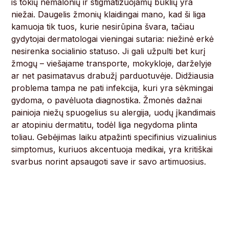
iš tokių nemalonių ir stigmatizuojamų būklių yra
niežai. Daugelis žmonių klaidingai mano, kad ši liga
kamuoja tik tuos, kurie nesirūpina švara, tačiau
gydytojai dermatologai vieningai sutaria: niežinė erkė
nesirenka socialinio statuso. Ji gali užpulti bet kurį
žmogų – viešajame transporte, mokykloje, darželyje
ar net pasimatavus drabužį parduotuvėje. Didžiausia
problema tampa ne pati infekcija, kuri yra sėkmingai
gydoma, o pavėluota diagnostika. Žmonės dažnai
painioja niežų spuogelius su alergija, uodų įkandimais
ar atopiniu dermatitu, todėl liga negydoma plinta
toliau. Gebėjimas laiku atpažinti specifinius vizualinius
simptomus, kuriuos akcentuoja medikai, yra kritiškai
svarbus norint apsaugoti save ir savo artimuosius.