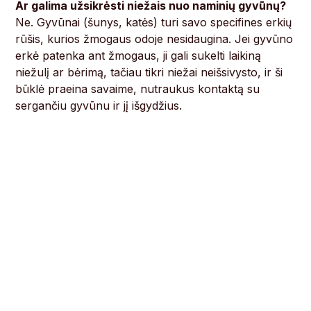
Ar galima užsikrėsti niežais nuo naminių gyvūnų?
Ne. Gyvūnai (šunys, katės) turi savo specifines erkių
rūšis, kurios žmogaus odoje nesidaugina. Jei gyvūno
erkė patenka ant žmogaus, ji gali sukelti laikiną
niežulį ar bėrimą, tačiau tikri niežai neišsivysto, ir ši
būklė praeina savaime, nutraukus kontaktą su
sergančiu gyvūnu ir jį išgydžius.