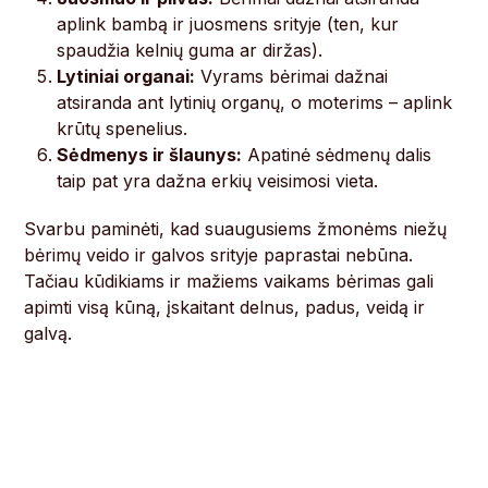
aplink bambą ir juosmens srityje (ten, kur
spaudžia kelnių guma ar diržas).
Lytiniai organai:
Vyrams bėrimai dažnai
atsiranda ant lytinių organų, o moterims – aplink
krūtų spenelius.
Sėdmenys ir šlaunys:
Apatinė sėdmenų dalis
taip pat yra dažna erkių veisimosi vieta.
Svarbu paminėti, kad suaugusiems žmonėms niežų
bėrimų veido ir galvos srityje paprastai nebūna.
Tačiau kūdikiams ir mažiems vaikams bėrimas gali
apimti visą kūną, įskaitant delnus, padus, veidą ir
galvą.