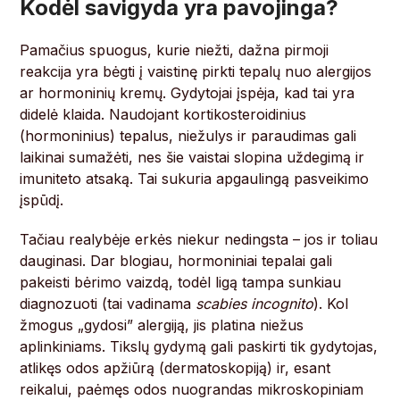
Kodėl savigyda yra pavojinga?
Pamačius spuogus, kurie niežti, dažna pirmoji
reakcija yra bėgti į vaistinę pirkti tepalų nuo alergijos
ar hormoninių kremų. Gydytojai įspėja, kad tai yra
didelė klaida. Naudojant kortikosteroidinius
(hormoninius) tepalus, niežulys ir paraudimas gali
laikinai sumažėti, nes šie vaistai slopina uždegimą ir
imuniteto atsaką. Tai sukuria apgaulingą pasveikimo
įspūdį.
Tačiau realybėje erkės niekur nedingsta – jos ir toliau
dauginasi. Dar blogiau, hormoniniai tepalai gali
pakeisti bėrimo vaizdą, todėl ligą tampa sunkiau
diagnozuoti (tai vadinama
scabies incognito
). Kol
žmogus „gydosi” alergiją, jis platina niežus
aplinkiniams. Tikslų gydymą gali paskirti tik gydytojas,
atlikęs odos apžiūrą (dermatoskopiją) ir, esant
reikalui, paėmęs odos nuograndas mikroskopiniam