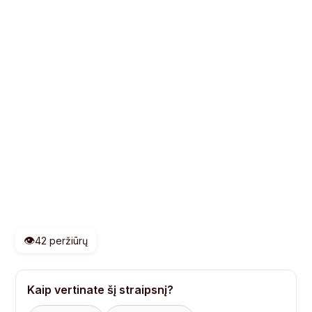
👁️
42 peržiūrų
Kaip vertinate šį straipsnį?