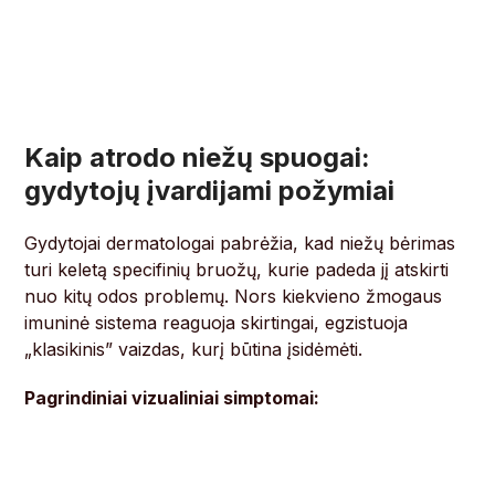
Kaip atrodo niežų spuogai:
gydytojų įvardijami požymiai
Gydytojai dermatologai pabrėžia, kad niežų bėrimas
turi keletą specifinių bruožų, kurie padeda jį atskirti
nuo kitų odos problemų. Nors kiekvieno žmogaus
imuninė sistema reaguoja skirtingai, egzistuoja
„klasikinis” vaizdas, kurį būtina įsidėmėti.
Pagrindiniai vizualiniai simptomai: