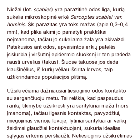
Niežai (lot.
scabies
) yra parazitinė odos liga, kurią
sukelia mikroskopinė erkė
Sarcoptes scabiei var.
hominis
. Šis parazitas yra toks mažas (apie 0,3–0,4
mm), kad plika akimi jo pamatyti praktiškai
neįmanoma, tačiau jo sukeliama žala yra akivaizdi.
Patekusios ant odos, apvaisintos erkių patelės
įsisiurbia į viršutinį epidermio sluoksnį ir ten pradeda
rausti urvelius (takus). Šiuose takuose jos deda
kiaušinėlius, iš kurių vėliau išsirita lervos, taip
užtikrindamos populiacijos plitimą.
Užsikrečiama dažniausiai tiesioginio odos kontakto
su sergančiuoju metu. Tai reiškia, kad paspaudus
ranką tikimybė užsikrėsti yra santykinai maža (nors
įmanoma), tačiau ilgesnis kontaktas, pavyzdžiui,
miegojimas vienoje lovoje, lytiniai santykiai ar vaikų
žaidimai glaudžiai kontaktuojant, sukuria idealias
sąlygas erkėms peršliaužti. Netiesioginis užsikrėtimas