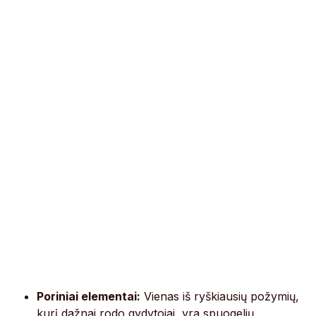
Poriniai elementai:
Vienas iš ryškiausių požymių,
kurį dažnai rodo gydytojai, yra spuogelių