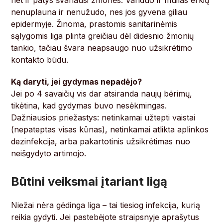
net ir patys švariausi žmonės. Vanduo ir muilas erkių
nenuplauna ir nenužudo, nes jos gyvena giliau
epidermyje. Žinoma, prastomis sanitarinėmis
sąlygomis liga plinta greičiau dėl didesnio žmonių
tankio, tačiau švara neapsaugo nuo užsikrėtimo
kontakto būdu.
Ką daryti, jei gydymas nepadėjo?
Jei po 4 savaičių vis dar atsiranda naujų bėrimų,
tikėtina, kad gydymas buvo nesėkmingas.
Dažniausios priežastys: netinkamai užtepti vaistai
(nepateptas visas kūnas), netinkamai atlikta aplinkos
dezinfekcija, arba pakartotinis užsikrėtimas nuo
neišgydyto artimojo.
Būtini veiksmai įtariant ligą
Niežai nėra gėdinga liga – tai tiesiog infekcija, kurią
reikia gydyti. Jei pastebėjote straipsnyje aprašytus