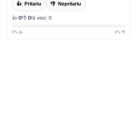
👍
Pritariu
👎
Nepritariu
👍
0
👎
0
Iš viso: 0
0% 👍
0% 👎