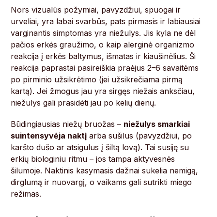
Nors vizualūs požymiai, pavyzdžiui, spuogai ir
urveliai, yra labai svarbūs, pats pirmasis ir labiausiai
varginantis simptomas yra niežulys. Jis kyla ne dėl
pačios erkės graužimo, o kaip alerginė organizmo
reakcija į erkės baltymus, išmatas ir kiaušinėlius. Ši
reakcija paprastai pasireiškia praėjus 2–6 savaitėms
po pirminio užsikrėtimo (jei užsikrečiama pirmą
kartą). Jei žmogus jau yra sirgęs niežais anksčiau,
niežulys gali prasidėti jau po kelių dienų.
Būdingiausias niežų bruožas –
niežulys smarkiai
suintensyvėja naktį
arba sušilus (pavyzdžiui, po
karšto dušo ar atsigulus į šiltą lovą). Tai susiję su
erkių biologiniu ritmu – jos tampa aktyvesnės
šilumoje. Naktinis kasymasis dažnai sukelia nemigą,
dirglumą ir nuovargį, o vaikams gali sutrikti miego
režimas.