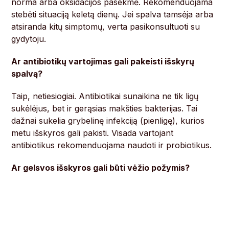
norma arba oksidacijos pasekmė. Rekomenduojama
stebėti situaciją keletą dienų. Jei spalva tamsėja arba
atsiranda kitų simptomų, verta pasikonsultuoti su
gydytoju.
Ar antibiotikų vartojimas gali pakeisti išskyrų
spalvą?
Taip, netiesiogiai. Antibiotikai sunaikina ne tik ligų
sukėlėjus, bet ir gerąsias makšties bakterijas. Tai
dažnai sukelia grybelinę infekciją (pienligę), kurios
metu išskyros gali pakisti. Visada vartojant
antibiotikus rekomenduojama naudoti ir probiotikus.
Ar gelsvos išskyros gali būti vėžio požymis?