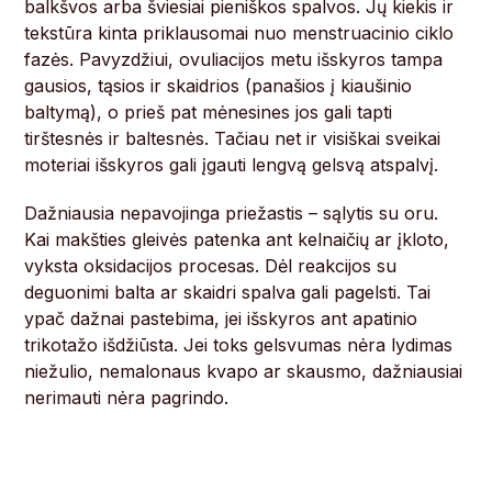
balkšvos arba šviesiai pieniškos spalvos. Jų kiekis ir
tekstūra kinta priklausomai nuo menstruacinio ciklo
fazės. Pavyzdžiui, ovuliacijos metu išskyros tampa
gausios, tąsios ir skaidrios (panašios į kiaušinio
baltymą), o prieš pat mėnesines jos gali tapti
tirštesnės ir baltesnės. Tačiau net ir visiškai sveikai
moteriai išskyros gali įgauti lengvą gelsvą atspalvį.
Dažniausia nepavojinga priežastis – sąlytis su oru.
Kai makšties gleivės patenka ant kelnaičių ar įkloto,
vyksta oksidacijos procesas. Dėl reakcijos su
deguonimi balta ar skaidri spalva gali pagelsti. Tai
ypač dažnai pastebima, jei išskyros ant apatinio
trikotažo išdžiūsta. Jei toks gelsvumas nėra lydimas
niežulio, nemalonaus kvapo ar skausmo, dažniausiai
nerimauti nėra pagrindo.