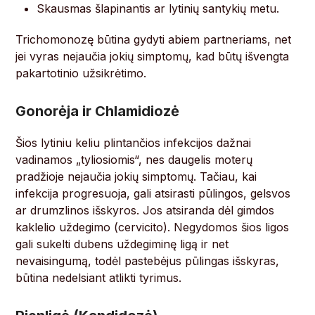
Skausmas šlapinantis ar lytinių santykių metu.
Trichomonozę būtina gydyti abiem partneriams, net
jei vyras nejaučia jokių simptomų, kad būtų išvengta
pakartotinio užsikrėtimo.
Gonorėja ir Chlamidiozė
Šios lytiniu keliu plintančios infekcijos dažnai
vadinamos „tyliosiomis“, nes daugelis moterų
pradžioje nejaučia jokių simptomų. Tačiau, kai
infekcija progresuoja, gali atsirasti pūlingos, gelsvos
ar drumzlinos išskyros. Jos atsiranda dėl gimdos
kaklelio uždegimo (cervicito). Negydomos šios ligos
gali sukelti dubens uždegiminę ligą ir net
nevaisingumą, todėl pastebėjus pūlingas išskyras,
būtina nedelsiant atlikti tyrimus.