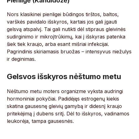
Pienligė (Kandidozė)
Nors klasikinei pienligei būdingos tirštos, baltos,
varškės pavidalo išskyros, kartais jos gali įgauti
gelsvą atspalvį. Tai gali nutikti dėl stipraus gleivinės
sudirginimo ir mikroįtrūkimų, kai į išskyras patenka
šiek tiek kraujo, arba esant mišriai infekcijai.
Pagrindinis skiriamasis bruožas – intensyvus niežulys
ir deginimas.
Gelsvos išskyros nėštumo metu
Nėštumo metu moters organizme vyksta audringi
hormoniniai pokyčiai. Padidėjęs estrogenų kiekis
skatina gausesnę gleivių gamybą ir didesnį kraujo
pritekėjimą į dubens sritį. Dėl to išskyros, vadinamos
leukorėja, tampa gausesnės.