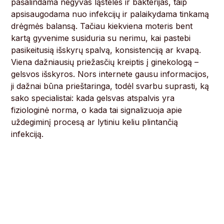
pašalindama negyvas ląsteles ir bakterijas, taip
apsisaugodama nuo infekcijų ir palaikydama tinkamą
drėgmės balansą. Tačiau kiekviena moteris bent
kartą gyvenime susiduria su nerimu, kai pastebi
pasikeitusią išskyrų spalvą, konsistenciją ar kvapą.
Viena dažniausių priežasčių kreiptis į ginekologą –
gelsvos išskyros. Nors internete gausu informacijos,
ji dažnai būna prieštaringa, todėl svarbu suprasti, ką
sako specialistai: kada gelsvas atspalvis yra
fiziologinė norma, o kada tai signalizuoja apie
uždegiminį procesą ar lytiniu keliu plintančią
infekciją.