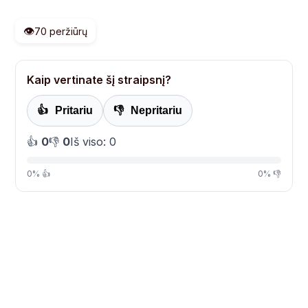
👁️
70 peržiūrų
Kaip vertinate šį straipsnį?
👍
Pritariu
👎
Nepritariu
👍
0
👎
0
Iš viso: 0
0% 👍
0% 👎