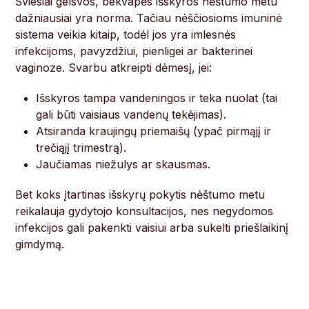
Šviesiai gelsvos, bekvapės išskyros nėštumo metu
dažniausiai yra norma. Tačiau nėščiosioms imuninė
sistema veikia kitaip, todėl jos yra imlesnės
infekcijoms, pavyzdžiui, pienligei ar bakterinei
vaginoze. Svarbu atkreipti dėmesį, jei:
Išskyros tampa vandeningos ir teka nuolat (tai
gali būti vaisiaus vandenų tekėjimas).
Atsiranda kraujingų priemaišų (ypač pirmąjį ir
trečiąjį trimestrą).
Jaučiamas niežulys ar skausmas.
Bet koks įtartinas išskyrų pokytis nėštumo metu
reikalauja gydytojo konsultacijos, nes negydomos
infekcijos gali pakenkti vaisiui arba sukelti priešlaikinį
gimdymą.