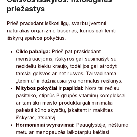
priežastys
Prieš pradedant ieškoti ligų, svarbu įvertinti
natūralias organizmo būsenas, kurios gali lemti
išskyrų spalvos pokyčius.
Ciklo pabaiga:
Prieš pat prasidedant
menstruacijoms, išskyros gali susimaišyti su
nedideliu kiekiu kraujo, todėl jos gali atrodyti
tamsiai gelsvos ar net rusvos. Tai vadinama
„tepimu“ ir dažniausiai yra normalus reiškinys.
Mitybos pokyčiai ir papildai:
Nors tai rečiau
pasitaiko, stiprūs B grupės vitaminų kompleksai
ar tam tikri maisto produktai gali minimaliai
pakeisti kūno skysčių, įskaitant ir makšties
išskyras, atspalvį.
Hormoniniai svyravimai:
Paauglystėje, nėštumo
metu ar menopauzės laikotarpiu keičiasi