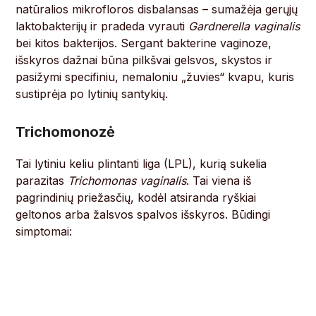
natūralios mikrofloros disbalansas – sumažėja gerųjų
laktobakterijų ir pradeda vyrauti
Gardnerella vaginalis
bei kitos bakterijos. Sergant bakterine vaginoze,
išskyros dažnai būna pilkšvai gelsvos, skystos ir
pasižymi specifiniu, nemaloniu „žuvies“ kvapu, kuris
sustiprėja po lytinių santykių.
Trichomonozė
Tai lytiniu keliu plintanti liga (LPL), kurią sukelia
parazitas
Trichomonas vaginalis
. Tai viena iš
pagrindinių priežasčių, kodėl atsiranda ryškiai
geltonos arba žalsvos spalvos išskyros. Būdingi
simptomai: