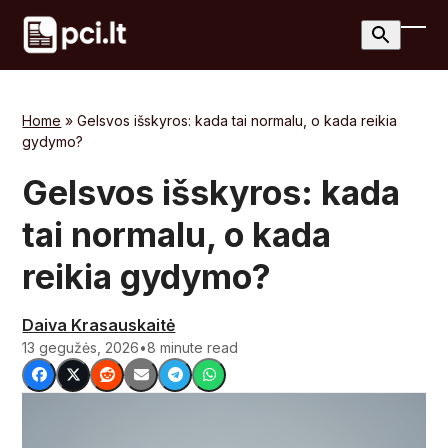
Skip
to
Ope
Clos
content
mobi
mobi
men
men
Home
»
Gelsvos išskyros: kada tai normalu, o kada reikia
gydymo?
Gelsvos išskyros: kada
tai normalu, o kada
reikia gydymo?
Daiva Krasauskaitė
13 gegužės, 2026
•
8 minute read