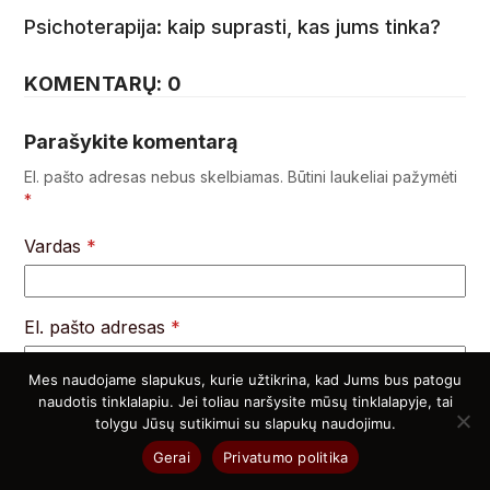
Psichoterapija: kaip suprasti, kas jums tinka?
KOMENTARŲ: 0
Parašykite komentarą
El. pašto adresas nebus skelbiamas.
Būtini laukeliai pažymėti
*
Vardas
*
El. pašto adresas
*
Mes naudojame slapukus, kurie užtikrina, kad Jums bus patogu
naudotis tinklalapiu. Jei toliau naršysite mūsų tinklalapyje, tai
Interneto puslapis
tolygu Jūsų sutikimui su slapukų naudojimu.
Gerai
Privatumo politika