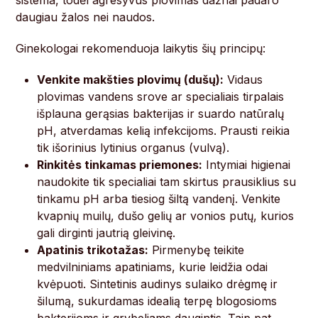
sistema, todėl agresyvus plovimas dažnai padaro
daugiau žalos nei naudos.
Ginekologai rekomenduoja laikytis šių principų:
Venkite makšties plovimų (dušų):
Vidaus
plovimas vandens srove ar specialiais tirpalais
išplauna gerąsias bakterijas ir suardo natūralų
pH, atverdamas kelią infekcijoms. Prausti reikia
tik išorinius lytinius organus (vulvą).
Rinkitės tinkamas priemones:
Intymiai higienai
naudokite tik specialiai tam skirtus prausiklius su
tinkamu pH arba tiesiog šiltą vandenį. Venkite
kvapnių muilų, dušo gelių ar vonios putų, kurios
gali dirginti jautrią gleivinę.
Apatinis trikotažas:
Pirmenybę teikite
medvilniniams apatiniams, kurie leidžia odai
kvėpuoti. Sintetinis audinys sulaiko drėgmę ir
šilumą, sukurdamas idealią terpę blogosioms