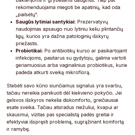
bakterijoms ir grybeliams daugintis. Taip pat
rekomenduojama miegoti be apatinių, kad oda
„pailsėtų“.
Saugūs lytiniai santykiai:
Prezervatyvų
naudojimas apsaugo nuo lytiniu keliu plintančių
ligų, kurios yra dažna patologinių išskyrų
priežastis.
Probiotikai:
Po antibiotikų kurso ar pasikartojant
infekcijoms, pasitarus su gydytoju, galima vartoti
geriamuosius arba vaginalinius probiotikus, kurie
padeda atkurti sveiką mikroflorą.
Stebėti savo kūno siunčiamus signalus yra svarbu,
tačiau nereikia panikuoti dėl kiekvieno pokyčio. Jei
gelsvos išskyros nekelia diskomforto, greičiausiai
esate sveika. Tačiau atsiradus niežuliui, kvapui ar
skausmui, vizitas pas specialistą padės greitai ir
efektyviai išspręsti problemą, sugrąžinant komfortą
ir ramybę.