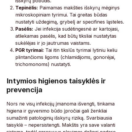
išskyrų pobūdis.
Tepinėlis:
Paimamas makšties išskyrų mėginys
mikroskopiniam tyrimui. Tai greitas būdas
nustatyti uždegimą, grybelį ar specifines ląsteles.
Pasėlis:
Jei infekcija sudėtingesnė ar kartojasi,
atliekamas pasėlis, kad būtų tiksliai nustatytas
sukėlėjas ir jo jautrumas vaistams.
PGR tyrimai:
Tai itin tikslūs tyrimai lytiniu keliu
plintančioms ligoms (chlamidijoms, gonorėjai,
trichomonoms) nustatyti.
Intymios higienos taisyklės ir
prevencija
Nors ne visų infekcijų įmanoma išvengti, tinkama
higiena ir gyvenimo būdo įpročiai gali ženkliai
sumažinti patologinių išskyrų riziką. Svarbiausia
taisyklė – nepersistengti. Makštis yra save valanti