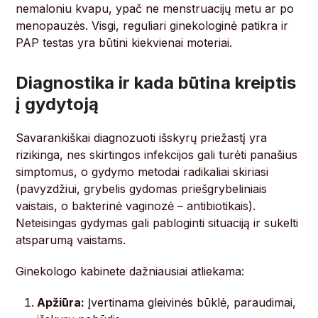
nemaloniu kvapu, ypač ne menstruacijų metu ar po
menopauzės. Visgi, reguliari ginekologinė patikra ir
PAP testas yra būtini kiekvienai moteriai.
Diagnostika ir kada būtina kreiptis
į gydytoją
Savarankiškai diagnozuoti išskyrų priežastį yra
rizikinga, nes skirtingos infekcijos gali turėti panašius
simptomus, o gydymo metodai radikaliai skiriasi
(pavyzdžiui, grybelis gydomas priešgrybeliniais
vaistais, o bakterinė vaginozė – antibiotikais).
Neteisingas gydymas gali pabloginti situaciją ir sukelti
atsparumą vaistams.
Ginekologo kabinete dažniausiai atliekama:
Apžiūra:
Įvertinama gleivinės būklė, paraudimai,