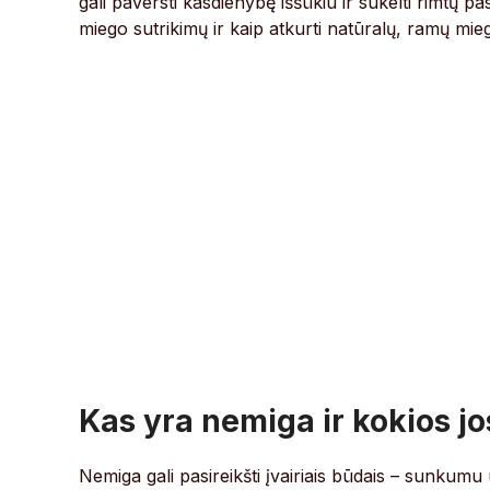
gali paversti kasdienybę iššūkiu ir sukelti rimtų pa
miego sutrikimų ir kaip atkurti natūralų, ramų mie
Kas yra nemiga ir kokios jo
Nemiga gali pasireikšti įvairiais būdais – sunkum