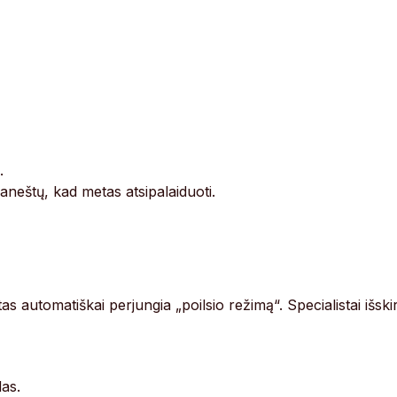
.
raneštų, kad metas atsipalaiduoti.
as automatiškai perjungia „poilsio režimą“. Specialistai išskir
as.