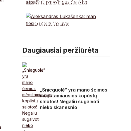
ti
Laimo ligos simptomai:
kaip atpažinti
pavojingus ženklus
Aleksandras
Lukašenka: man
tiesiog gaila Lietuvių
Daugiausiai peržiūrėta
„Snieguolė” yra mano šeimos
mėgstamiausios kopūstų
salotos! Negaliu sugalvoti
nieko skanesnio
a