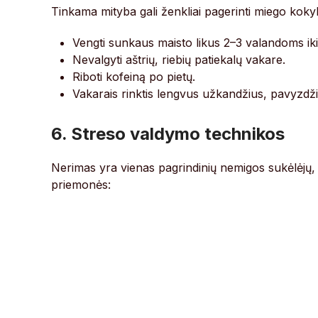
Tinkama mityba gali ženkliai pagerinti miego kokyb
Vengti sunkaus maisto likus 2–3 valandoms ik
Nevalgyti aštrių, riebių patiekalų vakare.
Riboti kofeiną po pietų.
Vakarais rinktis lengvus užkandžius, pavyzdži
6. Streso valdymo technikos
Nerimas yra vienas pagrindinių nemigos sukėlėjų, 
priemonės: