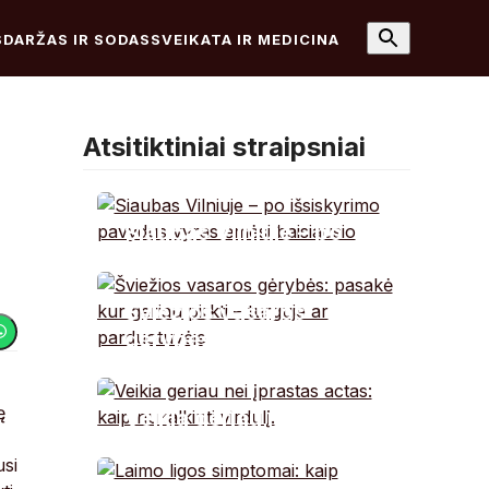
S
DARŽAS IR SODAS
SVEIKATA IR MEDICINA
Atsitiktiniai straipsniai
Siaubas Vilniuje – po
išsiskyrimo pavydus
vyras ėmėsi baisiausio
Šviežios vasaros
gėrybės: pasakė kur
geriau pirkti – turguje
ar parduotuvėje
ę
Veikia geriau nei
įprastas actas: kaip
usi
nukalkinti virdulį.