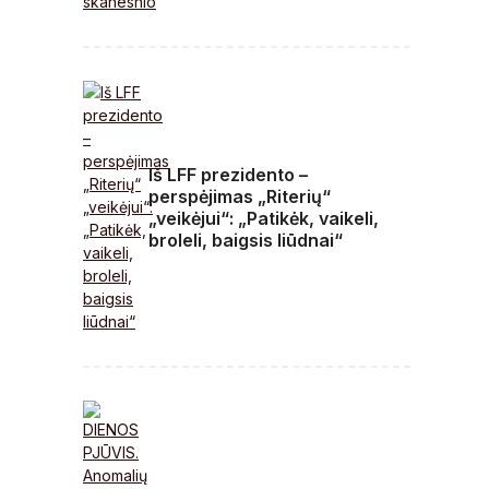
Iš LFF prezidento –
perspėjimas „Riterių“
„veikėjui“: „Patikėk, vaikeli,
broleli, baigsis liūdnai“