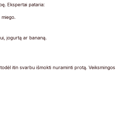
ę. Ekspertai pataria:
i miego.
ui, jogurtą ar bananą.
todėl itin svarbu išmokti nuraminti protą. Veiksmingos