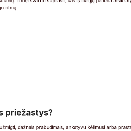
sekmių. Todėl svarbu suprasti, kas iš tikrųjų padeda atsikraty
go ritmą.
s priežastys?
u užmigti, dažnais prabudimais, ankstyvu kėlimusi arba prast