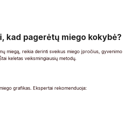
i, kad pagerėtų miego kokybė?
ramų miegą, reikia derinti sveikus miego įpročius, gyvenimo
Štai keletas veiksmingiausių metodų.
 miego grafikas. Ekspertai rekomenduoja: