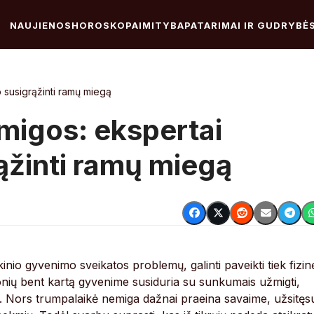
NAUJIENOS
HOROSKOPAI
MITYBA
PATARIMAI IR GUDRYBĖ
 susigrąžinti ramų miegą
migos: ekspertai
rąžinti ramų miegą
inio gyvenimo sveikatos problemų, galinti paveikti tiek fizin
onių bent kartą gyvenime susiduria su sunkumais užmigti,
. Nors trumpalaikė nemiga dažnai praeina savaime, užsitęs