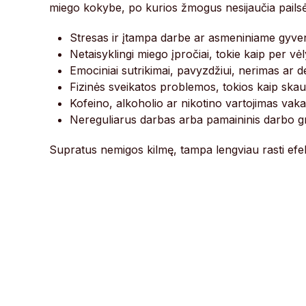
miego kokybe, po kurios žmogus nesijaučia pailsėję
Stresas ir įtampa darbe ar asmeniniame gyve
Netaisyklingi miego įpročiai, tokie kaip per v
Emociniai sutrikimai, pavyzdžiui, nerimas ar de
Fizinės sveikatos problemos, tokios kaip ska
Kofeino, alkoholio ar nikotino vartojimas vaka
Nereguliarus darbas arba pamaininis darbo gr
Supratus nemigos kilmę, tampa lengviau rasti efekt