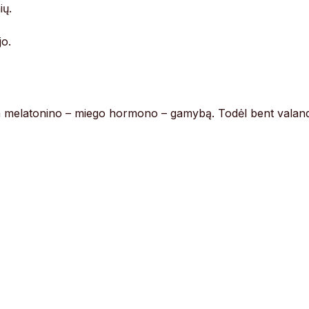
ių.
jo.
ina melatonino – miego hormono – gamybą. Todėl bent valan