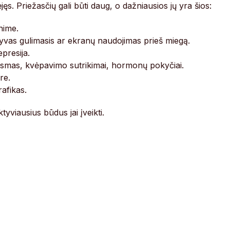
s. Priežasčių gali būti daug, o dažniausios jų yra šios:
nime.
ėlyvas gulimasis ar ekranų naudojimas prieš miegą.
presija.
usmas, kvėpavimo sutrikimai, hormonų pokyčiai.
re.
afikas.
yviausius būdus jai įveikti.