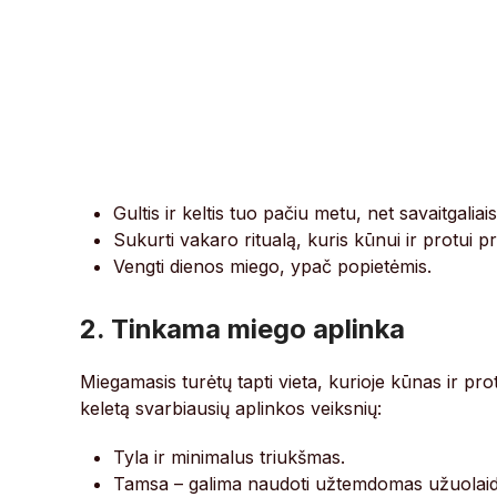
Gultis ir keltis tuo pačiu metu, net savaitgaliais
Sukurti vakaro ritualą, kuris kūnui ir protui p
Vengti dienos miego, ypač popietėmis.
2. Tinkama miego aplinka
Miegamasis turėtų tapti vieta, kurioje kūnas ir prot
keletą svarbiausių aplinkos veiksnių:
Tyla ir minimalus triukšmas.
Tamsa – galima naudoti užtemdomas užuolaid