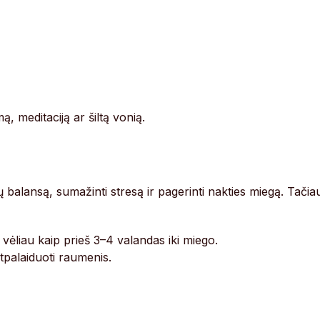
ą, meditaciją ar šiltą vonią.
balansą, sumažinti stresą ir pagerinti nakties miegą. Tačia
 vėliau kaip prieš 3–4 valandas iki miego.
tpalaiduoti raumenis.