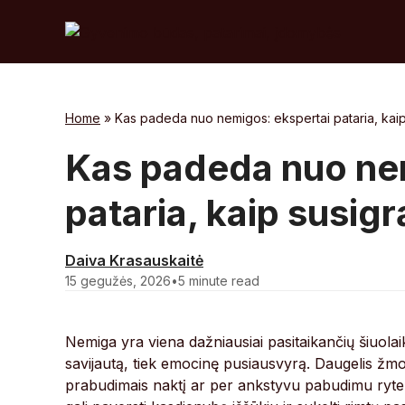
Skip
to
content
Home
»
Kas padeda nuo nemigos: ekspertai pataria, kaip
Kas padeda nuo ne
pataria, kaip susig
Daiva Krasauskaitė
15 gegužės, 2026
•
5 minute read
Nemiga yra viena dažniausiai pasitaikančių šiuolaik
savijautą, tiek emocinę pusiausvyrą. Daugelis žm
prabudimais naktį ar per ankstyvu pabudimu ryte