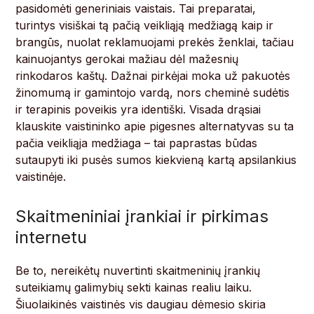
pasidomėti generiniais vaistais. Tai preparatai,
turintys visiškai tą pačią veikliąją medžiagą kaip ir
brangūs, nuolat reklamuojami prekės ženklai, tačiau
kainuojantys gerokai mažiau dėl mažesnių
rinkodaros kaštų. Dažnai pirkėjai moka už pakuotės
žinomumą ir gamintojo vardą, nors cheminė sudėtis
ir terapinis poveikis yra identiški. Visada drąsiai
klauskite vaistininko apie pigesnes alternatyvas su ta
pačia veikliąja medžiaga – tai paprastas būdas
sutaupyti iki pusės sumos kiekvieną kartą apsilankius
vaistinėje.
Skaitmeniniai įrankiai ir pirkimas
internetu
Be to, nereikėtų nuvertinti skaitmeninių įrankių
suteikiamų galimybių sekti kainas realiu laiku.
Šiuolaikinės vaistinės vis daugiau dėmesio skiria