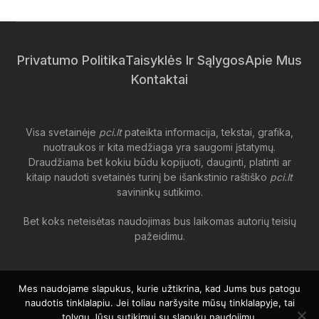
Privatumo Politika
Taisyklės Ir Sąlygos
Apie Mus
Kontaktai
Visa svetainėje
pci.lt
pateikta informacija, tekstai, grafika,
nuotraukos ir kita medžiaga yra saugomi įstatymų.
Draudžiama bet kokiu būdu kopijuoti, dauginti, platinti ar
kitaip naudoti svetainės turinį be išankstinio raštiško
pci.lt
savininkų sutikimo.
Bet koks neteisėtas naudojimas bus laikomas autorių teisių
pažeidimu.
Pci.lt © 2026 – Visos teisės saugomos
Mes naudojame slapukus, kurie užtikrina, kad Jums bus patogu
Įdomūs straipsniai
|
Naujienos ir straipsniai |
Naujienų portalas
naudotis tinklalapiu. Jei toliau naršysite mūsų tinklalapyje, tai
|
tolygu Jūsų sutikimui su slapukų naudojimu.