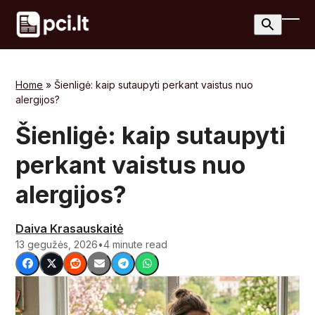
Skip
to
Ope
Clos
content
mobi
mobi
men
men
Home
»
Šienligė: kaip sutaupyti perkant vaistus nuo
alergijos?
Šienligė: kaip sutaupyti
perkant vaistus nuo
alergijos?
Daiva Krasauskaitė
13 gegužės, 2026
•
4 minute read