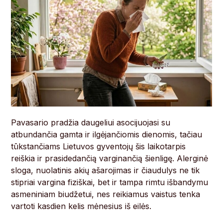
Pavasario pradžia daugeliui asocijuojasi su
atbundančia gamta ir ilgėjančiomis dienomis, tačiau
tūkstančiams Lietuvos gyventojų šis laikotarpis
reiškia ir prasidedančią varginančią šienligę. Alerginė
sloga, nuolatinis akių ašarojimas ir čiaudulys ne tik
stipriai vargina fiziškai, bet ir tampa rimtu išbandymu
asmeniniam biudžetui, nes reikiamus vaistus tenka
vartoti kasdien kelis mėnesius iš eilės.