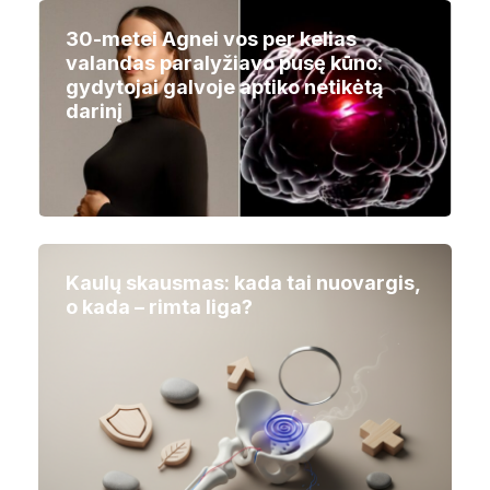
30-metei Agnei vos per kelias
valandas paralyžiavo pusę kūno:
gydytojai galvoje aptiko netikėtą
darinį
Kaulų skausmas: kada tai nuovargis,
o kada – rimta liga?