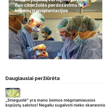
nuo ciberžolės perdozavimo iki
kepenų transplantacijos
Daugiausiai peržiūrėta
„Snieguolė” yra mano šeimos mėgstamiausios
kopūstų salotos! Negaliu sugalvoti nieko skanesnio