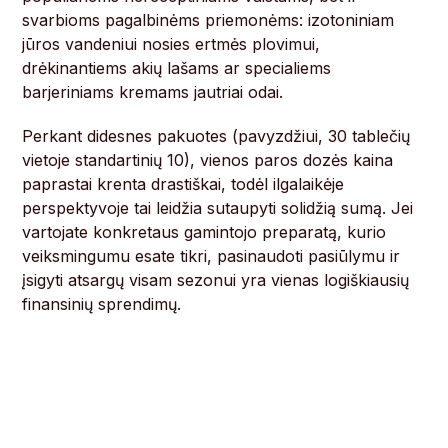
svarbioms pagalbinėms priemonėms: izotoniniam
jūros vandeniui nosies ertmės plovimui,
drėkinantiems akių lašams ar specialiems
barjeriniams kremams jautriai odai.
Perkant didesnes pakuotes (pavyzdžiui, 30 tablečių
vietoje standartinių 10), vienos paros dozės kaina
paprastai krenta drastiškai, todėl ilgalaikėje
perspektyvoje tai leidžia sutaupyti solidžią sumą. Jei
vartojate konkretaus gamintojo preparatą, kurio
veiksmingumu esate tikri, pasinaudoti pasiūlymu ir
įsigyti atsargų visam sezonui yra vienas logiškiausių
finansinių sprendimų.