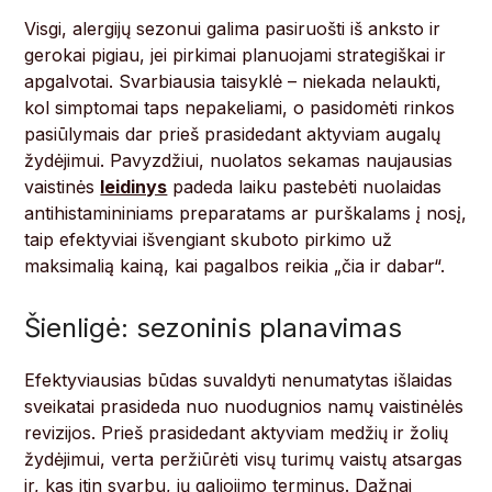
Visgi, alergijų sezonui galima pasiruošti iš anksto ir
gerokai pigiau, jei pirkimai planuojami strategiškai ir
apgalvotai. Svarbiausia taisyklė – niekada nelaukti,
kol simptomai taps nepakeliami, o pasidomėti rinkos
pasiūlymais dar prieš prasidedant aktyviam augalų
žydėjimui. Pavyzdžiui, nuolatos sekamas naujausias
vaistinės
leidinys
padeda laiku pastebėti nuolaidas
antihistamininiams preparatams ar purškalams į nosį,
taip efektyviai išvengiant skuboto pirkimo už
maksimalią kainą, kai pagalbos reikia „čia ir dabar“.
Šienligė: sezoninis planavimas
Efektyviausias būdas suvaldyti nenumatytas išlaidas
sveikatai prasideda nuo nuodugnios namų vaistinėlės
revizijos. Prieš prasidedant aktyviam medžių ir žolių
žydėjimui, verta peržiūrėti visų turimų vaistų atsargas
ir, kas itin svarbu, jų galiojimo terminus. Dažnai