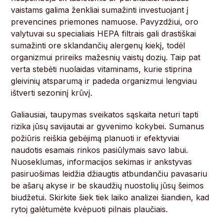
vaistams galima ženkliai sumažinti investuojant į
prevencines priemones namuose. Pavyzdžiui, oro
valytuvai su specialiais HEPA filtrais gali drastiškai
sumažinti ore sklandančių alergenų kiekį, todėl
organizmui prireiks mažesnių vaistų dozių. Taip pat
verta stebėti nuolaidas vitaminams, kurie stiprina
gleivinių atsparumą ir padeda organizmui lengviau
ištverti sezoninį krūvį.
Galiausiai, taupymas sveikatos sąskaita neturi tapti
rizika jūsų savijautai ar gyvenimo kokybei. Sumanus
požiūris reiškia gebėjimą planuoti ir efektyviai
naudotis esamais rinkos pasiūlymais savo labui.
Nuoseklumas, informacijos sekimas ir ankstyvas
pasiruošimas leidžia džiaugtis atbundančiu pavasariu
be ašarų akyse ir be skaudžių nuostolių jūsų šeimos
biudžetui. Skirkite šiek tiek laiko analizei šiandien, kad
rytoj galėtumėte kvėpuoti pilnais plaučiais.