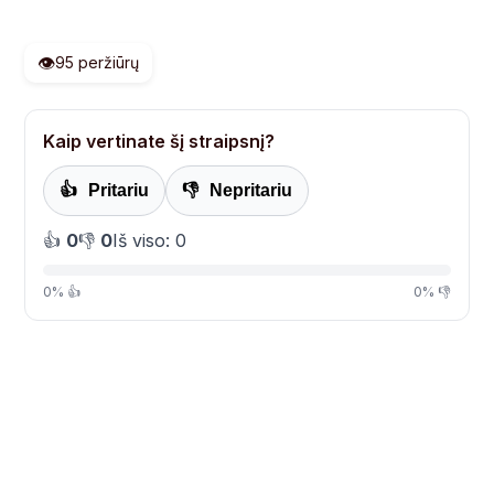
👁️
95 peržiūrų
Kaip vertinate šį straipsnį?
👍
Pritariu
👎
Nepritariu
👍
0
👎
0
Iš viso: 0
0% 👍
0% 👎