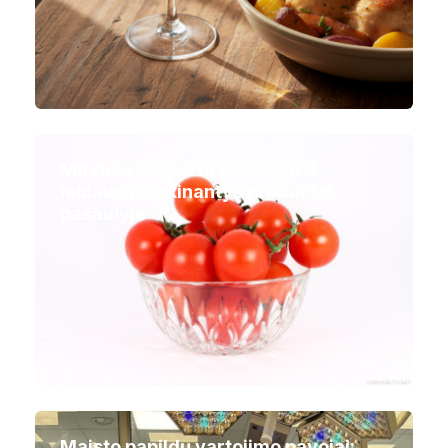
Mitybos ekspertų paskelbti 9
labiausiai tukinantys produktai
pasaulyje
Maisto papildų vartojimo pavojai: