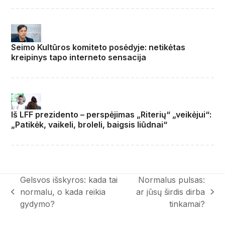
Seimo Kultūros komiteto posėdyje: netikėtas
kreipinys tapo interneto sensacija
Iš LFF prezidento – perspėjimas „Riterių“ „veikėjui“:
„Patikėk, vaikeli, broleli, baigsis liūdnai“
Gelsvos išskyros: kada tai
Normalus pulsas:
normalu, o kada reikia
ar jūsų širdis dirba
previous
next
gydymo?
tinkamai?
post:
post: