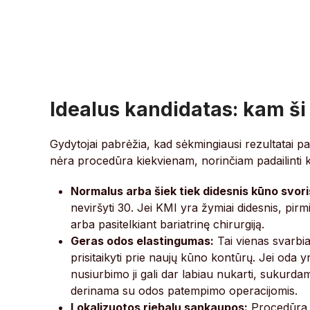
Idealus kandidatas: kam ši
Gydytojai pabrėžia, kad sėkmingiausi rezultatai pasi
nėra procedūra kiekvienam, norinčiam padailinti k
Normalus arba šiek tiek didesnis kūno svori
neviršyti 30. Jei KMI yra žymiai didesnis, pi
arba pasitelkiant bariatrinę chirurgiją.
Geras odos elastingumas:
Tai vienas svarbiau
prisitaikyti prie naujų kūno kontūrų. Jei oda y
nusiurbimo ji gali dar labiau nukarti, sukurdam
derinama su odos patempimo operacijomis.
Lokalizuotos riebalų sankaupos:
Procedūra g