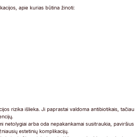
acijos, apie kurias būtina žinoti:
jos rizika išlieka. Ji paprastai valdoma antibiotikais, tačiau
encijų.
mi netolygiai arba oda nepakankamai susitraukia, paviršius
niausių estetinių komplikacijų.