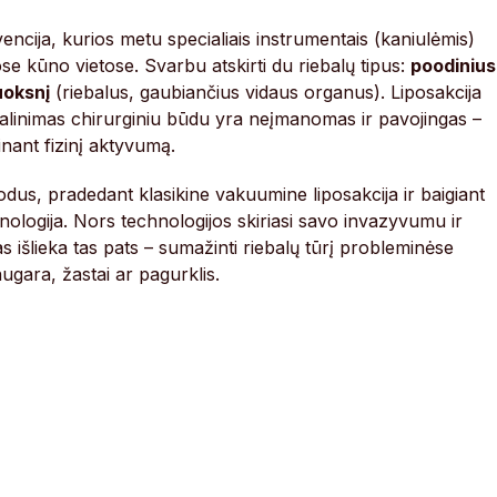
encija, kurios metu specialiais instrumentais (kaniulėmis)
ose kūno vietose. Svarbu atskirti du riebalų tipus:
poodinius
uoksnį
(riebalus, gaubiančius vidaus organus). Liposakcija
pašalinimas chirurginiu būdu yra neįmanomas ir pavojingas –
inant fizinį aktyvumą.
odus, pradedant klasikine vakuumine liposakcija ir baigiant
nologija. Nors technologijos skiriasi savo invazyvumu ir
as išlieka tas pats – sumažinti riebalų tūrį probleminėse
ugara, žastai ar pagurklis.