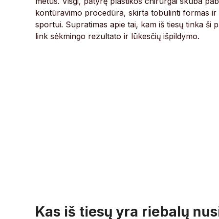
metus. Visgi, patyrę plastikos chirurgai skuba pab
kontūravimo procedūra, skirta tobulinti formas ir
sportui. Supratimas apie tai, kam iš tiesų tinka ši p
link sėkmingo rezultato ir lūkesčių išpildymo.
Kas iš tiesų yra riebalų nu