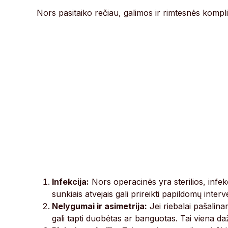
Nors pasitaiko rečiau, galimos ir rimtesnės komplik
Infekcija:
Nors operacinės yra sterilios, infekci
sunkiais atvejais gali prireikti papildomų interv
Nelygumai ir asimetrija:
Jei riebalai pašalina
gali tapti duobėtas ar banguotas. Tai viena daž