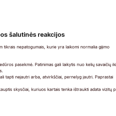
os šalutinės reakcijos
am tikrais nepatogumais, kurie yra laikomi normalia gijimo
ūros pasekmė. Patinimas gali laikytis nuo kelių savaičių ik
s.
 tapti nejautri arba, atvirkščiai, pernelyg jautri. Paprastai
auptis skysčiai, kuriuos kartais tenka ištraukti adata vizitų 