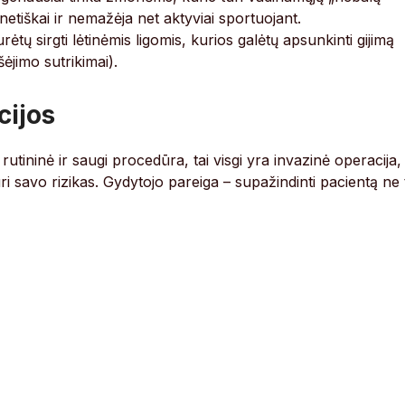
enetiškai ir nemažėja net aktyviai sportuojant.
ėtų sirgti lėtinėmis ligomis, kurios galėtų apsunkinti gijimą
ėjimo sutrikimai).
cijos
utininė ir saugi procedūra, tai visgi yra invazinė operacija,
turi savo rizikas. Gydytojo pareiga – supažindinti pacientą ne 