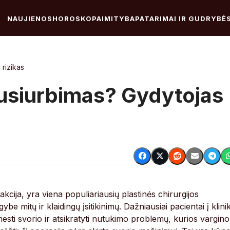
NAUJIENOS
HOROSKOPAI
MITYBA
PATARIMAI IR GUDRYBĖ
 rizikas
nusiurbimas? Gydytojas
kcija, yra viena populiariausių plastinės chirurgijos
be mitų ir klaidingų įsitikinimų. Dažniausiai pacientai į klini
mesti svorio ir atsikratyti nutukimo problemų, kurios vargino