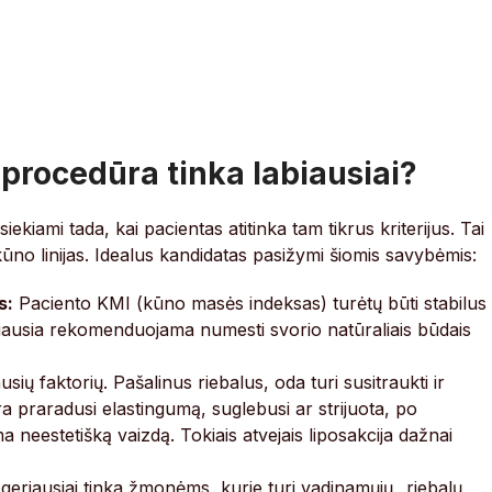
 procedūra tinka labiausiai?
ekiami tada, kai pacientas atitinka tam tikrus kriterijus. Tai
ūno linijas. Idealus kandidatas pasižymi šiomis savybėmis:
s:
Paciento KMI (kūno masės indeksas) turėtų būti stabilus 
rmiausia rekomenduojama numesti svorio natūraliais būdais
sių faktorių. Pašalinus riebalus, oda turi susitraukti ir
ra praradusi elastingumą, suglebusi ar strijuota, po
a neestetišką vaizdą. Tokiais atvejais liposakcija dažnai
eriausiai tinka žmonėms, kurie turi vadinamųjų „riebalų