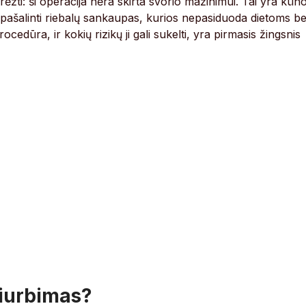
rėžti: ši operacija nėra skirta svorio mažinimui. Tai yra kūn
 pašalinti riebalų sankaupas, kurios nepasiduoda dietoms be
rocedūra, ir kokių rizikų ji gali sukelti, yra pirmasis žingsnis
siurbimas?