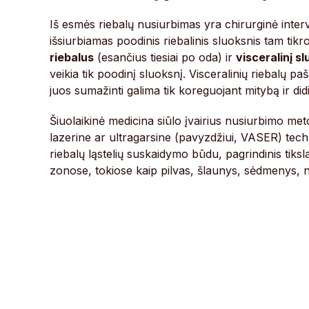
Iš esmės riebalų nusiurbimas yra chirurginė interv
išsiurbiamas poodinis riebalinis sluoksnis tam tikr
riebalus
(esančius tiesiai po oda) ir
visceralinį sl
veikia tik poodinį sluoksnį. Visceralinių riebalų 
juos sumažinti galima tik koreguojant mitybą ir did
Šiuolaikinė medicina siūlo įvairius nusiurbimo met
lazerine ar ultragarsine (pavyzdžiui, VASER) tech
riebalų ląstelių suskaidymo būdu, pagrindinis tiksl
zonose, tokiose kaip pilvas, šlaunys, sėdmenys, n