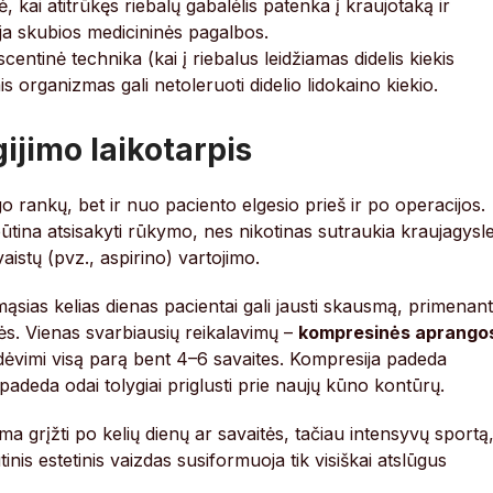
, kai atitrūkęs riebalų gabalėlis patenka į kraujotaką ir
uja skubios medicininės pagalbos.
ntinė technika (kai į riebalus leidžiamas didelis kiekis
s organizmas gali netoleruoti didelio lidokaino kiekio.
gijimo laikotarpis
 rankų, bet ir nuo paciento elgesio prieš ir po operacijos.
ūtina atsisakyti rūkymo, nes nikotinas sutraukia kraujagysl
vaistų (pvz., aspirino) vartojimo.
mąsias kelias dienas pacientai gali jausti skausmą, primenant
s. Vienas svarbiausių reikalavimų –
kompresinės aprango
i dėvimi visą parą bent 4–6 savaites. Kompresija padeda
padeda odai tolygiai priglusti prie naujų kūno kontūrų.
lima grįžti po kelių dienų ar savaitės, tačiau intensyvų sportą
tinis estetinis vaizdas susiformuoja tik visiškai atslūgus