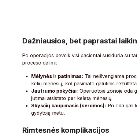
Dažniausios, bet paprastai laikin
Po operacijos beveik visi pacientai susiduria su t
proceso dalimi:
Mėlynės ir patinimas:
Tai neišvengiama proced
kelių mėnesių, kol pasimato galutinis rezultata
Jautrumo pokyčiai:
Operuotoje zonoje oda gali
jutimai atsistato per keletą mėnesių.
Skysčių kaupimasis (seromos):
Po oda gali k
gydytoją metu.
Rimtesnės komplikacijos