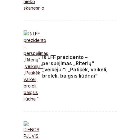
Iš LFF prezidento –
perspėjimas „Riterių“
„veikėjui“: „Patikėk, vaikeli,
broleli, baigsis liūdnai“