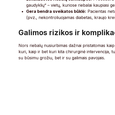
gaudyklių“ – vietų, kuriose riebalai kaupiasi g
Gera bendra sveikatos būklė:
Pacientas netur
(pvz., nekontroliuojamas diabetas, kraujo kreš
Galimos rizikos ir komplika
Nors riebalų nusiurbimas dažnai pristatomas kaip r
kuri, kaip ir bet kuri kita chirurginė intervencija, 
su būsimu grožiu, bet ir su galimais pavojais.