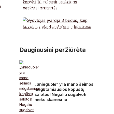
o
Žvaigždės atveria
i
seifą: šie trys ženklai
iki mėnesio pabaigos
netikėtai praturtės.
Gydytojas įvardija 3
būdus, kaip kovoti su
plaukų slinkimu dėl
streso
Daugiausiai peržiūrėta
„Snieguolė” yra mano šeimos
mėgstamiausios kopūstų
salotos! Negaliu sugalvoti
nieko skanesnio