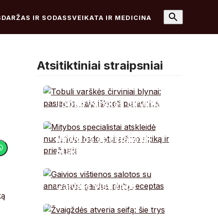
S
DARŽAS IR SODAS
SVEIKATA IR MEDICINA
Atsitiktiniai straipsniai
Tobuli varškės čirviniai
blynai: paslaptis, kaip
iškepti puresnius
Mitybos specialistai
atskleidė nuolatinio
bado atsiradimo riziką
ir priežastis
Gaivios vištienos
ką
salotos su ananasais:
gardus pietų receptas