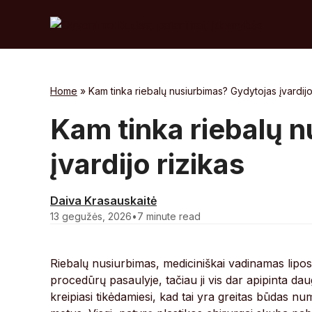
Skip
to
content
Home
»
Kam tinka riebalų nusiurbimas? Gydytojas įvardijo
Kam tinka riebalų 
įvardijo rizikas
Daiva Krasauskaitė
13 gegužės, 2026
•
7 minute read
Riebalų nusiurbimas, mediciniškai vadinamas liposa
procedūrų pasaulyje, tačiau ji vis dar apipinta daugy
kreipiasi tikėdamiesi, kad tai yra greitas būdas nu