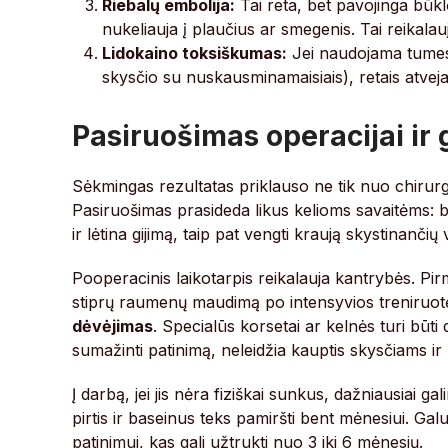
Riebalų embolija:
Tai reta, bet pavojinga būklė
nukeliauja į plaučius ar smegenis. Tai reikala
Lidokaino toksiškumas:
Jei naudojama tumesce
skysčio su nuskausminamaisiais), retais atvejai
Pasiruošimas operacijai ir 
Sėkmingas rezultatas priklauso ne tik nuo chirurgo
Pasiruošimas prasideda likus kelioms savaitėms: b
ir lėtina gijimą, taip pat vengti kraują skystinančių 
Pooperacinis laikotarpis reikalauja kantrybės. Pir
stiprų raumenų maudimą po intensyvios treniruotė
dėvėjimas
. Specialūs korsetai ar kelnės turi būt
sumažinti patinimą, neleidžia kauptis skysčiams ir 
Į darbą, jei jis nėra fiziškai sunkus, dažniausiai ga
pirtis ir baseinus teks pamiršti bent mėnesiui. Galu
patinimui, kas gali užtrukti nuo 3 iki 6 mėnesių.