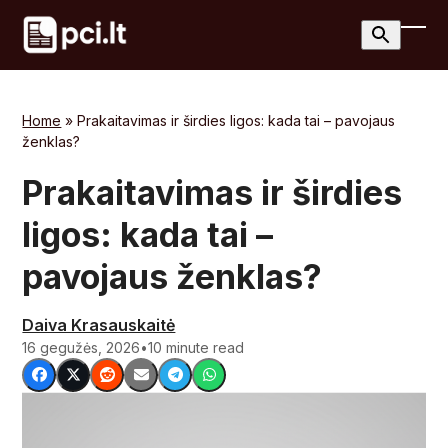
Skip
to
Ope
Clos
content
mobi
mobi
men
men
Home
»
Prakaitavimas ir širdies ligos: kada tai – pavojaus
ženklas?
Prakaitavimas ir širdies
ligos: kada tai –
pavojaus ženklas?
Daiva Krasauskaitė
16 gegužės, 2026
•
10 minute read