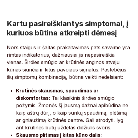
Kartu pasireiškiantys simptomai, į
kuriuos būtina atkreipti dėmesį
Nors staigus ir šaltas prakaitavimas pats savaime yra
rimtas indikatorius, dažniausiai jis nepasireiškia
vienas. Širdies smūgio ar krūtinės anginos atveju
kūnas siunčia ir kitus pavojaus signalus. Pastebėjus
šių simptomų kombinaciją, būtina veikti nedelsiant:
Krūtinės skausmas, spaudimas ar
diskomfortas:
Tai klasikinis širdies smūgio
požymis. Žmonės šį jausmą dažnai apibūdina ne
kaip aštrų dūrį, o kaip sunkų spaudimą, plėšimą
ar gniaužimą krūtinės centre. Gali atrodyti, lyg
ant krūtinės būtų uždėtas didžiulis svoris.
Skausmo plitimas į kitas kūno dalis: