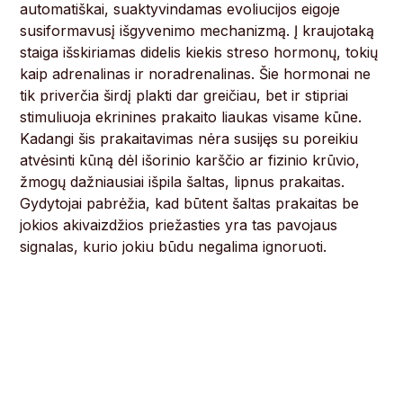
automatiškai, suaktyvindamas evoliucijos eigoje
susiformavusį išgyvenimo mechanizmą. Į kraujotaką
staiga išskiriamas didelis kiekis streso hormonų, tokių
kaip adrenalinas ir noradrenalinas. Šie hormonai ne
tik priverčia širdį plakti dar greičiau, bet ir stipriai
stimuliuoja ekrinines prakaito liaukas visame kūne.
Kadangi šis prakaitavimas nėra susijęs su poreikiu
atvėsinti kūną dėl išorinio karščio ar fizinio krūvio,
žmogų dažniausiai išpila šaltas, lipnus prakaitas.
Gydytojai pabrėžia, kad būtent šaltas prakaitas be
jokios akivaizdžios priežasties yra tas pavojaus
signalas, kurio jokiu būdu negalima ignoruoti.