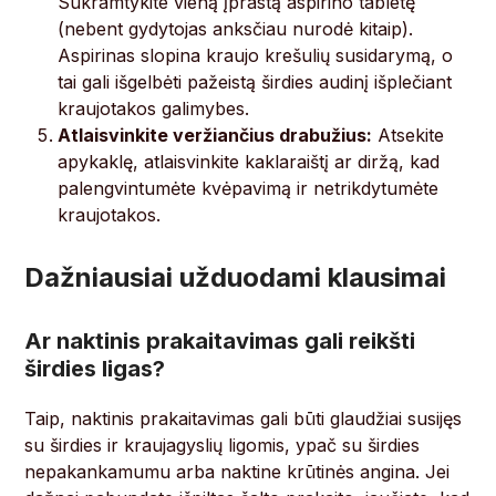
Sukramtykite vieną įprastą aspirino tabletę
(nebent gydytojas anksčiau nurodė kitaip).
Aspirinas slopina kraujo krešulių susidarymą, o
tai gali išgelbėti pažeistą širdies audinį išplečiant
kraujotakos galimybes.
Atlaisvinkite veržiančius drabužius:
Atsekite
apykaklę, atlaisvinkite kaklaraištį ar diržą, kad
palengvintumėte kvėpavimą ir netrikdytumėte
kraujotakos.
Dažniausiai užduodami klausimai
Ar naktinis prakaitavimas gali reikšti
širdies ligas?
Taip, naktinis prakaitavimas gali būti glaudžiai susijęs
su širdies ir kraujagyslių ligomis, ypač su širdies
nepakankamumu arba naktine krūtinės angina. Jei