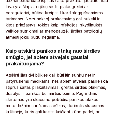
dažnai pabundate išpiltas šalto prakaito, jaučiate, kad
lova yra šlapia, o jūsų širdis plaka greitai ar
nereguliariai, būtina kreiptis į kardiologą išsamiems
tyrimams. Nors naktinį prakaitavimą gali sukelti ir
kitos priežastys, tokios kaip infekcijos, skydliaukės
veiklos sutrikimai ar menopauzė, širdies patologijų
atmesti jokiu būdu negalima.
Kaip atskirti panikos ataką nuo širdies
smūgio, jei abiem atvejais gausiai
prakaituojama?
Atskirti šias dvi būkles gali būti itin sunku net ir
patyrusiems medikams, nes abiem atvejais pasireiškia
stiprus šaltas prakaitavimas, greitas širdies plakimas,
dusulys ir panikos bei mirties baimė. Pagrindinis
skirtumas yra skausmo pobūdis: panikos atakos
metu dažniau jaučiamas aštrus, duriantis skausmas
krūtinėje, kuris gali keistis keičiant kūno padėtį ar