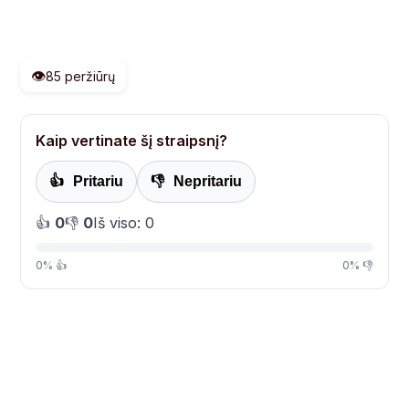
👁️
85 peržiūrų
Kaip vertinate šį straipsnį?
👍
Pritariu
👎
Nepritariu
👍
0
👎
0
Iš viso: 0
0% 👍
0% 👎