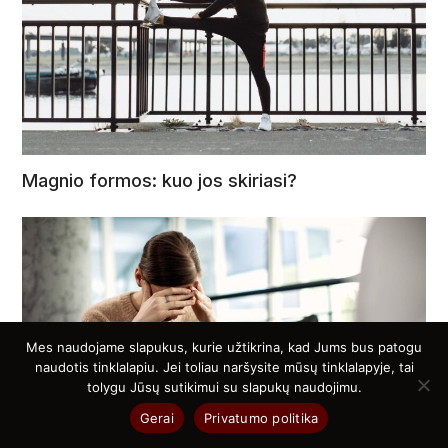
Magnio formos: kuo jos skiriasi?
Mes naudojame slapukus, kurie užtikrina, kad Jums bus patogu
naudotis tinklalapiu. Jei toliau naršysite mūsų tinklalapyje, tai
tolygu Jūsų sutikimui su slapukų naudojimu.
Gerai
Privatumo politika