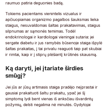
raumuo patiria deguonies badą.
Tokiems pacientams vienintelis vizualus ir
apčiuopiamas organizmo pagalbos šauksmas lieka
staigus, nesuvaldomas šaltas prakaitavimas, staigus
silpnumas ar sąmonės temimas. Todėl
endokrinologai ir kardiologai vieningai sutaria: jei
sergate diabetu ir jus ramybės būsenoje staiga išpylė
šaltas prakaitas, į tai privalu reaguoti taip pat skubiai
ir rimtai, kaip ir į stiprų plėšiantį krūtinės skausmą.
Ką daryti, jei įtariate širdies
smūgį?
Jei jūs ar jūsų artimasis staiga pradėjo neįprastai ir
gausiai prakaituoti šaltu prakaitu, ypač jei šį
simptomą lydi bent vienas iš anksčiau išvardintų
požymių, delsti negalima nė minutės. Gydytojai