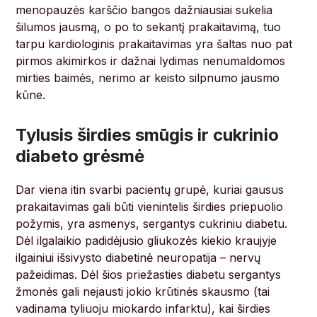
menopauzės karščio bangos dažniausiai sukelia
šilumos jausmą, o po to sekantį prakaitavimą, tuo
tarpu kardiologinis prakaitavimas yra šaltas nuo pat
pirmos akimirkos ir dažnai lydimas nenumaldomos
mirties baimės, nerimo ar keisto silpnumo jausmo
kūne.
Tylusis širdies smūgis ir cukrinio
diabeto grėsmė
Dar viena itin svarbi pacientų grupė, kuriai gausus
prakaitavimas gali būti vienintelis širdies priepuolio
požymis, yra asmenys, sergantys cukriniu diabetu.
Dėl ilgalaikio padidėjusio gliukozės kiekio kraujyje
ilgainiui išsivysto diabetinė neuropatija – nervų
pažeidimas. Dėl šios priežasties diabetu sergantys
žmonės gali nejausti jokio krūtinės skausmo (tai
vadinama tyliuoju miokardo infarktu), kai širdies