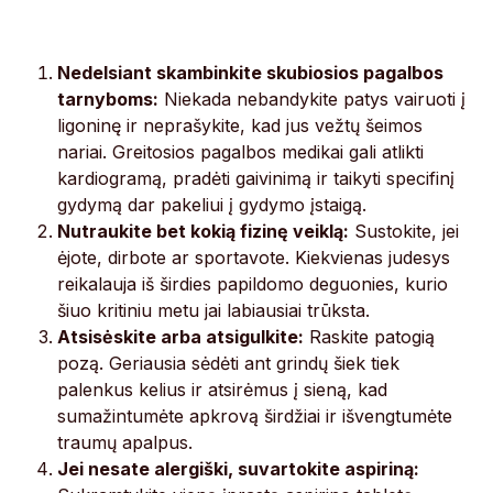
Nedelsiant skambinkite skubiosios pagalbos
tarnyboms:
Niekada nebandykite patys vairuoti į
ligoninę ir neprašykite, kad jus vežtų šeimos
nariai. Greitosios pagalbos medikai gali atlikti
kardiogramą, pradėti gaivinimą ir taikyti specifinį
gydymą dar pakeliui į gydymo įstaigą.
Nutraukite bet kokią fizinę veiklą:
Sustokite, jei
ėjote, dirbote ar sportavote. Kiekvienas judesys
reikalauja iš širdies papildomo deguonies, kurio
šiuo kritiniu metu jai labiausiai trūksta.
Atsisėskite arba atsigulkite:
Raskite patogią
pozą. Geriausia sėdėti ant grindų šiek tiek
palenkus kelius ir atsirėmus į sieną, kad
sumažintumėte apkrovą širdžiai ir išvengtumėte
traumų apalpus.
Jei nesate alergiški, suvartokite aspiriną: