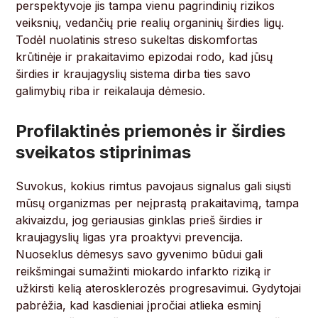
perspektyvoje jis tampa vienu pagrindinių rizikos
veiksnių, vedančių prie realių organinių širdies ligų.
Todėl nuolatinis streso sukeltas diskomfortas
krūtinėje ir prakaitavimo epizodai rodo, kad jūsų
širdies ir kraujagyslių sistema dirba ties savo
galimybių riba ir reikalauja dėmesio.
Profilaktinės priemonės ir širdies
sveikatos stiprinimas
Suvokus, kokius rimtus pavojaus signalus gali siųsti
mūsų organizmas per neįprastą prakaitavimą, tampa
akivaizdu, jog geriausias ginklas prieš širdies ir
kraujagyslių ligas yra proaktyvi prevencija.
Nuoseklus dėmesys savo gyvenimo būdui gali
reikšmingai sumažinti miokardo infarkto riziką ir
užkirsti kelią aterosklerozės progresavimui. Gydytojai
pabrėžia, kad kasdieniai įpročiai atlieka esminį