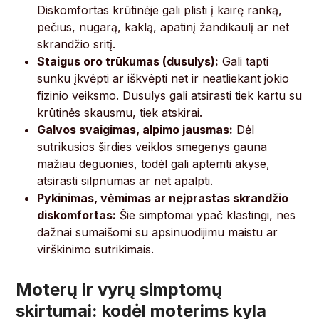
Diskomfortas krūtinėje gali plisti į kairę ranką,
pečius, nugarą, kaklą, apatinį žandikaulį ar net
skrandžio sritį.
Staigus oro trūkumas (dusulys):
Gali tapti
sunku įkvėpti ar iškvėpti net ir neatliekant jokio
fizinio veiksmo. Dusulys gali atsirasti tiek kartu su
krūtinės skausmu, tiek atskirai.
Galvos svaigimas, alpimo jausmas:
Dėl
sutrikusios širdies veiklos smegenys gauna
mažiau deguonies, todėl gali aptemti akyse,
atsirasti silpnumas ar net apalpti.
Pykinimas, vėmimas ar neįprastas skrandžio
diskomfortas:
Šie simptomai ypač klastingi, nes
dažnai sumaišomi su apsinuodijimu maistu ar
virškinimo sutrikimais.
Moterų ir vyrų simptomų
skirtumai: kodėl moterims kyla