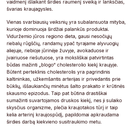
vaidmenį išlaikant širdies raumenį sveiką ir lanksčias,
švarias kraujagysles.
Vienas svarbiausių veiksnių yra subalansuota mityba,
kurioje dominuoja širdžiai palankūs produktai.
Viduržemio jūros regiono dieta, gausi nesočiųjų
riebalų rūgščių, randamų ypač tyrajame alyvuogių
aliejuje, riebioje jūrinėje žuvyje, avokaduose ir
įvairiuose riešutuose, yra moksliškai patvirtintas
būdas mažinti „blogo“ cholesterolio kiekį kraujyje.
Būtent perteklinis cholesterolis yra pagrindinis
kaltininkas, užkemšantis arterijas ir privedantis prie
būklių, iššaukiančių minėtus šalto prakaito ir krūtinės
skausmo epizodus. Taip pat būtina drastiškai
sumažinti suvartojamos druskos kiekį, nes ji sulaiko
skysčius organizme, plečia kraujotakos tūrį ir taip
kelia arterinį kraujospūdį, papildomai apkraudama
širdies darbą kiekvieno susitraukimo metu.