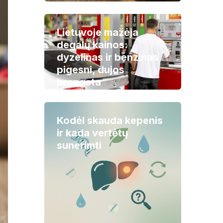
Lietuvoje mažėja
degalų kainos:
dyzelinas ir benzinas
pigesni, dujos
brangsta
Kodėl skauda kepenis
ir kada vertėtų
sunerimti