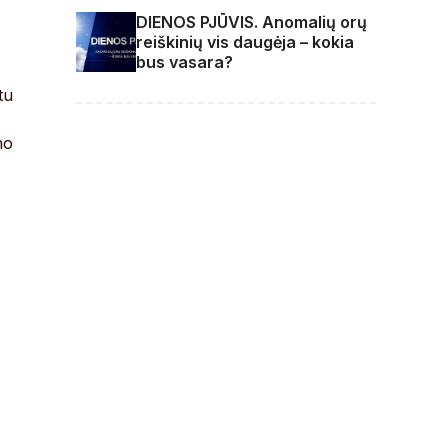
DIENOS PJŪVIS. Anomalių orų
reiškinių vis daugėja – kokia
bus vasara?
tu
mo