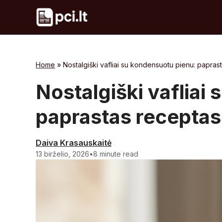
Skip
to
content
Home
»
Nostalgiški vafliai su kondensuotu pienu: papras
Nostalgiški vafliai
paprastas receptas
Daiva Krasauskaitė
13 birželio, 2026
•
8 minute read