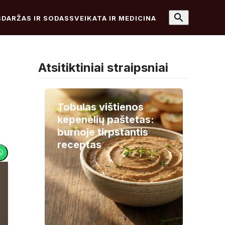
S
DARŽAS IR SODAS
SVEIKATA IR MEDICINA
Atsitiktiniai straipsniai
Tobulas vištienos
kepenėlių paštetas:
burnoje tirpstantis
receptas