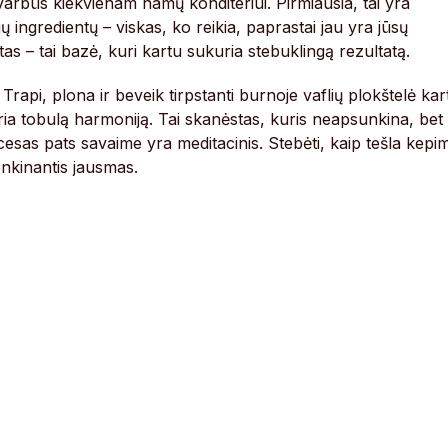
 svarbūs kiekvienam namų konditeriui. Pirmiausia, tai yra
 ingredientų – viskas, ko reikia, paprastai jau yra jūsų
stas – tai bazė, kuri kartu sukuria stebuklingą rezultatą.
 Trapi, plona ir beveik tirpstanti burnoje vaflių plokštelė kar
a tobulą harmoniją. Tai skanėstas, kuris neapsunkina, bet
cesas pats savaime yra meditacinis. Stebėti, kaip tešla kepi
tenkinantis jausmas.