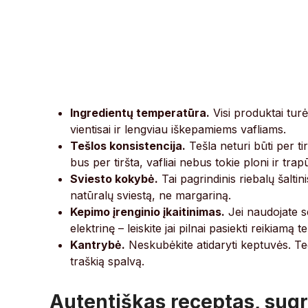
Ingredientų temperatūra.
Visi produktai turė
vientisai ir lengviau iškepamiems vafliams.
Tešlos konsistencija.
Tešla neturi būti per tirš
bus per tiršta, vafliai nebus tokie ploni ir trap
Sviesto kokybė.
Tai pagrindinis riebalų šaltin
natūralų sviestą, ne margariną.
Kepimo įrenginio įkaitinimas.
Jei naudojate sen
elektrinę – leiskite jai pilnai pasiekti reikiamą
Kantrybė.
Neskubėkite atidaryti keptuvės. Tegu
traškią spalvą.
Autentiškas receptas, sugr