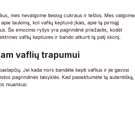
aflius, mes nevalgome tiesiog cukraus ir tešlos. Mes valgome
apie laukimą, kol vaflių keptuvė įkais, apie tą pirmąjį
s. Šis emocinis ryšys yra pagrindinė priežastis, kodėl
ktrines vaflių keptuves ir bando atkurti tą patį skonį.
lam vaflių trapumui
aslapčių. Jei kada nors bandėte kepti vaflius ir jie gavosi
eistos pagrindinės taisyklės. Kad pasiektumėte tą autentišką,
uos niuansus: