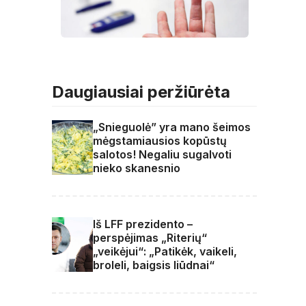
Daugiausiai peržiūrėta
„Snieguolė” yra mano šeimos
mėgstamiausios kopūstų
salotos! Negaliu sugalvoti
nieko skanesnio
Iš LFF prezidento –
perspėjimas „Riterių“
„veikėjui“: „Patikėk, vaikeli,
broleli, baigsis liūdnai“