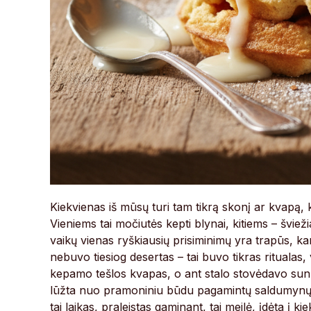
Kiekvienas iš mūsų turi tam tikrą skonį ar kvapą, 
Vieniems tai močiutės kepti blynai, kitiems – šviež
vaikų vienas ryškiausių prisiminimų yra trapūs, karš
nebuvo tiesiog desertas – tai buvo tikras ritualas,
kepamo tešlos kvapas, o ant stalo stovėdavo sunk
lūžta nuo pramoniniu būdu pagamintų saldumynų, nam
tai laikas, praleistas gaminant, tai meilė, įdėta į 