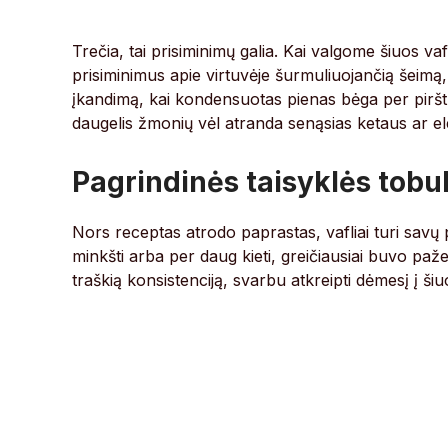
Trečia, tai prisiminimų galia. Kai valgome šiuos v
prisiminimus apie virtuvėje šurmuliuojančią šeimą, 
įkandimą, kai kondensuotas pienas bėga per pirštu
daugelis žmonių vėl atranda senąsias ketaus ar ele
Pagrindinės taisyklės tobu
Nors receptas atrodo paprastas, vafliai turi savų p
minkšti arba per daug kieti, greičiausiai buvo paž
traškią konsistenciją, svarbu atkreipti dėmesį į ši