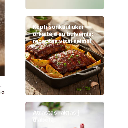
Kepti šonkauliukai
orkaitėje su bulvėmis:
receptas visai šeimai
.
čio
Atrastas raktas į
diabetą.