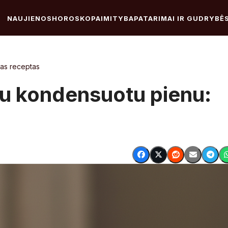
NAUJIENOS
HOROSKOPAI
MITYBA
PATARIMAI IR GUDRYBĖ
tas receptas
 su kondensuotu pienu: