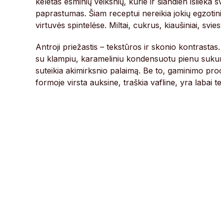
keletas esminių veiksnių, kurie ir šiandien išlieka
paprastumas. Šiam receptui nereikia jokių egzotinių
virtuvės spintelėse. Miltai, cukrus, kiaušiniai, svie
Antroji priežastis – tekstūros ir skonio kontrastas.
su klampiu, karameliniu kondensuotu pienu sukuri
suteikia akimirksnio palaimą. Be to, gaminimo pro
formoje virsta auksine, traškia vafline, yra labai 