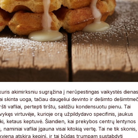
kuris akimirksniu sugrąžina į nerūpestingas vaikystės dienas
iai skinta uoga, tačiau daugeliui devinto ir dešimto dešimtme
ti vafliai, pertepti tirštu, saldžiu kondensuotu pienu. Tai
 vykęs virtuvėje, kurioje orą užpildydavo specifinis, jaukus
i, ketaus keptuvė. Šiandien, kai prekybos centrų lentynos
iniai vafliai įgauna visai kitokią vertę. Tai ne tik skonis,
kiekvieną atskirą kepinį, ir tai būdas trumpam sustabdyti