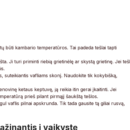
tų būti kambario temperatūros. Tai padeda tešlai tapti
ta. Ji turi priminti riebią grietinėlę ar skystą grietinę. Jei teš
ūs.
is, suteikiantis vafliams skonį. Naudokite tik kokybišką,
ovinę ketaus keptuvę, ją reikia itin gerai įkaitinti. Jei
 temperatūrą prieš pilant pirmąjį šaukštą tešlos.
l vaflis pilnai apskrunda. Tik tada gausite tą giliai rusvą,
ąžinantis į vaikystę