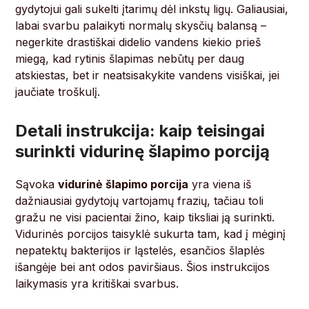
gydytojui gali sukelti įtarimų dėl inkstų ligų. Galiausiai,
labai svarbu palaikyti normalų skysčių balansą –
negerkite drastiškai didelio vandens kiekio prieš
miegą, kad rytinis šlapimas nebūtų per daug
atskiestas, bet ir neatsisakykite vandens visiškai, jei
jaučiate troškulį.
Detali instrukcija: kaip teisingai
surinkti vidurinę šlapimo porciją
Sąvoka
vidurinė šlapimo porcija
yra viena iš
dažniausiai gydytojų vartojamų frazių, tačiau toli
gražu ne visi pacientai žino, kaip tiksliai ją surinkti.
Vidurinės porcijos taisyklė sukurta tam, kad į mėginį
nepatektų bakterijos ir ląstelės, esančios šlaplės
išangėje bei ant odos paviršiaus. Šios instrukcijos
laikymasis yra kritiškai svarbus.