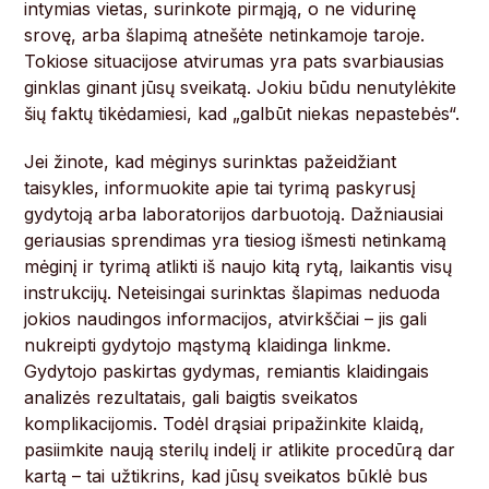
intymias vietas, surinkote pirmąją, o ne vidurinę
srovę, arba šlapimą atnešėte netinkamoje taroje.
Tokiose situacijose atvirumas yra pats svarbiausias
ginklas ginant jūsų sveikatą. Jokiu būdu nenutylėkite
šių faktų tikėdamiesi, kad „galbūt niekas nepastebės“.
Jei žinote, kad mėginys surinktas pažeidžiant
taisykles, informuokite apie tai tyrimą paskyrusį
gydytoją arba laboratorijos darbuotoją. Dažniausiai
geriausias sprendimas yra tiesiog išmesti netinkamą
mėginį ir tyrimą atlikti iš naujo kitą rytą, laikantis visų
instrukcijų. Neteisingai surinktas šlapimas neduoda
jokios naudingos informacijos, atvirkščiai – jis gali
nukreipti gydytojo mąstymą klaidinga linkme.
Gydytojo paskirtas gydymas, remiantis klaidingais
analizės rezultatais, gali baigtis sveikatos
komplikacijomis. Todėl drąsiai pripažinkite klaidą,
pasiimkite naują sterilų indelį ir atlikite procedūrą dar
kartą – tai užtikrins, kad jūsų sveikatos būklė bus