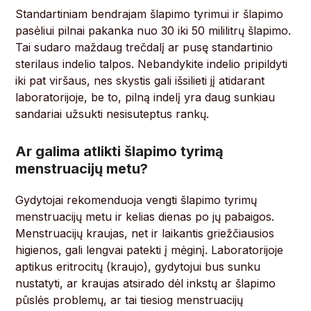
Standartiniam bendrajam šlapimo tyrimui ir šlapimo
pasėliui pilnai pakanka nuo 30 iki 50 mililitrų šlapimo.
Tai sudaro maždaug trečdalį ar pusę standartinio
sterilaus indelio talpos. Nebandykite indelio pripildyti
iki pat viršaus, nes skystis gali išsilieti jį atidarant
laboratorijoje, be to, pilną indelį yra daug sunkiau
sandariai užsukti nesisuteptus rankų.
Ar galima atlikti šlapimo tyrimą
menstruacijų metu?
Gydytojai rekomenduoja vengti šlapimo tyrimų
menstruacijų metu ir kelias dienas po jų pabaigos.
Menstruacijų kraujas, net ir laikantis griežčiausios
higienos, gali lengvai patekti į mėginį. Laboratorijoje
aptikus eritrocitų (kraujo), gydytojui bus sunku
nustatyti, ar kraujas atsirado dėl inkstų ar šlapimo
pūslės problemų, ar tai tiesiog menstruacijų