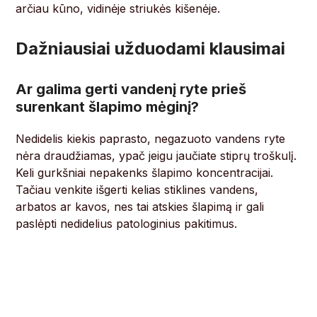
arčiau kūno, vidinėje striukės kišenėje.
Dažniausiai užduodami klausimai
Ar galima gerti vandenį ryte prieš
surenkant šlapimo mėginį?
Nedidelis kiekis paprasto, negazuoto vandens ryte
nėra draudžiamas, ypač jeigu jaučiate stiprų troškulį.
Keli gurkšniai nepakenks šlapimo koncentracijai.
Tačiau venkite išgerti kelias stiklines vandens,
arbatos ar kavos, nes tai atskies šlapimą ir gali
paslėpti nedidelius patologinius pakitimus.