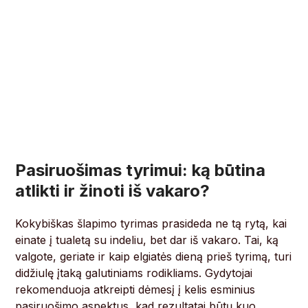
Pasiruošimas tyrimui: ką būtina
atlikti ir žinoti iš vakaro?
Kokybiškas šlapimo tyrimas prasideda ne tą rytą, kai
einate į tualetą su indeliu, bet dar iš vakaro. Tai, ką
valgote, geriate ir kaip elgiatės dieną prieš tyrimą, turi
didžiulę įtaką galutiniams rodikliams. Gydytojai
rekomenduoja atkreipti dėmesį į kelis esminius
pasiruošimo aspektus, kad rezultatai būtų kuo