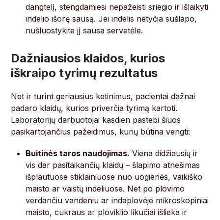
dangtelį, stengdamiesi nepažeisti sriegio ir išlaikyti
indelio išorę sausą. Jei indelis netyčia sušlapo,
nušluostykite jį sausa servetėle.
Dažniausios klaidos, kurios
iškraipo tyrimų rezultatus
Net ir turint geriausius ketinimus, pacientai dažnai
padaro klaidų, kurios priverčia tyrimą kartoti.
Laboratorijų darbuotojai kasdien pastebi šiuos
pasikartojančius pažeidimus, kurių būtina vengti:
Buitinės taros naudojimas.
Viena didžiausių ir
vis dar pasitaikančių klaidų – šlapimo atnešimas
išplautuose stiklainiuose nuo uogienės, vaikiško
maisto ar vaistų indeliuose. Net po plovimo
verdančiu vandeniu ar indaplovėje mikroskopiniai
maisto, cukraus ar ploviklio likučiai išlieka ir