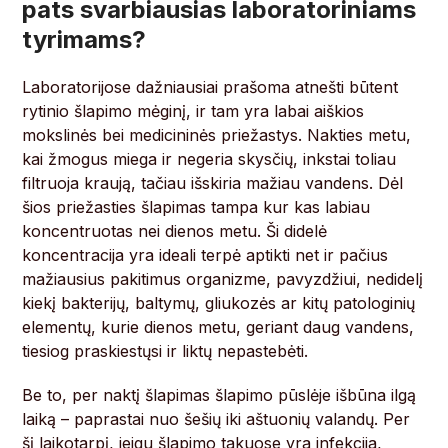
pats svarbiausias laboratoriniams
tyrimams?
Laboratorijose dažniausiai prašoma atnešti būtent
rytinio šlapimo mėginį, ir tam yra labai aiškios
mokslinės bei medicininės priežastys. Nakties metu,
kai žmogus miega ir negeria skysčių, inkstai toliau
filtruoja kraują, tačiau išskiria mažiau vandens. Dėl
šios priežasties šlapimas tampa kur kas labiau
koncentruotas nei dienos metu. Ši didelė
koncentracija yra ideali terpė aptikti net ir pačius
mažiausius pakitimus organizme, pavyzdžiui, nedidelį
kiekį bakterijų, baltymų, gliukozės ar kitų patologinių
elementų, kurie dienos metu, geriant daug vandens,
tiesiog praskiestųsi ir liktų nepastebėti.
Be to, per naktį šlapimas šlapimo pūslėje išbūna ilgą
laiką – paprastai nuo šešių iki aštuonių valandų. Per
šį laikotarpį, jeigu šlapimo takuose yra infekcija,