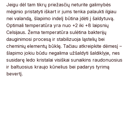
Jeigu dėl tam tikrų priežasčių neturite galimybės
mėginio pristatyti iškart ir jums tenka palaukti ilgiau
nei valandą, šlapimo indelį būtina įdėti į šaldytuvą.
Optimali temperatūra yra nuo +2 iki +8 laipsnių
Celsijaus. Žema temperatūra sulėtina bakterijų
dauginimosi procesą ir stabilizuoja ląstelių bei
cheminių elementų būklę. Tačiau atkreipkite dėmesį –
šlapimo jokiu būdu negalima užšaldyti šaldiklyje, nes
susidarę ledo kristalai visiškai sunaikins raudonuosius
ir baltuosius kraujo kūnelius bei padarys tyrimą
bevertį.