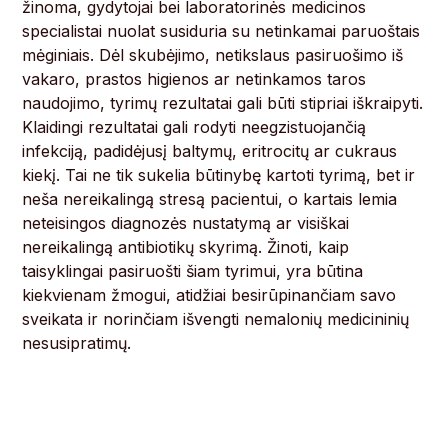
žinoma, gydytojai bei laboratorinės medicinos
specialistai nuolat susiduria su netinkamai paruoštais
mėginiais. Dėl skubėjimo, netikslaus pasiruošimo iš
vakaro, prastos higienos ar netinkamos taros
naudojimo, tyrimų rezultatai gali būti stipriai iškraipyti.
Klaidingi rezultatai gali rodyti neegzistuojančią
infekciją, padidėjusį baltymų, eritrocitų ar cukraus
kiekį. Tai ne tik sukelia būtinybę kartoti tyrimą, bet ir
neša nereikalingą stresą pacientui, o kartais lemia
neteisingos diagnozės nustatymą ar visiškai
nereikalingą antibiotikų skyrimą. Žinoti, kaip
taisyklingai pasiruošti šiam tyrimui, yra būtina
kiekvienam žmogui, atidžiai besirūpinančiam savo
sveikata ir norinčiam išvengti nemalonių medicininių
nesusipratimų.