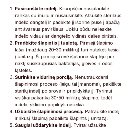
Pasiruoškite indelį.
Kruopščiai nusiplaukite
rankas su muilu ir nusausinkite. Atsukite sterilaus
indelio dangtelį ir padėkite jį išorine puse į apačią
ant švaraus paviršiaus. Jokiu būdu nelieskite
indelio vidaus ar dangtelio vidinės dalies pirštais.
Pradėkite šlapintis į tualetą.
Pirmieji šlapimo
lašai (maždaug 20-30 mililitrų) turi nutekėti tiesiai
į unitazą. Ši pirmoji srovė išplauna šlaplėje per
naktį susikaupusias bakterijas, gleives ir odos
ląsteles.
Surinkite vidurinę porciją.
Nenutraukdami
šlapinimosi proceso (jeigu tai įmanoma), pakiškite
sterilų indelį po srove ir pripildykite jį. Tyrimui
visiškai pakanka 30-50 mililitrų šlapimo, todėl
indelio sklidino pripildyti nereikia.
Užbaikite šlapinimosi procesą.
Patraukite indelį
ir likusį šlapimą pabaikite šlapintis į unitazą.
Saugiai uždarykite indelį.
Tvirtai užsukite