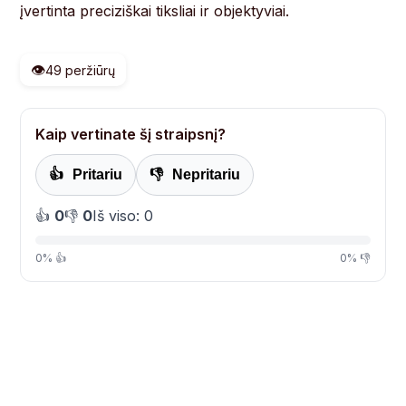
įvertinta preciziškai tiksliai ir objektyviai.
👁️
49 peržiūrų
Kaip vertinate šį straipsnį?
👍
Pritariu
👎
Nepritariu
👍
0
👎
0
Iš viso: 0
0% 👍
0% 👎