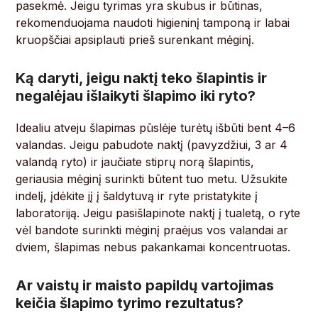
pasekmė. Jeigu tyrimas yra skubus ir būtinas,
rekomenduojama naudoti higieninį tamponą ir labai
kruopščiai apsiplauti prieš surenkant mėginį.
Ką daryti, jeigu naktį teko šlapintis ir
negalėjau išlaikyti šlapimo iki ryto?
Idealiu atveju šlapimas pūslėje turėtų išbūti bent 4–6
valandas. Jeigu pabudote naktį (pavyzdžiui, 3 ar 4
valandą ryto) ir jaučiate stiprų norą šlapintis,
geriausia mėginį surinkti būtent tuo metu. Užsukite
indelį, įdėkite jį į šaldytuvą ir ryte pristatykite į
laboratoriją. Jeigu pasišlapinote naktį į tualetą, o ryte
vėl bandote surinkti mėginį praėjus vos valandai ar
dviem, šlapimas nebus pakankamai koncentruotas.
Ar vaistų ir maisto papildų vartojimas
keičia šlapimo tyrimo rezultatus?