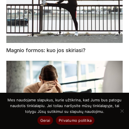
Magnio formos: kuo jos skiriasi?
Mes naudojame slapukus, kurie užtikrina, kad Jums bus patogu
naudotis tinklalapiu. Jei toliau naršysite mūsų tinklalapyje, tai
tolygu Jūsų sutikimui su slapukų naudojimu.
Gerai
Privatumo politika