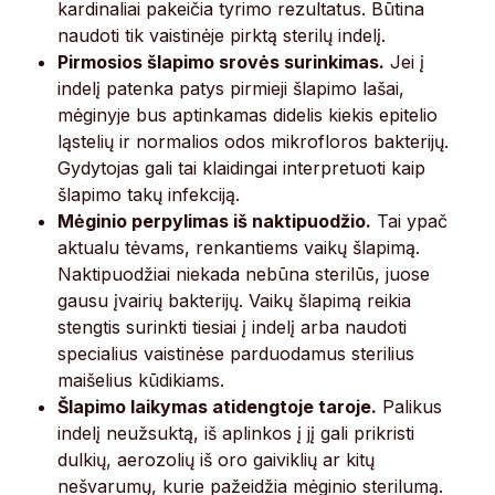
kardinaliai pakeičia tyrimo rezultatus. Būtina
naudoti tik vaistinėje pirktą sterilų indelį.
Pirmosios šlapimo srovės surinkimas.
Jei į
indelį patenka patys pirmieji šlapimo lašai,
mėginyje bus aptinkamas didelis kiekis epitelio
ląstelių ir normalios odos mikrofloros bakterijų.
Gydytojas gali tai klaidingai interpretuoti kaip
šlapimo takų infekciją.
Mėginio perpylimas iš naktipuodžio.
Tai ypač
aktualu tėvams, renkantiems vaikų šlapimą.
Naktipuodžiai niekada nebūna sterilūs, juose
gausu įvairių bakterijų. Vaikų šlapimą reikia
stengtis surinkti tiesiai į indelį arba naudoti
specialius vaistinėse parduodamus sterilius
maišelius kūdikiams.
Šlapimo laikymas atidengtoje taroje.
Palikus
indelį neužsuktą, iš aplinkos į jį gali prikristi
dulkių, aerozolių iš oro gaiviklių ar kitų
nešvarumų, kurie pažeidžia mėginio sterilumą.