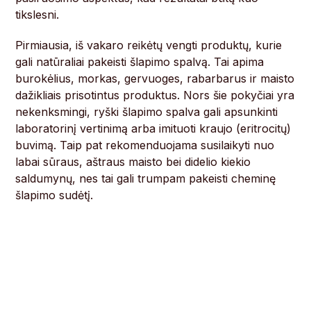
tikslesni.
Pirmiausia, iš vakaro reikėtų vengti produktų, kurie
gali natūraliai pakeisti šlapimo spalvą. Tai apima
burokėlius, morkas, gervuoges, rabarbarus ir maisto
dažikliais prisotintus produktus. Nors šie pokyčiai yra
nekenksmingi, ryški šlapimo spalva gali apsunkinti
laboratorinį vertinimą arba imituoti kraujo (eritrocitų)
buvimą. Taip pat rekomenduojama susilaikyti nuo
labai sūraus, aštraus maisto bei didelio kiekio
saldumynų, nes tai gali trumpam pakeisti cheminę
šlapimo sudėtį.