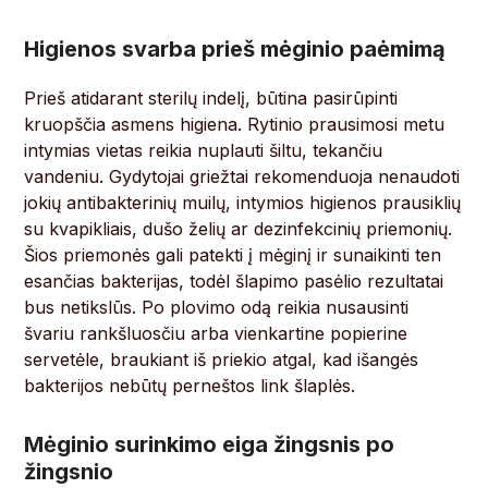
Higienos svarba prieš mėginio paėmimą
Prieš atidarant sterilų indelį, būtina pasirūpinti
kruopščia asmens higiena. Rytinio prausimosi metu
intymias vietas reikia nuplauti šiltu, tekančiu
vandeniu. Gydytojai griežtai rekomenduoja nenaudoti
jokių antibakterinių muilų, intymios higienos prausiklių
su kvapikliais, dušo želių ar dezinfekcinių priemonių.
Šios priemonės gali patekti į mėginį ir sunaikinti ten
esančias bakterijas, todėl šlapimo pasėlio rezultatai
bus netikslūs. Po plovimo odą reikia nusausinti
švariu rankšluosčiu arba vienkartine popierine
servetėle, braukiant iš priekio atgal, kad išangės
bakterijos nebūtų perneštos link šlaplės.
Mėginio surinkimo eiga žingsnis po
žingsnio