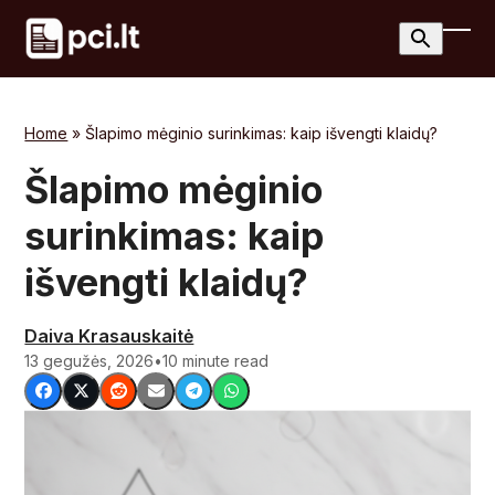
Skip
to
Ope
Clos
content
mobi
mobi
men
men
Home
»
Šlapimo mėginio surinkimas: kaip išvengti klaidų?
Šlapimo mėginio
surinkimas: kaip
išvengti klaidų?
Daiva Krasauskaitė
13 gegužės, 2026
•
10 minute read